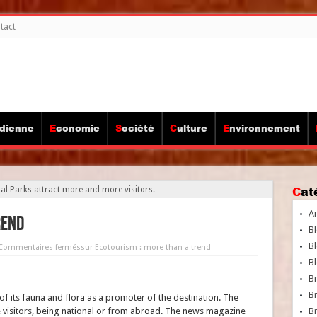
tact
idienne
Economie
Société
Culture
Environnement
Ca
l Parks attract more and more visitors.
A
rend
Bl
Bl
Commentaires fermés
sur Ecotourism : more than a trend
Bl
B
B
 of its fauna and flora as a promoter of the destination. The
 visitors, being national or from abroad. The news magazine
Br