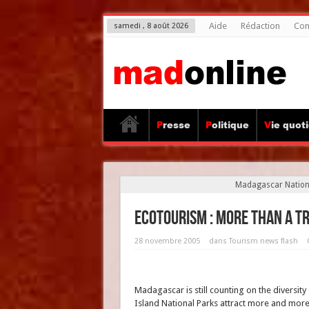
Aide
Rédaction
Con
samedi , 8 août 2026
Presse
Politique
Vie quot
Madagascar Nationa
Ecotourism : more than a t
28 novembre 2005
dans
Tourism news flash
Madagascar is still counting on the diversity
Island National Parks attract more and more