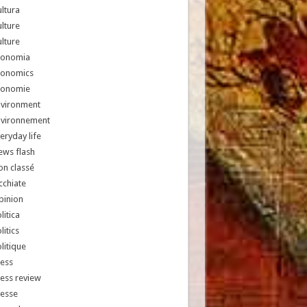
ltura
lture
lture
conomia
conomics
conomie
nvironment
nvironnement
eryday life
ews flash
n classé
chiate
pinion
litica
litics
litique
ess
ess review
resse