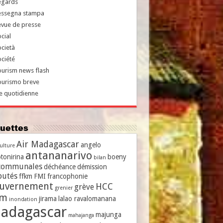
egards
essegna stampa
evue de presse
cial
cietà
ciété
urism news flash
ourismo breve
e quotidienne
iquettes
Air Madagascar
angelo
culture
antananarivo
tonirina
boeny
bilan
communales
déchéance
démission
putés
ffkm
FMI
francophonie
uvernement
HCC
grève
grenier
vm
jirama
lalao ravalomanana
inondation
adagascar
majunga
mahajanga