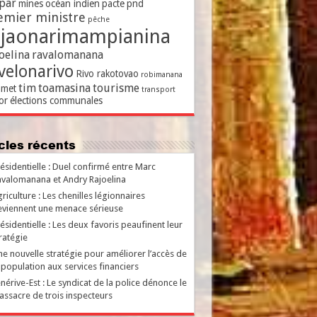
par
mines
océan indien
pacte
pnd
emier ministre
pêche
ajaonarimampianina
oelina
ravalomanana
velonarivo
Rivo rakotovao
robimanana
tim
toamasina
tourisme
met
transport
or
élections communales
ticles récents
ésidentielle : Duel confirmé entre Marc
valomanana et Andry Rajoelina
riculture : Les chenilles légionnaires
viennent une menace sérieuse
ésidentielle : Les deux favoris peaufinent leur
ratégie
e nouvelle stratégie pour améliorer l’accès de
 population aux services financiers
nérive-Est : Le syndicat de la police dénonce le
ssacre de trois inspecteurs