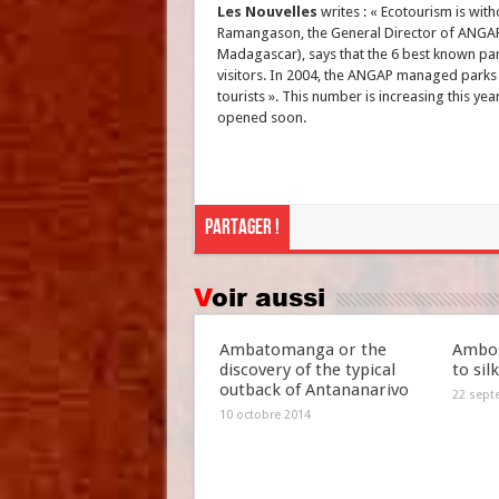
Les Nouvelles
writes : « Ecotourism is wi
Ramangason, the General Director of ANGAP
Madagascar), says that the 6 best known par
visitors. In 2004, the ANGAP managed parks
tourists ». This number is increasing this y
opened soon.
Partager !
Voir aussi
Ambatomanga or the
Ambos
discovery of the typical
to sil
outback of Antananarivo
22 sept
10 octobre 2014