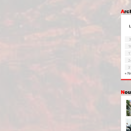
Ar
L
3
1
1
2
3
« N
No