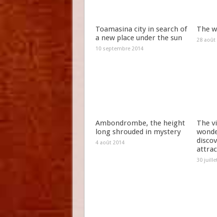
Toamasina city in search of
The w
a new place under the sun
28 août
10 septembre 2014
Ambondrombe, the height
The vi
long shrouded in mystery
wonde
discov
4 août 2014
attrac
30 juill