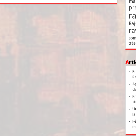
ma
pr
r
Raj
ra
som
trés
Ar
Pr
Ra
Ag
de
Pr
st
Un
la
Fé
ma