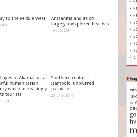
R
R
R
ay to the Middle West
Antsanitia and its still
So
largely unexplored beaches
 2014
So
19 août 2014
So
To
T
Vi
llages of Akamasoa, a
Southern realms :
Ét
rful humanitarian
Itampolo, unblurred
ery which increasingly
paradise
agri
ts tourists
25 juillet 2014
rako
et 2014
coi
dé
go
h
m