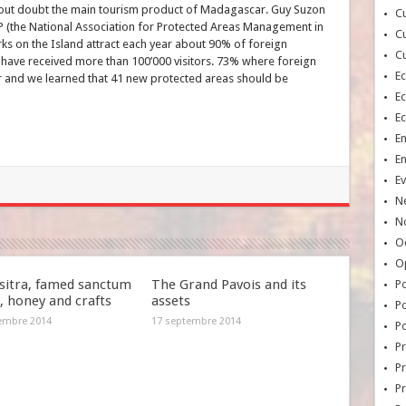
thout doubt the main tourism product of Madagascar. Guy Suzon
Cu
 (the National Association for Protected Areas Management in
Cu
ks on the Island attract each year about 90% of foreign
Cu
 have received more than 100’000 visitors. 73% where foreign
E
ear and we learned that 41 new protected areas should be
E
E
E
E
Ev
N
No
Oc
O
itra, famed sanctum
The Grand Pavois and its
Po
k, honey and crafts
assets
Po
embre 2014
17 septembre 2014
Po
Pr
Pr
P