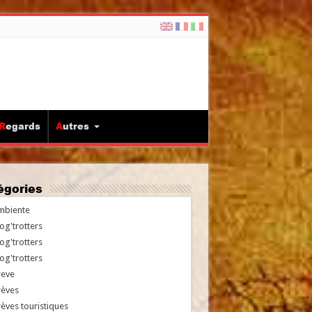
Regards
Autres
tégories
mbiente
og'trotters
og'trotters
og'trotters
reve
rèves
èves touristiques