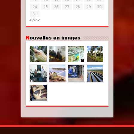
24
25
26
27
28
29
30
31
« Nov
Nouvelles en images