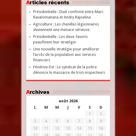
Articles récents
Présidentielle : Duel confirmé entre Marc
Ravalomanana et Andry Rajoelina
Agriculture : Les chenilles légionnaires
deviennent une menace sérieuse
Présidentielle : Les deux favoris
peaufinent leur stratégie
Une nouvelle stratégie pour améliorer
l’accès de la population aux services
financiers
Fénérive-Est : Le syndicat de la police
dénonce le massacre de trois inspecteurs
Archives
août 2026
L
M
M
J
V
S
D
1
2
3
4
5
6
7
8
9
10
11
12
13
14
15
16
17
18
19
20
21
22
23