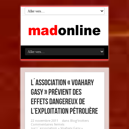
L´association « Voahary
Gasy » prévient des
effets dangereux de
l’exploitation pétrolière
22 novembre 2011
dans
Blog'trotters
Commentaires fermés
sur L´association « Voahary Gasy »