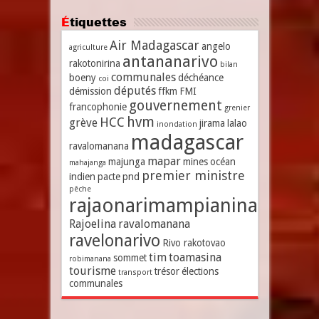
Étiquettes
Air Madagascar
angelo
agriculture
antananarivo
rakotonirina
bilan
communales
boeny
déchéance
coi
députés
démission
ffkm
FMI
gouvernement
francophonie
grenier
hvm
HCC
grève
jirama
lalao
inondation
madagascar
ravalomanana
mapar
majunga
mines
océan
mahajanga
premier ministre
indien
pacte
pnd
pêche
rajaonarimampianina
Rajoelina
ravalomanana
ravelonarivo
Rivo rakotovao
tim
toamasina
sommet
robimanana
tourisme
trésor
élections
transport
communales