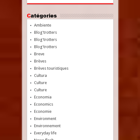
Catégories
Ambiente
Blog'trotters
Blog'trotters
Blog'trotters
Breve
Brèves
Brèves touristiques
Cultura
Culture
Culture
Economia
Economics
Economie
Environment
Environnement
Everyday life