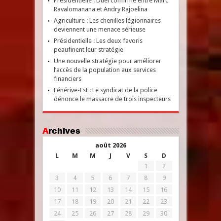
Présidentielle : Duel confirmé entre Marc
Ravalomanana et Andry Rajoelina
Agriculture : Les chenilles légionnaires
deviennent une menace sérieuse
Présidentielle : Les deux favoris
peaufinent leur stratégie
Une nouvelle stratégie pour améliorer
l’accès de la population aux services
financiers
Fénérive-Est : Le syndicat de la police
dénonce le massacre de trois inspecteurs
Archives
août 2026
L
M
M
J
V
S
D
1
2
3
4
5
6
7
8
9
10
11
12
13
14
15
16
17
18
19
20
21
22
23
24
25
26
27
28
29
30