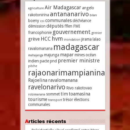
Air Madagascar
angelo
agriculture
antananarivo
rakotonirina
bilan
communales
boeny
déchéance
coi
députés
démission
ffkm
FMI
gouvernement
francophonie
grenier
hvm
HCC
grève
jirama
lalao
inondation
madagascar
ravalomanana
mapar
majunga
mines
océan
mahajanga
premier ministre
indien
pacte
pnd
pêche
rajaonarimampianina
Rajoelina
ravalomanana
ravelonarivo
Rivo rakotovao
tim
toamasina
sommet
robimanana
tourisme
trésor
élections
transport
communales
Articles récents