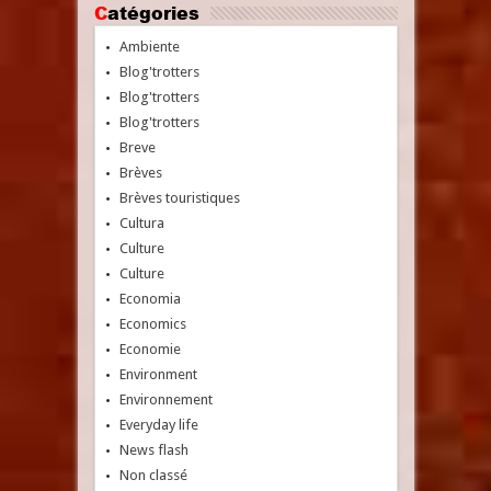
Catégories
Ambiente
Blog'trotters
Blog'trotters
Blog'trotters
Breve
Brèves
Brèves touristiques
Cultura
Culture
Culture
Economia
Economics
Economie
Environment
Environnement
Everyday life
News flash
Non classé