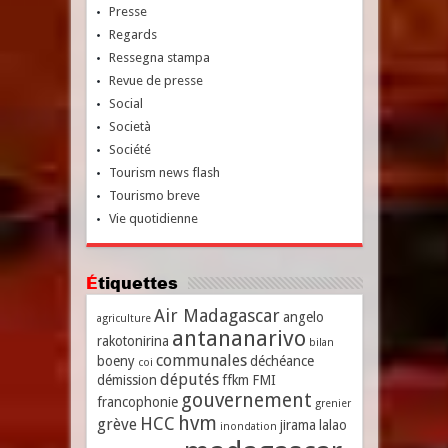
Presse
Regards
Ressegna stampa
Revue de presse
Social
Società
Société
Tourism news flash
Tourismo breve
Vie quotidienne
Étiquettes
Air Madagascar
angelo
agriculture
antananarivo
rakotonirina
bilan
communales
boeny
déchéance
coi
députés
démission
ffkm
FMI
gouvernement
francophonie
grenier
hvm
HCC
grève
jirama
lalao
inondation