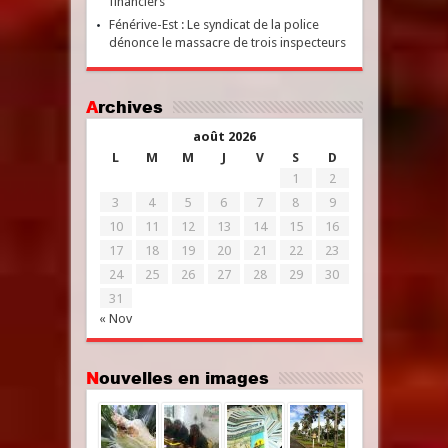
financiers
Fénérive-Est : Le syndicat de la police
dénonce le massacre de trois inspecteurs
Archives
août 2026
L
M
M
J
V
S
D
1
2
3
4
5
6
7
8
9
10
11
12
13
14
15
16
17
18
19
20
21
22
23
24
25
26
27
28
29
30
31
« Nov
Nouvelles en images