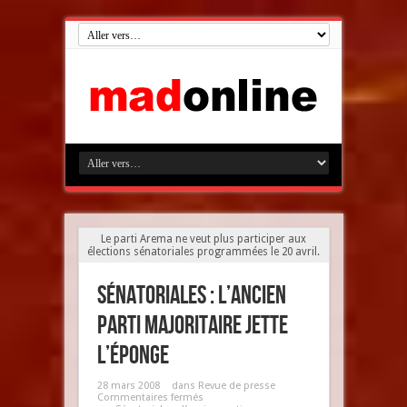
Le parti Arema ne veut plus participer aux
élections sénatoriales programmées le 20 avril.
Sénatoriales : L’ancien
parti majoritaire jette
l’éponge
28 mars 2008
dans
Revue de presse
Commentaires fermés