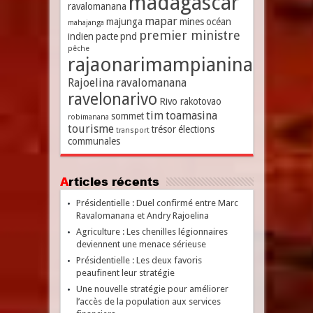
madagascar
ravalomanana
mapar
majunga
mines
océan
mahajanga
premier ministre
indien
pacte
pnd
pêche
rajaonarimampianina
Rajoelina
ravalomanana
ravelonarivo
Rivo rakotovao
tim
toamasina
sommet
robimanana
tourisme
trésor
élections
transport
communales
Articles récents
Présidentielle : Duel confirmé entre Marc
Ravalomanana et Andry Rajoelina
Agriculture : Les chenilles légionnaires
deviennent une menace sérieuse
Présidentielle : Les deux favoris
peaufinent leur stratégie
Une nouvelle stratégie pour améliorer
l’accès de la population aux services