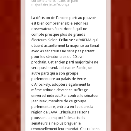
sur Sénatoriales : L’ancien parti
majoritaire jette l’éponge
La décision de l’ancien parti au pouvoir
est bien compréhensible selon les
observateurs étant donné qu’il ne
compte presque plus de grands
électeurs. Selon
Tribune
: «L’AREMA qui
détient actuellement la majorité au Sénat
avec 49 sénateurs ne sera pas partant
pour les sénatoriales du 20 avril
prochain. Cet ancien parti majoritaire ne
sera pas le seul. Le Leader-Fanilo, un
autre parti qui a son groupe
parlementaire au palais de Verre
d’Anosikely, adoptera également la
même attitude devant ce suffrage
universel indirect. Par contre, le sénateur
Jean Max, membre de ce groupe
parlementaire, entrera en lice dans la
région de SAVA…Plusieurs raisons
poussent la majorité des actuels
sénateurs à ne plus briguer le
renouvellement leur mandat. Ces raisons