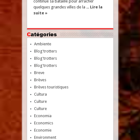
continue sa bataille pour arracher
quelques grandes villes de la ...
Lire la
suite »
Catégories
Ambiente
Blog'trotters
Blog'trotters
Blog'trotters
Breve
Brèves
Brèves touristiques
Cultura
Culture
Culture
Economia
Economics
Economie
Environment