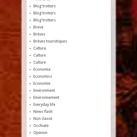
Blog'trotters
Blog'trotters
Blog'trotters
Breve
Brèves
Brèves touristiques
Cultura
Culture
Culture
Economia
Economics
Economie
Environment
Environnement
Everyday life
News flash
Non classé
Occhiate
Opinion