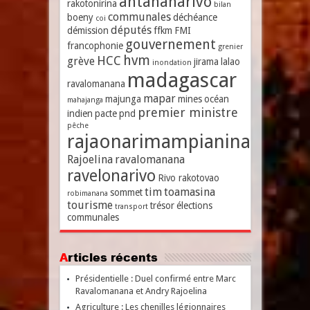
antananarivo
rakotonirina
bilan
communales
boeny
déchéance
coi
députés
démission
ffkm
FMI
gouvernement
francophonie
grenier
hvm
HCC
grève
jirama
lalao
inondation
madagascar
ravalomanana
mapar
majunga
mines
océan
mahajanga
premier ministre
indien
pacte
pnd
pêche
rajaonarimampianina
Rajoelina
ravalomanana
ravelonarivo
Rivo rakotovao
tim
toamasina
sommet
robimanana
tourisme
trésor
élections
transport
communales
Articles récents
Présidentielle : Duel confirmé entre Marc
Ravalomanana et Andry Rajoelina
Agriculture : Les chenilles légionnaires