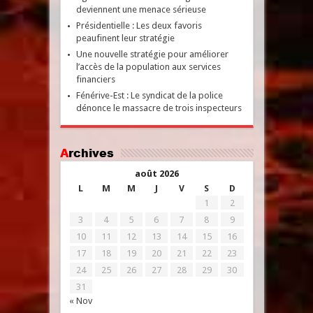
deviennent une menace sérieuse
Présidentielle : Les deux favoris
peaufinent leur stratégie
Une nouvelle stratégie pour améliorer
l’accès de la population aux services
financiers
Fénérive-Est : Le syndicat de la police
dénonce le massacre de trois inspecteurs
Archives
août 2026
L
M
M
J
V
S
D
1
2
3
4
5
6
7
8
9
10
11
12
13
14
15
16
17
18
19
20
21
22
23
24
25
26
27
28
29
30
31
« Nov