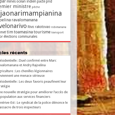
par
mines
océan indien
pacte
pnd
emier ministre
pêche
ajaonarimampianina
oelina
ravalomanana
velonarivo
Rivo rakotovao
robimanana
tim
toamasina
tourisme
met
transport
or
élections communales
ticles récents
ésidentielle : Duel confirmé entre Marc
valomanana et Andry Rajoelina
riculture : Les chenilles légionnaires
viennent une menace sérieuse
ésidentielle : Les deux favoris peaufinent leur
ratégie
e nouvelle stratégie pour améliorer l’accès de
 population aux services financiers
nérive-Est : Le syndicat de la police dénonce le
ssacre de trois inspecteurs