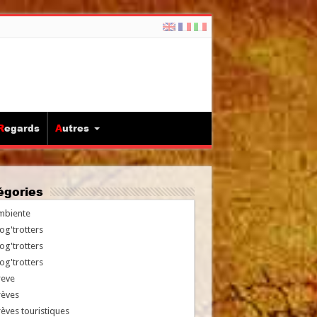
Regards
Autres
tégories
mbiente
og'trotters
og'trotters
og'trotters
reve
rèves
èves touristiques