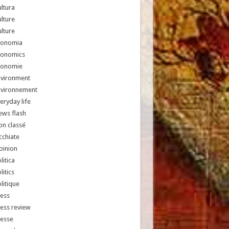
ltura
lture
lture
conomia
conomics
conomie
nvironment
nvironnement
eryday life
ews flash
n classé
chiate
pinion
litica
litics
litique
ess
ess review
resse