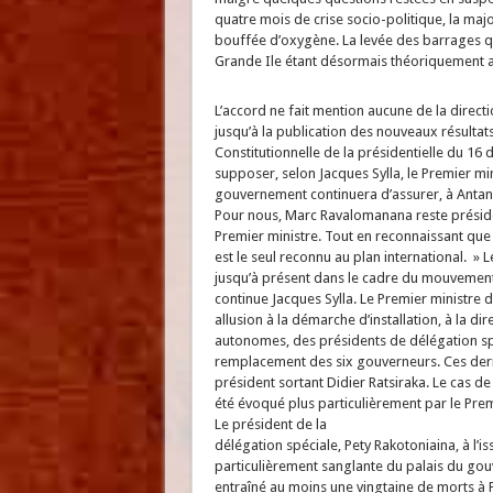
quatre mois de crise socio-politique, la maj
bouffée d’oxygène. La levée des barrages 
Grande Ile étant désormais théoriquement a
L’accord ne fait mention aucune de la directi
jusqu’à la publication des nouveaux résultats
Constitutionnelle de la présidentielle du 16 
supposer, selon Jacques Sylla, le Premier m
gouvernement continuera d’assurer, à Antana
Pour nous, Marc Ravalomanana reste préside
Premier ministre. Tout en reconnaissant que 
est le seul reconnu au plan international. »
jusqu’à présent dans le cadre du mouvement
continue Jacques Sylla. Le Premier ministre 
allusion à la démarche d’installation, à la di
autonomes, des présidents de délégation 
remplacement des six gouverneurs. Ces derni
président sortant Didier Ratsiraka. Le cas de
été évoqué plus particulièrement par le Prem
Le président de la
délégation spéciale, Pety Rakotoniaina, à l’i
particulièrement sanglante du palais du go
entraîné au moins une vingtaine de morts à F