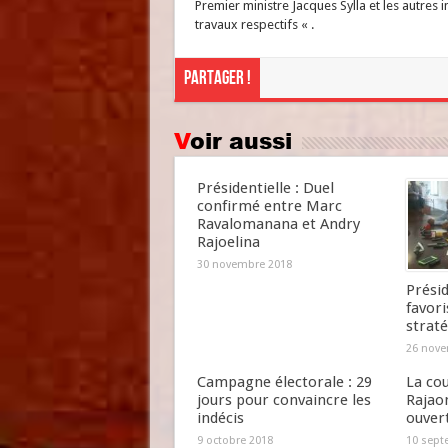
Premier ministre Jacques Sylla et les autres i
travaux respectifs « .
Partager !
Voir aussi
Présidentielle : Duel
confirmé entre Marc
Ravalomanana et Andry
Rajoelina
30 novembre 2018
Présid
favori
straté
26 nove
Campagne électorale : 29
La cou
jours pour convaincre les
Rajao
indécis
ouver
9 octobre 2018
10 sept