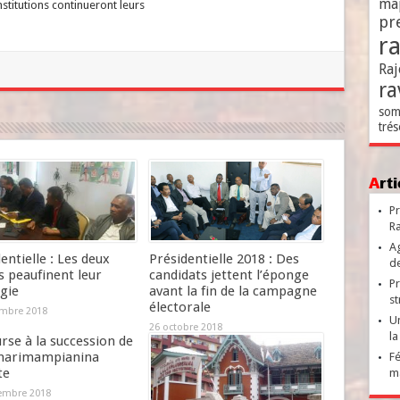
ma
nstitutions continueront leurs
pr
r
Raj
ra
som
trés
Ar
Pr
Ra
Ag
entielle : Les deux
Présidentielle 2018 : Des
de
s peaufinent leur
candidats jettent l’éponge
Pr
gie
avant la fin de la campagne
st
électorale
mbre 2018
Un
26 octobre 2018
la
rse à la succession de
narimampianina
Fé
te
ma
embre 2018