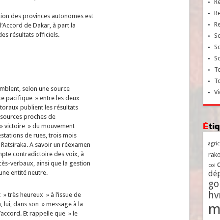
R
R
stion des provinces autonomes est
R
l’Accord de Dakar, à part la
s résultats officiels.
So
So
So
To
T
emblent, selon une source
Vi
ce pacifique » entre les deux
oraux publient les résultats
s sources proches de
Ét
 » victoire » du mouvement
stations de rues, trois mois
agri
 Ratsiraka. A savoir un réexamen
mpte contradictoire des voix, à
rako
ès-verbaux, ainsi que la gestion
coi
une entité neutre.
dé
go
h
t » très heureux » à l’issue de
, lui, dans son » message à la
m
accord. Et rappelle que » le