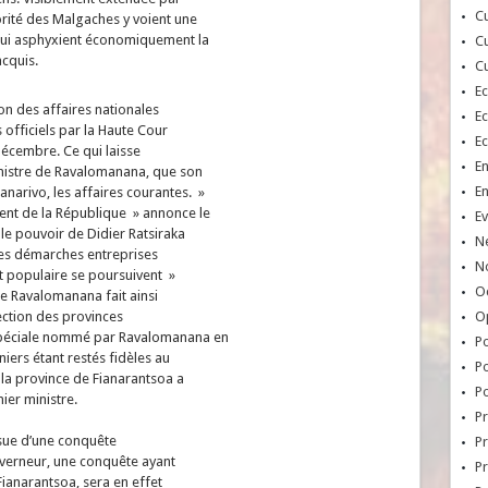
Cu
orité des Malgaches y voient une
qui asphyxient économiquement la
Cu
cquis.
Cu
E
on des affaires nationales
E
 officiels par la Haute Cour
E
décembre. Ce qui laisse
E
inistre de Ravalomanana, que son
E
narivo, les affaires courantes. »
nt de la République » annonce le
Ev
le pouvoir de Didier Ratsiraka
N
 Les démarches entreprises
No
 populaire se poursuivent »
Oc
de Ravalomanana fait ainsi
rection des provinces
O
spéciale nommé par Ravalomanana en
Po
ers étant restés fidèles au
Po
 la province de Fianarantsoa a
Po
ier ministre.
Pr
ssue d’une conquête
Pr
uverneur, une conquête ayant
P
ianarantsoa, sera en effet