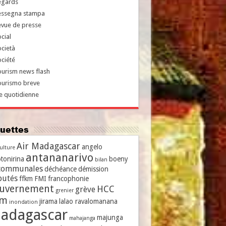
egards
essegna stampa
evue de presse
cial
cietà
ciété
urism news flash
ourismo breve
e quotidienne
iquettes
Air Madagascar
angelo
culture
antananarivo
tonirina
boeny
bilan
communales
déchéance
démission
putés
ffkm
FMI
francophonie
uvernement
HCC
grève
grenier
vm
jirama
lalao ravalomanana
inondation
adagascar
majunga
mahajanga