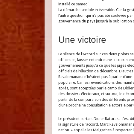
installé ce samedi.
La démarche semble irréversible. Car la ge
l’autre question qui n’a pas été soulevée par 
gouvernance du pays jusqu’à la publication de
Une victoire
Le silence de l’Accord sur ces deux points s
officieuse, laisser entendre une » coexisten
gouvernements jusqu’à ce que les juges élect
officiels de l’élection de décembre. D’autre
Ravalomanana n’hésitent pas à parler d’une
populaire. Car les revendications des manife
après, sont acceptées par le camp de Didier
des dossiers électoraux, et surtout, le déco
partir de la comparaison des différents proc
d’une prochaine consultation électorale par 
Le président sortant Didier Ratsiraka s’est di
la signature de l’accord. Marc Ravalomanana
nation » appelle les Malgaches à respecter l’