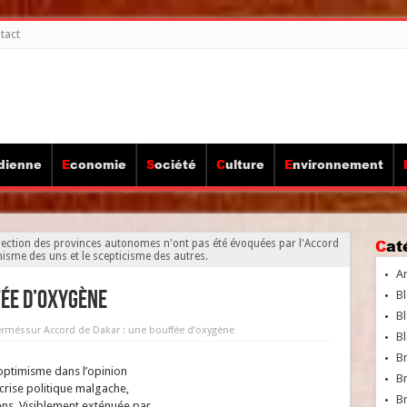
tact
idienne
Economie
Société
Culture
Environnement
Ca
direction des provinces autonomes n'ont pas été évoquées par l'Accord
misme des uns et le scepticisme des autres.
A
fée d’oxygène
Bl
Bl
ermés
sur Accord de Dakar : une bouffée d’oxygène
Bl
B
l’optimisme dans l’opinion
B
 crise politique malgache,
Br
ns. Visiblement exténuée par