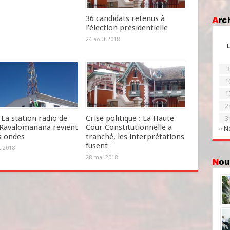
36 candidats retenus à
Ar
l’élection présidentielle
24 août 2018
L
3
1
1
2
La station radio de
Crise politique : La Haute
3
Ravalomanana revient
Cour Constitutionnelle a
« N
s ondes
tranché, les interprétations
fusent
et 2018
28 mai 2018
No