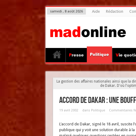
Aide
Rédaction
Con
samedi , 8 août 2026
Politique
Presse
Vie quot
La gestion des affaires nationales ainsi que la 
de Dakar. D'où l'opti
Accord de Dakar : une bouf
19 avril 2002
dans
Politique
Commentaires f
L’accord de Dakar, signé le 18 avril, suscite 
publique qui y voit une solution durable à la
malgré quelques questions restées en suspe