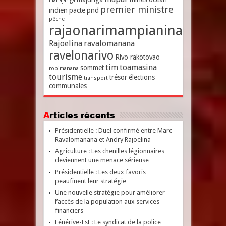
mahajanga
premier ministre
indien
pacte
pnd
pêche
rajaonarimampianina
Rajoelina
ravalomanana
ravelonarivo
Rivo rakotovao
tim
toamasina
sommet
robimanana
tourisme
trésor
élections
transport
communales
Articles récents
Présidentielle : Duel confirmé entre Marc
Ravalomanana et Andry Rajoelina
Agriculture : Les chenilles légionnaires
deviennent une menace sérieuse
Présidentielle : Les deux favoris
peaufinent leur stratégie
Une nouvelle stratégie pour améliorer
l’accès de la population aux services
financiers
Fénérive-Est : Le syndicat de la police