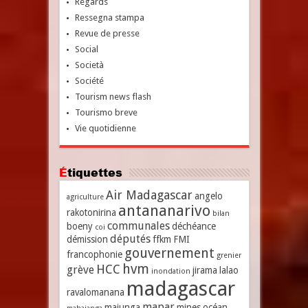
Regards
Ressegna stampa
Revue de presse
Social
Società
Société
Tourism news flash
Tourismo breve
Vie quotidienne
Étiquettes
Air Madagascar
angelo
agriculture
antananarivo
rakotonirina
bilan
communales
boeny
déchéance
coi
députés
démission
ffkm
FMI
gouvernement
francophonie
grenier
hvm
HCC
grève
jirama
lalao
inondation
madagascar
ravalomanana
mapar
majunga
mines
océan