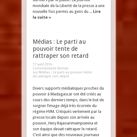
mondiale de la Liberté de la presse a une
nouvelle fois permis au gens du ...
Lire
la suite »
Médias : Le parti au
pouvoir tente de
rattraper son retard
17 avril 2016
Commentaires fermés
sur Médias : Le parti au pouvoir tente
de rattraper son retard
Divers supports médiatiques proches du
pouvoir à Madagascar ont été créés au
cours des derniers temps, dans le but de
soigner l’image déjà très écornée du
régime HVM. Critiqués vertement par la
presse locale depuis son arrivée au
pouvoir, Hery Rajaoarimampianina et
son équipe devait rattraper le retard.
C’est ainsi que des nouveaux journaux