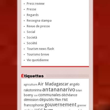
Press review
Presse
Regards
Ressegna stampa
Revue de presse
Social
Società
Société
Tourism news flash
Tourismo breve
Vie quotidienne
Étiquettes
Air Madagascar
angelo
agriculture
antananarivo
rakotonirina
bilan
communales
boeny
déchéance
coi
députés
démission
ffkm
FMI
gouvernement
francophonie
grenier