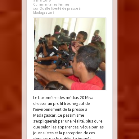
9 mai 2016
Commentaires fermés
sur Quelle liberté de presse à
Madagascar ?
Le baromètre des médias 2016 va
dresser un profil très négatif de
l’environnement de la presse à
Madagascar. Ce pessimisme
s’expliquerait par une réalité, plus dure
que selon les apparences, vécue par les
journalistes et la perception de ces
derniers par le public. La journée