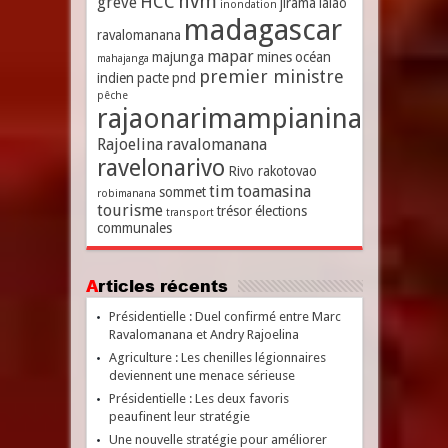
hvm
HCC
grève
jirama
lalao
inondation
madagascar
ravalomanana
mapar
majunga
mines
océan
mahajanga
premier ministre
indien
pacte
pnd
pêche
rajaonarimampianina
Rajoelina
ravalomanana
ravelonarivo
Rivo rakotovao
tim
toamasina
sommet
robimanana
tourisme
trésor
élections
transport
communales
Articles récents
Présidentielle : Duel confirmé entre Marc
Ravalomanana et Andry Rajoelina
Agriculture : Les chenilles légionnaires
deviennent une menace sérieuse
Présidentielle : Les deux favoris
peaufinent leur stratégie
Une nouvelle stratégie pour améliorer