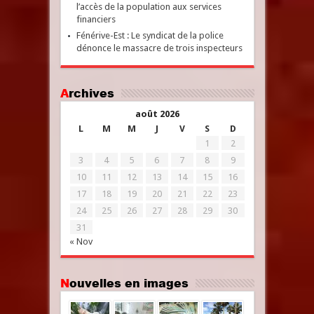
l’accès de la population aux services
financiers
Fénérive-Est : Le syndicat de la police
dénonce le massacre de trois inspecteurs
Archives
août 2026
L
M
M
J
V
S
D
1
2
3
4
5
6
7
8
9
10
11
12
13
14
15
16
17
18
19
20
21
22
23
24
25
26
27
28
29
30
31
« Nov
Nouvelles en images