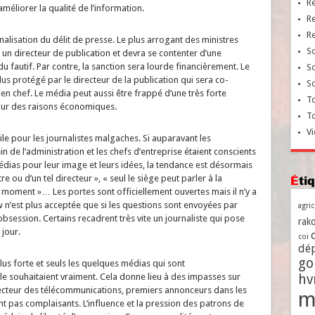
R
’améliorer la qualité de l’information.
R
R
nalisation du délit de presse. Le plus arrogant des ministres
So
u un directeur de publication et devra se contenter d’une
autif. Par contre, la sanction sera lourde financièrement. Le
So
lus protégé par le directeur de la publication qui sera co-
So
n chef. Le média peut aussi être frappé d’une très forte
To
our des raisons économiques.
T
Vi
cile pour les journalistes malgaches. Si auparavant les
n de l’administration et les chefs d’entreprise étaient conscients
médias pour leur image et leurs idées, la tendance est désormais
Ét
tre ou d’un tel directeur », « seul le siège peut parler à la
moment »… Les portes sont officiellement ouvertes mais il n’y a
n’est plus acceptée que si les questions sont envoyées par
agri
bsession. Certains recadrent très vite un journaliste qui pose
rako
 jour.
coi
dé
go
us forte et seuls les quelques médias qui sont
h
le souhaitaient vraiment. Cela donne lieu à des impasses sur
 secteur des télécommunications, premiers annonceurs dans les
m
nt pas complaisants. L’influence et la pression des patrons de