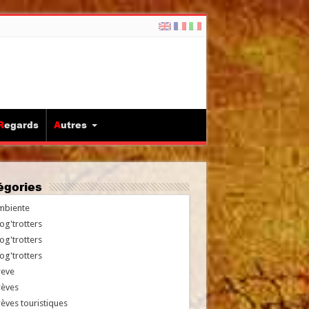
Regards
Autres
tégories
mbiente
og'trotters
og'trotters
og'trotters
reve
rèves
èves touristiques