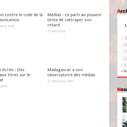
Ar
on contre le code de la
Médias : Le parti au pouvoir
nication
tente de rattraper son
retard
L
mbre 2016
17 avril 2016
3
1
1
2
3
 écrite : Des
Madagascar a son
« N
ux titres sur le
observatoire des médias
hé
17 décembre 2015
r 2016
No