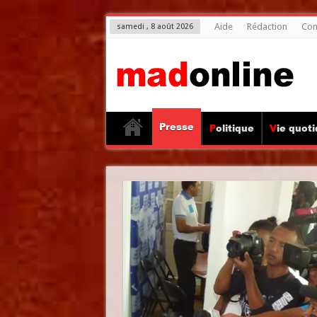
Aide
Rédaction
Con
samedi , 8 août 2026
Presse
Politique
Vie quot