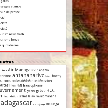
egards
essegna stampa
evue de presse
cial
cietà
ciété
urism news flash
ourismo breve
e quotidienne
iquettes
Air Madagascar
angelo
culture
antananarivo
tonirina
boeny
bilan
communales
déchéance
démission
putés
ffkm
FMI
francophonie
uvernement
HCC
grève
grenier
vm
jirama
lalao ravalomanana
inondation
adagascar
majunga
mahajanga