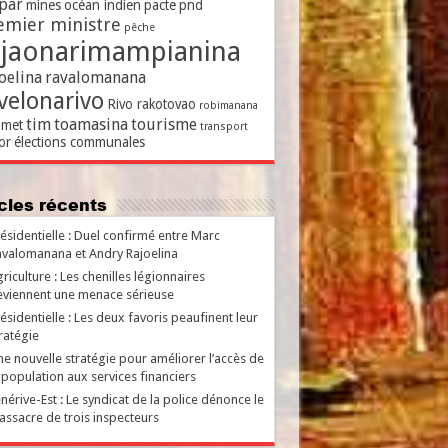
par
mines
océan indien
pacte
pnd
emier ministre
pêche
ajaonarimampianina
oelina
ravalomanana
velonarivo
Rivo rakotovao
robimanana
tim
toamasina
tourisme
met
transport
or
élections communales
ticles récents
ésidentielle : Duel confirmé entre Marc
valomanana et Andry Rajoelina
riculture : Les chenilles légionnaires
viennent une menace sérieuse
ésidentielle : Les deux favoris peaufinent leur
ratégie
e nouvelle stratégie pour améliorer l’accès de
 population aux services financiers
nérive-Est : Le syndicat de la police dénonce le
ssacre de trois inspecteurs