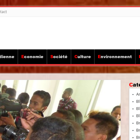
tact
idienne
Economie
Société
Culture
Environnement
Ca
A
Bl
Bl
Bl
B
B
Br