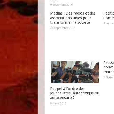
9 décembre 2016
Médias : Des radios et des
Pétiti
associations unies pour
Commu
transformer la société
9 septe
22 septembre 2016
Presse
nouvea
marc
2 févrie
Rappel à l’ordre des
journalistes, autocritique ou
autocensure ?
8 mars 2016