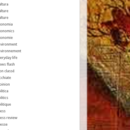
ltura
lture
lture
conomia
conomics
conomie
nvironment
nvironnement
eryday life
ews flash
n classé
chiate
pinion
litica
litics
litique
ess
ess review
resse