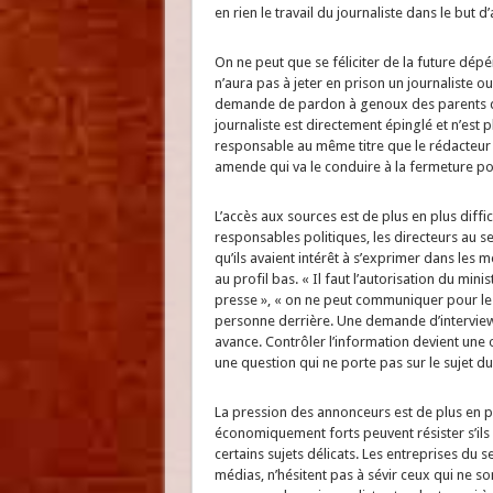
en rien le travail du journaliste dans le but d
On ne peut que se féliciter de la future dépé
n’aura pas à jeter en prison un journaliste o
demande de pardon à genoux des parents du f
journaliste est directement épinglé et n’est p
responsable au même titre que le rédacteur e
amende qui va le conduire à la fermeture p
L’accès aux sources est de plus en plus diffi
responsables politiques, les directeurs au sei
qu’ils avaient intérêt à s’exprimer dans les 
au profil bas. « Il faut l’autorisation du minis
presse », « on ne peut communiquer pour le 
personne derrière. Une demande d’interview 
avance. Contrôler l’information devient une o
une question qui ne porte pas sur le sujet du
La pression des annonceurs est de plus en pl
économiquement forts peuvent résister s’ils 
certains sujets délicats. Les entreprises du
médias, n’hésitent pas à sévir ceux qui ne so