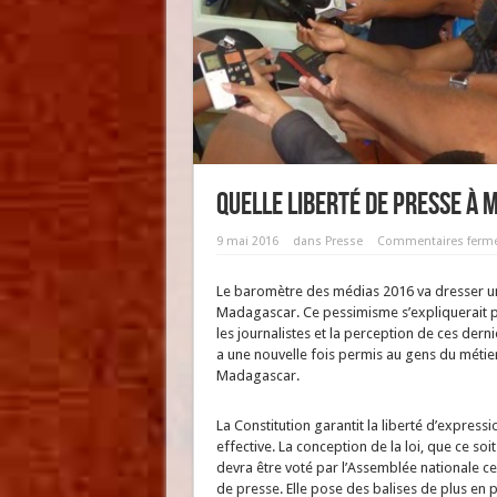
Quelle liberté de presse à
9 mai 2016
dans
Presse
Commentaires ferm
Le baromètre des médias 2016 va dresser un 
Madagascar. Ce pessimisme s’expliquerait pa
les journalistes et la perception de ces dern
a une nouvelle fois permis au gens du métie
Madagascar.
La Constitution garantit la liberté d’expressi
effective. La conception de la loi, que ce s
devra être voté par l’Assemblée nationale ce 
de presse. Elle pose des balises de plus en pl