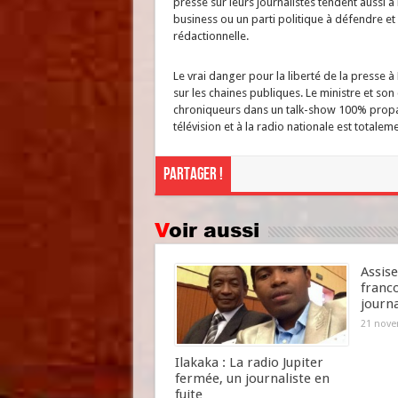
presse sur leurs journalistes tendent aussi à
business ou un parti politique à défendre et 
rédactionnelle.
Le vrai danger pour la liberté de la presse
sur les chaines publiques. Le ministre et son 
chroniqueurs dans un talk-show 100% propaga
télévision et à la radio nationale est totaleme
Partager !
Voir aussi
Assise
franc
journa
21 nove
Ilakaka : La radio Jupiter
fermée, un journaliste en
fuite