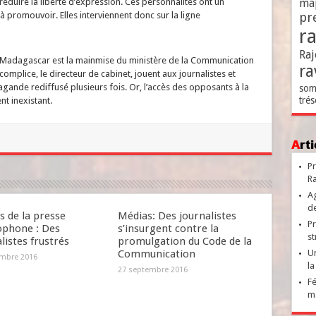
ma
 réduire la liberté d’expression. Ces personnalités ont un
pr
à promouvoir. Elles interviennent donc sur la ligne
r
Raj
 à Madagascar est la mainmise du ministère de la Communication
ra
complice, le directeur de cabinet, jouent aux journalistes et
nde rediffusé plusieurs fois. Or, l’accès des opposants à la
som
trés
nt inexistant.
Ar
Pr
Ra
Ag
de
s de la presse
Médias: Des journalistes
Pr
ophone : Des
s’insurgent contre la
st
listes frustrés
promulgation du Code de la
Un
Communication
mbre 2016
la
27 septembre 2016
Fé
ma