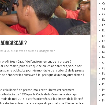
Cu
Cu
Cu
E
E
E
E
E
 Madagascar ?
Ev
és
sur Quelle liberté de presse à Madagascar ?
N
No
profil très négatif de l’environnement de la presse à
Oc
r une réalité, plus dure que selon les apparences, vécue par
O
iers par le public. La journée mondiale de la Liberté de la presse
Po
r de dénoncer les entraves à la pratique d’un bon journalisme à
Po
Po
Pr
on et la liberté de presse, mais cette liberté est rarement
oit celle datée de 1990 que le Code de la Communication qui
Pr
mois de mai 2016, est très orientée sur les limites de la liberté
P
us strictes autour de la pratique du journalisme. Elle ne facilite