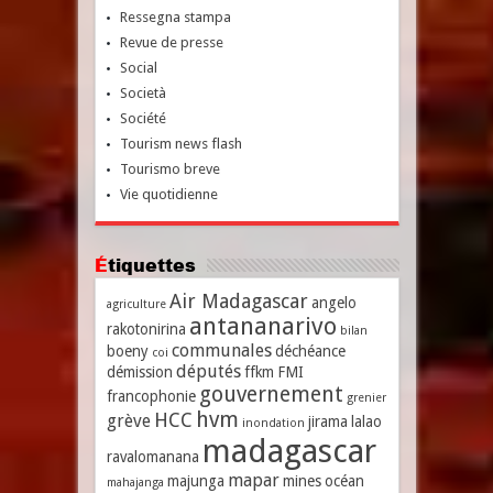
Ressegna stampa
Revue de presse
Social
Società
Société
Tourism news flash
Tourismo breve
Vie quotidienne
Étiquettes
Air Madagascar
angelo
agriculture
antananarivo
rakotonirina
bilan
communales
boeny
déchéance
coi
députés
démission
ffkm
FMI
gouvernement
francophonie
grenier
hvm
HCC
grève
jirama
lalao
inondation
madagascar
ravalomanana
mapar
majunga
mines
océan
mahajanga