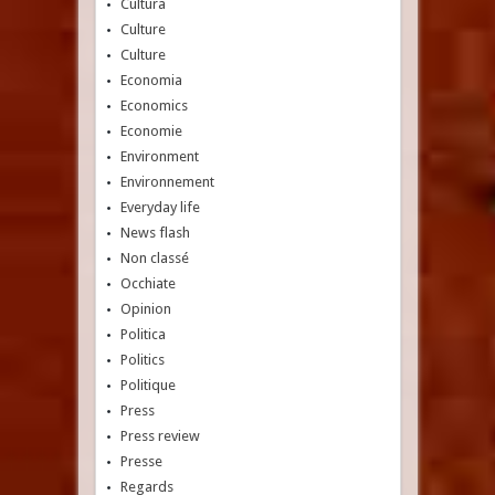
Cultura
Culture
Culture
Economia
Economics
Economie
Environment
Environnement
Everyday life
News flash
Non classé
Occhiate
Opinion
Politica
Politics
Politique
Press
Press review
Presse
Regards