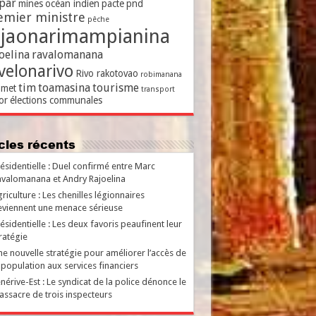
par
mines
océan indien
pacte
pnd
emier ministre
pêche
ajaonarimampianina
oelina
ravalomanana
velonarivo
Rivo rakotovao
robimanana
tim
toamasina
tourisme
met
transport
or
élections communales
ticles récents
ésidentielle : Duel confirmé entre Marc
valomanana et Andry Rajoelina
riculture : Les chenilles légionnaires
viennent une menace sérieuse
ésidentielle : Les deux favoris peaufinent leur
ratégie
e nouvelle stratégie pour améliorer l’accès de
 population aux services financiers
nérive-Est : Le syndicat de la police dénonce le
ssacre de trois inspecteurs