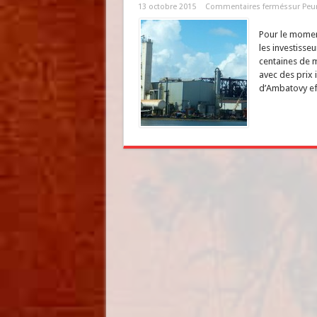
13 octobre 2015
Commentaires fermés
sur Peur
Pour le moment
les investisse
centaines de m
avec des prix i
d’Ambatovy eff