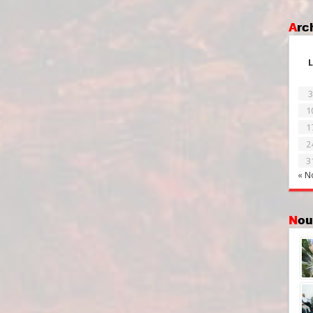
Ar
L
3
1
1
2
3
« N
No