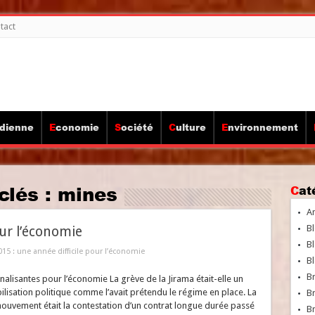
tact
idienne
Economie
Société
Culture
Environnement
clés :
mines
Ca
A
Bl
our l’économie
Bl
015 : une année difficile pour l’économie
Bl
B
alisantes pour l’économie La grève de la Jirama était-elle un
ilisation politique comme l’avait prétendu le régime en place. La
B
ouvement était la contestation d’un contrat longue durée passé
Br