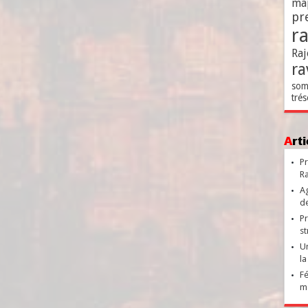
ma
pr
r
Raj
ra
som
trés
Ar
Pr
Ra
Ag
de
Pr
st
Un
la
Fé
ma