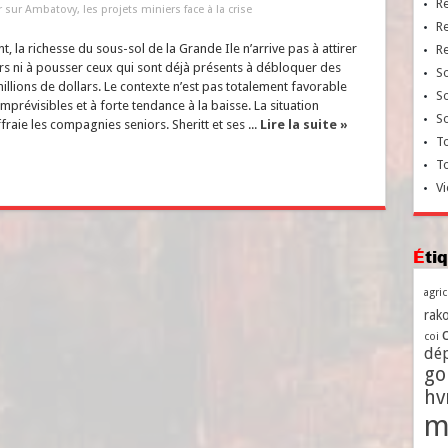
R
 sur Ambatovy, les projets miniers face à la crise
R
, la richesse du sous-sol de la Grande Ile n’arrive pas à attirer
R
urs ni à pousser ceux qui sont déjà présents à débloquer des
So
illions de dollars. Le contexte n’est pas totalement favorable
So
mprévisibles et à forte tendance à la baisse. La situation
So
raie les compagnies seniors. Sheritt et ses ...
Lire la suite »
To
T
Vi
Ét
agri
rako
coi
dé
go
h
m