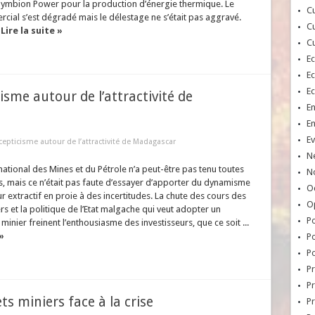
t Symbion Power pour la production d’énergie thermique. Le
Cu
cial s’est dégradé mais le délestage ne s’était pas aggravé.
Cu
.
Lire la suite »
Cu
E
E
E
cisme autour de l’attractivité de
E
E
Ev
scepticisme autour de l’attractivité de Madagascar
N
national des Mines et du Pétrole n’a peut-être pas tenu toutes
No
, mais ce n’était pas faute d’essayer d’apporter du dynamisme
Oc
r extractif en proie à des incertitudes. La chute des cours des
O
rs et la politique de l’Etat malgache qui veut adopter un
Po
inier freinent l’enthousiasme des investisseurs, que ce soit ...
»
Po
Po
Pr
Pr
s miniers face à la crise
P