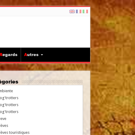
Regards
Autres
tégories
mbiente
og'trotters
og'trotters
og'trotters
reve
rèves
èves touristiques