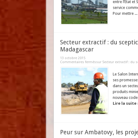
entre l’Etat e
service commer
Pour mettre ..
Secteur extractif : du scepti
Madagascar
13 octobre 2015
Commentaires fermés
sur Secteur extractif : du 
Le Salon Inter
ses promesses
dans un secteu
produits minie
nouveau code m
Lire la suite 
Peur sur Ambatovy, les projet