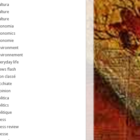
ltura
lture
lture
conomia
conomics
conomie
nvironment
nvironnement
eryday life
ews flash
n classé
chiate
pinion
litica
litics
litique
ess
ess review
resse