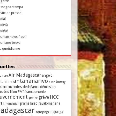
egards
essegna stampa
evue de presse
cial
cietà
ciété
urism news flash
ourismo breve
e quotidienne
iquettes
Air Madagascar
angelo
culture
antananarivo
tonirina
boeny
bilan
communales
déchéance
démission
putés
ffkm
FMI
francophonie
uvernement
HCC
grève
grenier
vm
jirama
lalao ravalomanana
inondation
adagascar
majunga
mahajanga