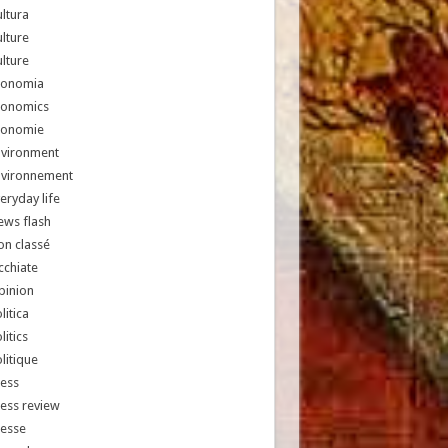
ltura
lture
lture
conomia
conomics
conomie
nvironment
nvironnement
eryday life
ews flash
n classé
chiate
pinion
litica
litics
litique
ess
ess review
resse