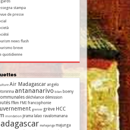
egards
essegna stampa
evue de presse
cial
cietà
ciété
urism news flash
ourismo breve
e quotidienne
iquettes
Air Madagascar
angelo
culture
antananarivo
tonirina
boeny
bilan
communales
déchéance
démission
putés
ffkm
FMI
francophonie
uvernement
HCC
grève
grenier
vm
jirama
lalao ravalomanana
inondation
adagascar
majunga
mahajanga