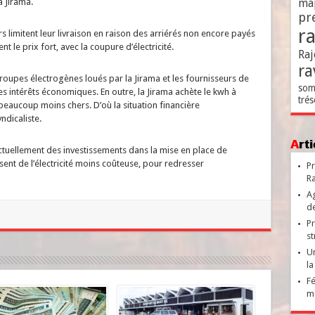
a Jirama.
ma
pr
r
s limitent leur livraison en raison des arriérés non encore payés
t le prix fort, avec la coupure d’électricité.
Raj
ra
roupes électrogènes loués par la Jirama et les fournisseurs de
som
intérêts économiques. En outre, la Jirama achète le kwh à
trés
eaucoup moins chers. D’où la situation financière
ndicaliste.
Ar
uellement des investissements dans la mise en place de
sent de l’électricité moins coûteuse, pour redresser
Pr
Ra
Ag
de
Pr
st
Un
la
Fé
ma