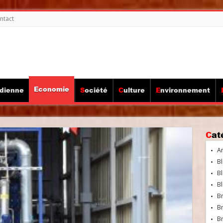
ntact
Economie
idienne
Société
Culture
Environnement
Ca
A
Bl
Bl
Bl
B
B
Br