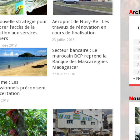
Ar
ouvelle stratégie pour
Aéroport de Nosy-Be : Les
rer l’accès de la
travaux de rénovation en
L
tion aux services
cours de finalisation
iers
23 juillet 2018
3
mbre 2018
1
Secteur bancaire : Le
marocain BCP reprend la
1
Banque des Mascareignes
2
Madagascar
3
27 février 2018
« N
sme : Les
ssionnels préconisent
certation
No
 2018