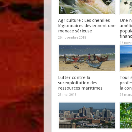
Agriculture : Les chenilles
Une n
légionnaires deviennent une
amélio
menace sérieuse
popula
financ
26 novembre 2018
26 nove
Lutter contre la
Touri
surexploitation des
profe
ressources maritimes
la con
23 mai 2018
26 mars