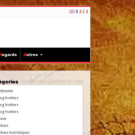
Regards
Autres
tégories
mbiente
og'trotters
og'trotters
og'trotters
reve
rèves
èves touristiques