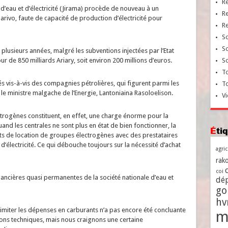
R
d’eau et d’électricité (Jirama) procède de nouveau à un
R
arivo, faute de capacité de production d’électricité pour
R
So
So
s plusieurs années, malgré les subventions injectées par l’Etat
 de 850 milliards Ariary, soit environ 200 millions d’euros.
So
To
 vis-à-vis des compagnies pétrolières, qui figurent parmi les
T
 le ministre malgache de l’Energie, Lantoniaina Rasoloelison.
Vi
ctrogènes constituent, en effet, une charge énorme pour la
quand les centrales ne sont plus en état de bien fonctionner, la
Ét
ats de location de groupes électrogènes avec des prestataires
’électricité. Ce qui débouche toujours sur la nécessité d’achat
agri
rako
coi
financières quasi permanentes de la société nationale d’eau et
dé
go
h
 limiter les dépenses en carburants n’a pas encore été concluante
m
sons techniques, mais nous craignons une certaine