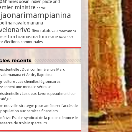
par
mines
océan indien
pacte
pnd
emier ministre
pêche
ajaonarimampianina
oelina
ravalomanana
velonarivo
Rivo rakotovao
robimanana
tim
toamasina
tourisme
met
transport
or
élections communales
ticles récents
ésidentielle : Duel confirmé entre Marc
valomanana et Andry Rajoelina
riculture : Les chenilles légionnaires
viennent une menace sérieuse
ésidentielle : Les deux favoris peaufinent leur
ratégie
e nouvelle stratégie pour améliorer l’accès de
 population aux services financiers
nérive-Est : Le syndicat de la police dénonce le
ssacre de trois inspecteurs