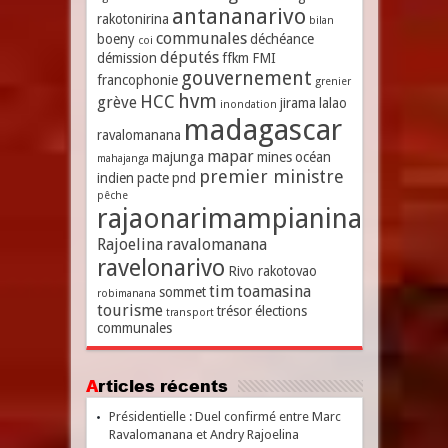
antananarivo
rakotonirina
bilan
communales
boeny
déchéance
coi
députés
démission
ffkm
FMI
gouvernement
francophonie
grenier
hvm
HCC
grève
jirama
lalao
inondation
madagascar
ravalomanana
mapar
majunga
mines
océan
mahajanga
premier ministre
indien
pacte
pnd
pêche
rajaonarimampianina
Rajoelina
ravalomanana
ravelonarivo
Rivo rakotovao
tim
toamasina
sommet
robimanana
tourisme
trésor
élections
transport
communales
Articles récents
Présidentielle : Duel confirmé entre Marc
Ravalomanana et Andry Rajoelina