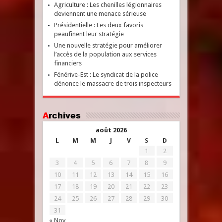
Agriculture : Les chenilles légionnaires
deviennent une menace sérieuse
Présidentielle : Les deux favoris
peaufinent leur stratégie
Une nouvelle stratégie pour améliorer
l’accès de la population aux services
financiers
Fénérive-Est : Le syndicat de la police
dénonce le massacre de trois inspecteurs
Archives
août 2026
L
M
M
J
V
S
D
1
2
3
4
5
6
7
8
9
10
11
12
13
14
15
16
17
18
19
20
21
22
23
24
25
26
27
28
29
30
31
« Nov