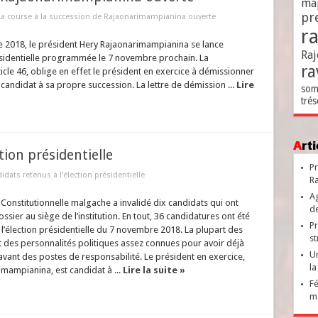
ma
pr
La course à la succession de Rajaonarimampianina ouverte
r
re 2018, le président Hery Rajaonarimampianina se lance
Raj
résidentielle programmée le 7 novembre prochain. La
ra
icle 46, oblige en effet le président en exercice à démissionner
st candidat à sa propre succession. La lettre de démission ...
Lire
som
trés
Ar
tion présidentielle
Pr
idats retenus à l’élection présidentielle
Ra
Ag
Constitutionnelle malgache a invalidé dix candidats qui ont
de
sier au siège de l’institution. En tout, 36 candidatures ont été
Pr
l’élection présidentielle du 7 novembre 2018. La plupart des
st
 des personnalités politiques assez connues pour avoir déjà
Un
ant des postes de responsabilité. Le président en exercice,
la
mampianina, est candidat à ...
Lire la suite »
Fé
ma