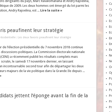
ens dirigeants du pays, Marc Ravalomanana et Andry Rajoelina,
Cu
politique de 2009. Les deux hommes ont émergé du lot parmi les
Cu
ition, Andry Rajoelina, est ...
Lire la suite »
Cu
E
E
oris peaufinent leur stratégie
E
résidentielle : Les deux favoris peaufinent leur stratégie
E
E
r de l’élection présidentielle du 7 novembre 2018 continue
Ev
s discussions politiques. La Commission électorale nationale
N
(CENI) a récemment publié les résultats complets mais
No
 scrutin, le samedi 17 novembre dernier, en laissant
un incontournable second tour afin de départager les deux
Oc
eurs majeurs de la vie politique dans la Grande Ile depuis ...
O
»
Po
Po
Po
didats jettent l’éponge avant la fin de la
Pr
Pr
P