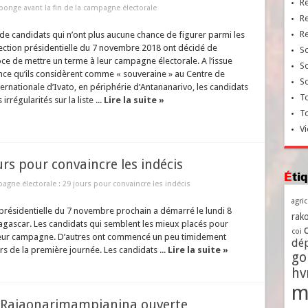
R
éponge avant la fin de la campagne électorale
R
R
de candidats qui n’ont plus aucune chance de figurer parmi les
’élection présidentielle du 7 novembre 2018 ont décidé de
So
e de mettre un terme à leur campagne électorale. A l’issue
So
nce qu’ils considèrent comme « souveraine » au Centre de
So
ernationale d’Ivato, en périphérie d’Antananarivo, les candidats
To
irrégularités sur la liste ...
Lire la suite »
T
Vi
rs pour convaincre les indécis
Ét
gne électorale : 29 jours pour convaincre les indécis
agri
 présidentielle du 7 novembre prochain a démarré le lundi 8
rako
agascar. Les candidats qui semblent les mieux placés pour
coi
leur campagne. D’autres ont commencé un peu timidement
dé
ors de la première journée. Les candidats ...
Lire la suite »
go
h
m
de Rajaonarimampianina ouverte