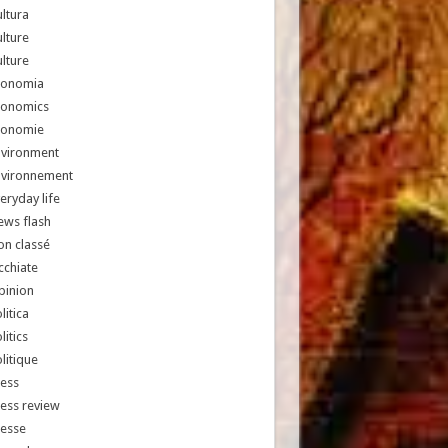
ltura
lture
lture
conomia
conomics
conomie
nvironment
nvironnement
eryday life
ews flash
n classé
chiate
pinion
litica
litics
litique
ess
ess review
resse