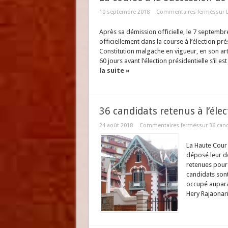
10 septembre 2018
Commentaires fermés
sur 
Après sa démission officielle, le 7 septemb
officiellement dans la course à l’élection p
Constitution malgache en vigueur, en son art
60 jours avant l’élection présidentielle s’il e
la suite »
36 candidats retenus à l’élec
24 août 2018
Commentaires fermés
sur 36 cand
La Haute Cour 
déposé leur dos
retenues pour 
candidats sont
occupé auparav
Hery Rajaonari