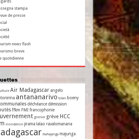
egards
essegna stampa
evue de presse
cial
cietà
ciété
urism news flash
ourismo breve
e quotidienne
iquettes
Air Madagascar
angelo
culture
antananarivo
tonirina
boeny
bilan
communales
déchéance
démission
putés
ffkm
FMI
francophonie
uvernement
HCC
grève
grenier
vm
jirama
lalao ravalomanana
inondation
adagascar
majunga
mahajanga