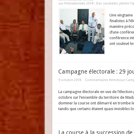
sur Présidentielle 2018 : Des candidats jettent l’
Une vingtaine 
finalistes à l
manière précoc
d’une confére
conférence int
ont soulevé les 
Campagne électorale : 29 jou
9 octobre 2018
Commentaires fermés
sur Campa
La campagne électorale en vue de l’élection
octobre sur l’ensemble du territoire de Mad
dominer la course ont démarré en trombe 
tandis que certains étaient quasi invisibles l
La course à la succession 