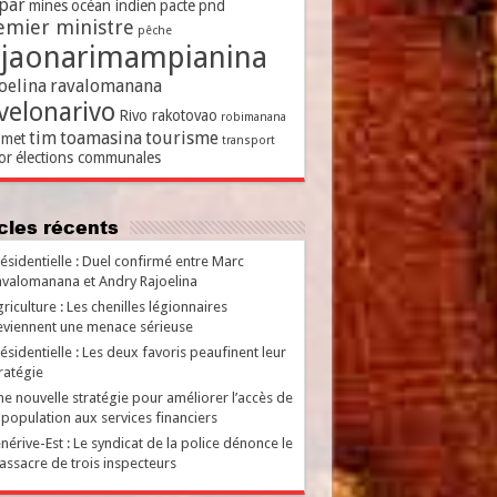
par
mines
océan indien
pacte
pnd
emier ministre
pêche
ajaonarimampianina
oelina
ravalomanana
velonarivo
Rivo rakotovao
robimanana
tim
toamasina
tourisme
met
transport
or
élections communales
ticles récents
ésidentielle : Duel confirmé entre Marc
valomanana et Andry Rajoelina
riculture : Les chenilles légionnaires
viennent une menace sérieuse
ésidentielle : Les deux favoris peaufinent leur
ratégie
e nouvelle stratégie pour améliorer l’accès de
 population aux services financiers
nérive-Est : Le syndicat de la police dénonce le
ssacre de trois inspecteurs