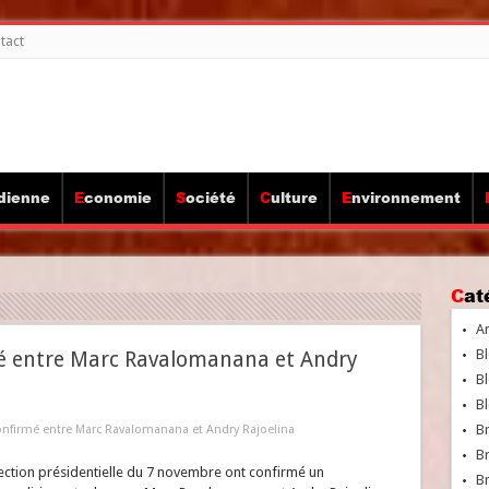
tact
idienne
Economie
Société
Culture
Environnement
Ca
A
Bl
rmé entre Marc Ravalomanana et Andry
Bl
Bl
B
 confirmé entre Marc Ravalomanana et Andry Rajoelina
B
élection présidentielle du 7 novembre ont confirmé un
Br