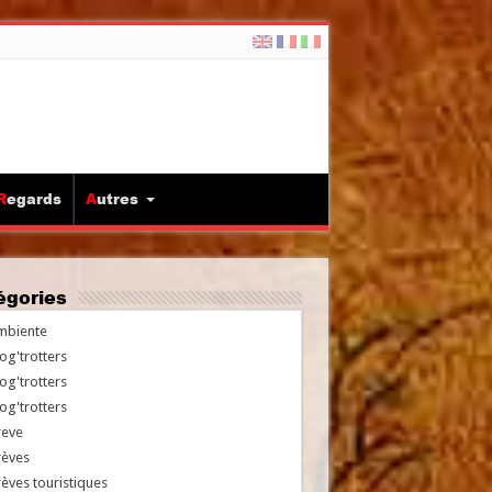
Regards
Autres
tégories
mbiente
og'trotters
og'trotters
og'trotters
reve
rèves
èves touristiques