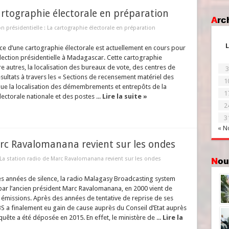
cartographie électorale en préparation
Ar
on présidentielle : La cartographie électorale en préparation
L
ce d’une cartographie électorale est actuellement en cours pour
lection présidentielle à Madagascar. Cette cartographie
re autres, la localisation des bureaux de vote, des centres de
3
ésultats à travers les « Sections de recensement matériel des
1
 que la localisation des démembrements et entrepôts de la
1
ctorale nationale et des postes ...
Lire la suite »
2
3
« N
arc Ravalomanana revient sur les ondes
 La station radio de Marc Ravalomanana revient sur les ondes
No
s années de silence, la radio Malagasy Broadcasting system
par l’ancien président Marc Ravalomanana, en 2000 vient de
émissions. Après des années de tentative de reprise de ses
MBS a finalement eu gain de cause auprès du Conseil d’Etat auprès
uête a été déposée en 2015. En effet, le ministère de ...
Lire la