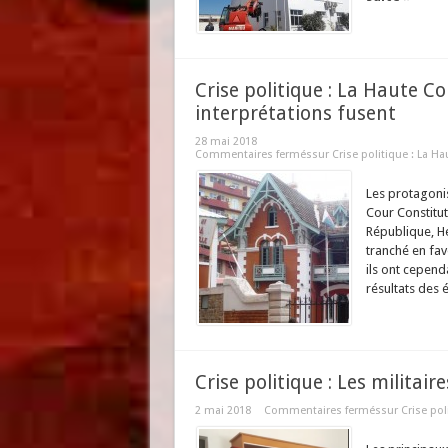
Crise politique : La Haute Co
interprétations fusent
28 mai 2018
Commentaires fermés
sur Crise politique : La H
Les protagonis
Cour Constitut
République, He
tranché en fa
ils ont cepen
résultats des é
Crise politique : Les militair
2 mai 2018
Commentaires fermés
sur Crise pol