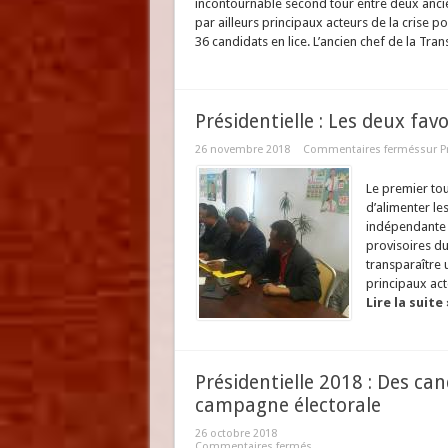
incontournable second tour entre deux anci
par ailleurs principaux acteurs de la crise 
36 candidats en lice. L’ancien chef de la Trans
Présidentielle : Les deux fav
26 novembre 2018
Commentaires fermés
sur P
Le premier tou
d’alimenter le
indépendante 
provisoires du
transparaître 
principaux act
Lire la suite 
Présidentielle 2018 : Des can
campagne électorale
26 octobre 2018
Commentaires fermés