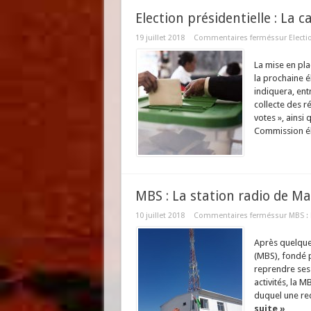
Election présidentielle : La 
19 juillet 2018
Commentaires fermés
sur Electi
La mise en pla
la prochaine é
indiquera, ent
collecte des r
votes », ainsi
Commission éle
MBS : La station radio de M
10 juillet 2018
Commentaires fermés
sur MBS :
Après quelque
(MBS), fondé 
reprendre ses 
activités, la 
duquel une req
suite »