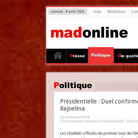
Aide
Rédaction
Con
samedi , 8 août 2026
Politique
Presse
Vie quot
Politique
Présidentielle : Duel confi
Rajoelina
30 novembre 2018
Commentaires fermés
sur Présidentielle : Duel
Les résultats officiels du premier tour de l’