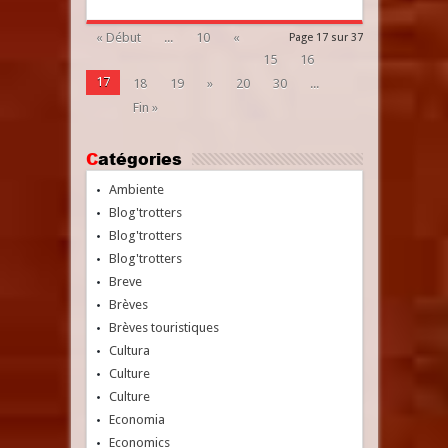
« Début
...
10
«
Page 17 sur 37
15
16
17
18
19
»
20
30
...
Fin »
Catégories
Ambiente
Blog'trotters
Blog'trotters
Blog'trotters
Breve
Brèves
Brèves touristiques
Cultura
Culture
Culture
Economia
Economics