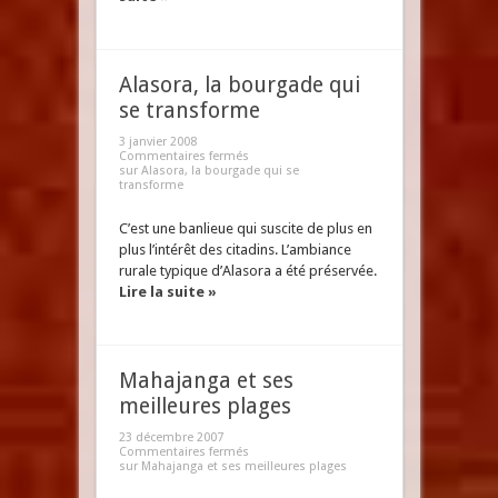
Alasora, la bourgade qui
se transforme
3 janvier 2008
Commentaires fermés
sur Alasora, la bourgade qui se
transforme
C’est une banlieue qui suscite de plus en
plus l’intérêt des citadins. L’ambiance
rurale typique d’Alasora a été préservée.
Lire la suite »
Mahajanga et ses
meilleures plages
23 décembre 2007
Commentaires fermés
sur Mahajanga et ses meilleures plages