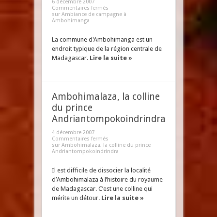
6 décembre 2007
Commentaires fermés
sur Ambiance de campagne à
Ambohimanga
La commune d'Ambohimanga est un
endroit typique de la région centrale de
Madagascar.
Lire la suite »
Ambohimalaza, la colline
du prince
Andriantompokoindrindra
4 décembre 2007
Commentaires fermés
sur Ambohimalaza, la colline du prince
Andriantompokoindrindra
Il est difficile de dissocier la localité
d’Ambohimalaza à l’histoire du royaume
de Madagascar. C’est une colline qui
mérite un détour.
Lire la suite »