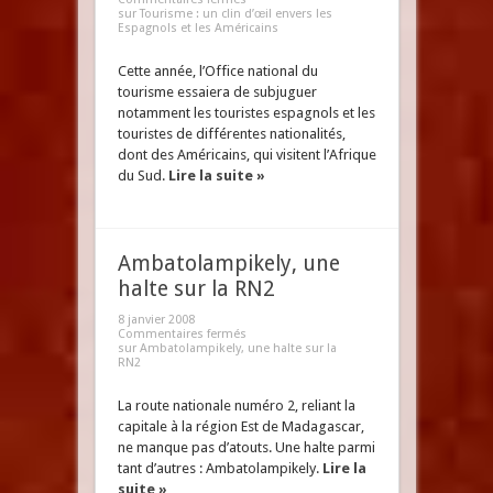
sur Tourisme : un clin d’œil envers les
Espagnols et les Américains
Cette année, l’Office national du
tourisme essaiera de subjuguer
notamment les touristes espagnols et les
touristes de différentes nationalités,
dont des Américains, qui visitent l’Afrique
du Sud.
Lire la suite »
Ambatolampikely, une
halte sur la RN2
8 janvier 2008
Commentaires fermés
sur Ambatolampikely, une halte sur la
RN2
La route nationale numéro 2, reliant la
capitale à la région Est de Madagascar,
ne manque pas d’atouts. Une halte parmi
tant d’autres : Ambatolampikely.
Lire la
suite »