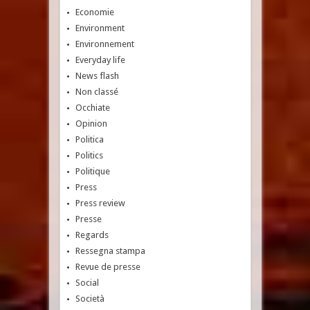
Economie
Environment
Environnement
Everyday life
News flash
Non classé
Occhiate
Opinion
Politica
Politics
Politique
Press
Press review
Presse
Regards
Ressegna stampa
Revue de presse
Social
Società