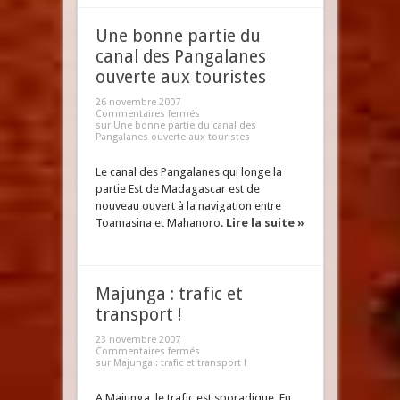
Une bonne partie du
canal des Pangalanes
ouverte aux touristes
26 novembre 2007
Commentaires fermés
sur Une bonne partie du canal des
Pangalanes ouverte aux touristes
Le canal des Pangalanes qui longe la
partie Est de Madagascar est de
nouveau ouvert à la navigation entre
Toamasina et Mahanoro.
Lire la suite »
Majunga : trafic et
transport !
23 novembre 2007
Commentaires fermés
sur Majunga : trafic et transport !
A Majunga, le trafic est sporadique. En