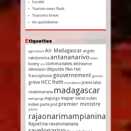
Société
Tourism news flash
Tourismo breve
Vie quotidienne
Étiquettes
Air Madagascar
angelo
agriculture
antananarivo
rakotonirina
bilan
communales
boeny
déchéance
coi
députés
démission
ffkm
FMI
gouvernement
francophonie
grenier
hvm
HCC
grève
jirama
lalao
inondation
madagascar
ravalomanana
mapar
majunga
mines
océan
mahajanga
premier ministre
indien
pacte
pnd
pêche
rajaonarimampianina
Rajoelina
ravalomanana
ravelonarivo