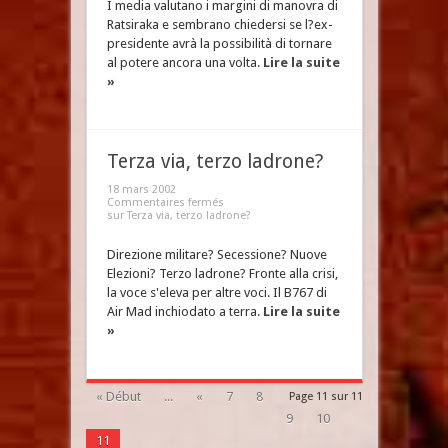
I media valutano i margini di manovra di
Ratsiraka e sembrano chiedersi se l?ex-
presidente avrà la possibilità di tornare
al potere ancora una volta.
Lire la suite
»
Terza via, terzo ladrone?
18 mars 2002
Commentaires fermés
sur Terza via, terzo ladrone?
Direzione militare? Secessione? Nuove
Elezioni? Terzo ladrone? Fronte alla crisi,
la voce s'eleva per altre voci. Il B767 di
Air Mad inchiodato a terra.
Lire la suite
»
« Début
...
«
7
8
Page 11 sur 11
9
10
11