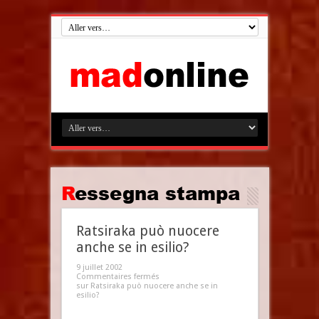
Ressegna stampa
Ratsiraka può nuocere
anche se in esilio?
9 juillet 2002
Commentaires fermés
sur Ratsiraka può nuocere anche se in
esilio?