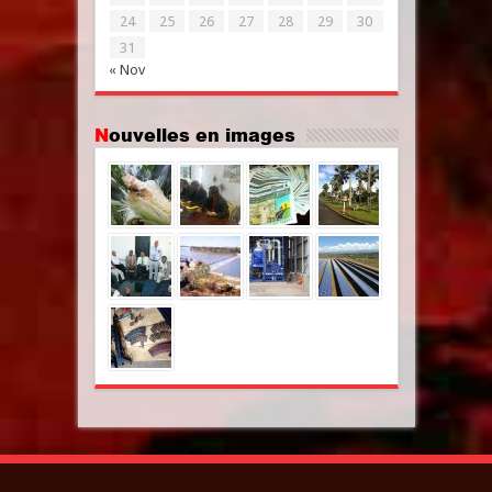
24
25
26
27
28
29
30
31
« Nov
Nouvelles en images