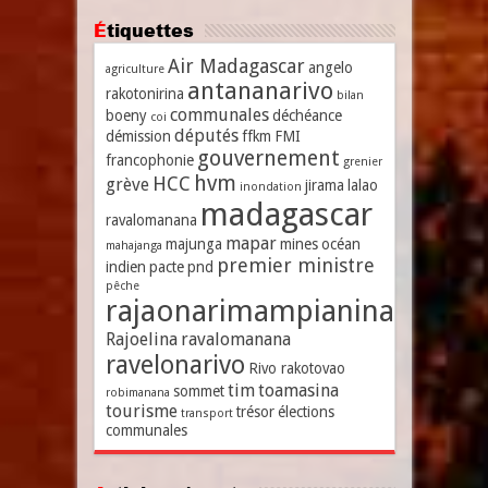
Étiquettes
Air Madagascar
angelo
agriculture
antananarivo
rakotonirina
bilan
communales
boeny
déchéance
coi
députés
démission
ffkm
FMI
gouvernement
francophonie
grenier
hvm
HCC
grève
jirama
lalao
inondation
madagascar
ravalomanana
mapar
majunga
mines
océan
mahajanga
premier ministre
indien
pacte
pnd
pêche
rajaonarimampianina
Rajoelina
ravalomanana
ravelonarivo
Rivo rakotovao
tim
toamasina
sommet
robimanana
tourisme
trésor
élections
transport
communales