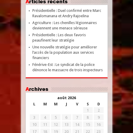
Articles récents
Présidentielle : Duel confirmé entre Marc
Ravalomanana et Andry Rajoelina
Agriculture : Les chenilles légionnaires
deviennent une menace sérieuse
Présidentielle : Les deux favoris
peaufinent leur stratégie
Une nouvelle stratégie pour améliorer
l’accès de la population aux services
financiers
Fénérive-Est : Le syndicat de la police
dénonce le massacre de trois inspecteurs
Archives
août 2026
L
M
M
J
V
S
D
1
2
3
4
5
6
7
8
9
10
11
12
13
14
15
16
17
18
19
20
21
22
23