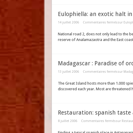
Eulophiella: an exotic halt i
14 juillet 2006
Commentaires fermés
sur Euloph
National road 2, does not only lead to the b
reserve of Analamazaotra and the East coas
Madagascar : Paradise of or
13 juillet 2006
Commentaires fermés
sur Madag
The Great Island hosts more than 1.000 spie
discovered each year. Most are threatened
Restauration: spanish taste 
8 juillet 2006
Commentaires fermés
sur Restaur
Finding a typical spanish place in Antananariv