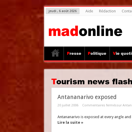
Aide
Rédaction
Conta
jeudi , 6 août 2026
Presse
Politique
Vie quot
Tourism news flas
Antananarivo exposed
20 juillet 2006
Commentaires fermés
sur Antan
Antananarivo is exposed at every angle and v
Lire la suite »