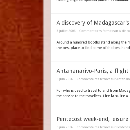
A discovery of Madagascar’s
3 juillet 2006
Commentaires fermés
sur A disco
Around a hundred booths stand along the "r
the best place to find some of the best handc
Antananarivo-Paris, a flight f
8 juin 2006
Commentaires fermés
sur Antananari
For who is used to travel to and from Madag
the service to the travellers.
Lire la suite »
Pentecost week-end, leisure
5 juin 2006
Commentaires fermés
sur Pentecos