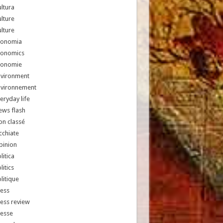
ltura
lture
lture
conomia
conomics
conomie
nvironment
nvironnement
eryday life
ews flash
n classé
chiate
pinion
litica
litics
litique
ess
ess review
resse