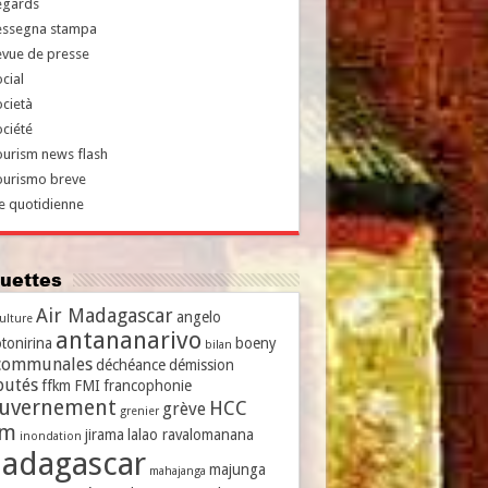
egards
essegna stampa
evue de presse
cial
cietà
ciété
urism news flash
ourismo breve
e quotidienne
iquettes
Air Madagascar
angelo
culture
antananarivo
tonirina
boeny
bilan
communales
déchéance
démission
putés
ffkm
FMI
francophonie
uvernement
HCC
grève
grenier
vm
jirama
lalao ravalomanana
inondation
adagascar
majunga
mahajanga