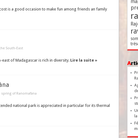
ma
pr
ost is a good occasion to make fun among friends an family
r
Raj
ra
som
trés
the South-East
-east of Madagascar is rich in diversity.
Lire la suite »
Ar
Pr
Ra
àna
Ag
de
l spring of Ranomafàna
Pr
st
tended national park is appreciated in particular for its thermal
Un
la
Fé
ma