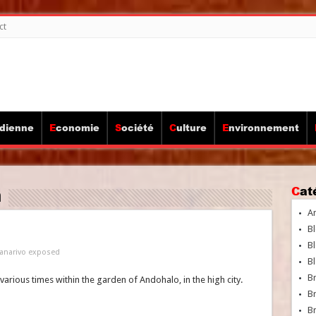
ct
idienne
Economie
Société
Culture
Environnement
h
Ca
A
Bl
Bl
anarivo exposed
Bl
B
arious times within the garden of Andohalo, in the high city.
B
Br