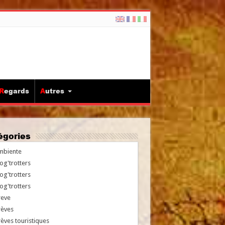
Regards
Autres
tégories
mbiente
og'trotters
og'trotters
og'trotters
reve
rèves
èves touristiques