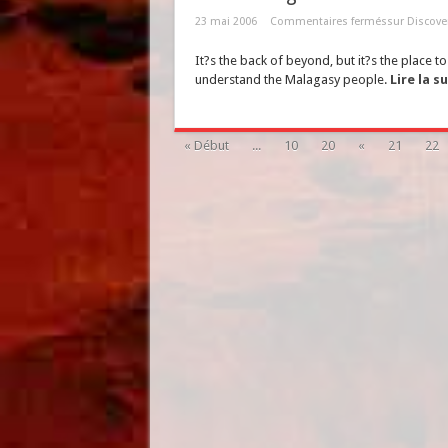
23 mai 2006
Commentaires fermés
sur Discove
It?s the back of beyond, but it?s the place t
understand the Malagasy people.
Lire la s
« Début
...
10
20
«
21
22