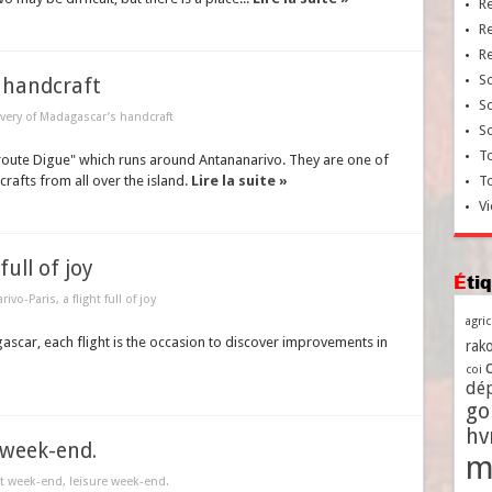
R
R
R
So
 handcraft
So
very of Madagascar’s handcraft
So
To
oute Digue" which runs around Antananarivo. They are one of
rafts from all over the island.
Lire la suite »
T
Vi
ull of joy
Ét
vo-Paris, a flight full of joy
agri
ascar, each flight is the occasion to discover improvements in
rako
coi
dé
go
h
 week-end.
m
t week-end, leisure week-end.