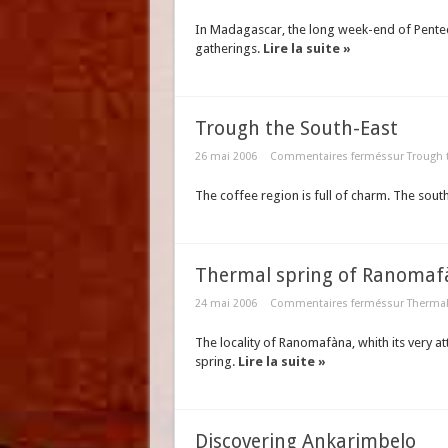
In Madagascar, the long week-end of Pentec
gatherings.
Lire la suite »
Trough the South-East
26 mai 2006
Commentaires fermés
sur Trough 
The coffee region is full of charm. The south
Thermal spring of Ranomaf
24 mai 2006
Commentaires fermés
sur Therma
The locality of Ranomafàna, whith its very at
spring.
Lire la suite »
Discovering Ankarimbelo