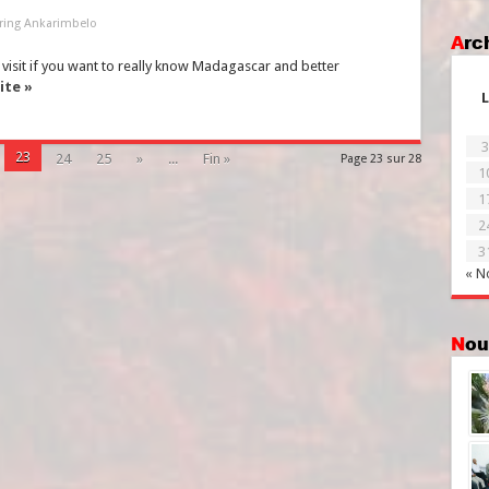
ring Ankarimbelo
Ar
o visit if you want to really know Madagascar and better
uite »
L
3
23
24
25
»
...
Fin »
Page 23 sur 28
1
1
2
3
« N
No