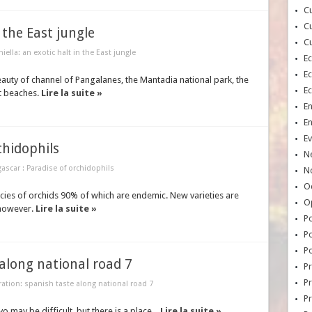
Cu
Cu
n the East jungle
Cu
iella: an exotic halt in the East jungle
E
E
eauty of channel of Pangalanes, the Mantadia national park, the
E
t beaches.
Lire la suite »
E
E
Ev
chidophils
N
ascar : Paradise of orchidophils
No
Oc
cies of orchids 90% of which are endemic. New varieties are
O
 however.
Lire la suite »
Po
Po
Po
along national road 7
Pr
Pr
ation: spanish taste along national road 7
P
o may be difficult, but there is a place...
Lire la suite »