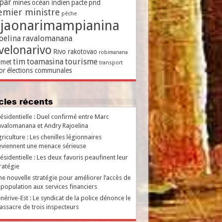
par
mines
océan indien
pacte
pnd
emier ministre
pêche
ajaonarimampianina
oelina
ravalomanana
velonarivo
Rivo rakotovao
robimanana
tim
toamasina
tourisme
met
transport
or
élections communales
ticles récents
ésidentielle : Duel confirmé entre Marc
valomanana et Andry Rajoelina
riculture : Les chenilles légionnaires
viennent une menace sérieuse
ésidentielle : Les deux favoris peaufinent leur
ratégie
e nouvelle stratégie pour améliorer l’accès de
 population aux services financiers
nérive-Est : Le syndicat de la police dénonce le
ssacre de trois inspecteurs