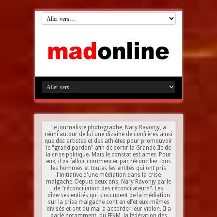
Le journaliste photographe, Nary Ravonjy, a
réuni autour de lui une dizaine de confrères ainsi
que des artistes et des athlètes pour promouvoir
le "grand pardon" afin de sortir la Grande Ile de
la crise politique. Mais le constat est amer. Pour
eux, il va falloir commencer par réconcilier tous
les hommes et toutes les entités qui ont pris
l'initiative d'une médiation dans la crise
malgache. Depuis deux ans, Nary Ravonjy parle
de "réconciliation des réconcilateurs". Les
diverses entités qui s'occupent de la médiation
sur la crise malgache sont en effet eux-mêmes
divisés et ont du mal à accorder leur violon. Il a
parlé notamment, du FFKM, la fédération des