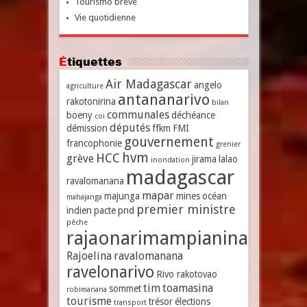
Tourismo breve
Vie quotidienne
Étiquettes
Air Madagascar
angelo
agriculture
antananarivo
rakotonirina
bilan
communales
boeny
déchéance
coi
députés
démission
ffkm
FMI
gouvernement
francophonie
grenier
hvm
HCC
grève
jirama
lalao
inondation
madagascar
ravalomanana
mapar
majunga
mines
océan
mahajanga
premier ministre
indien
pacte
pnd
pêche
rajaonarimampianina
Rajoelina
ravalomanana
ravelonarivo
Rivo rakotovao
tim
toamasina
sommet
robimanana
tourisme
trésor
élections
transport