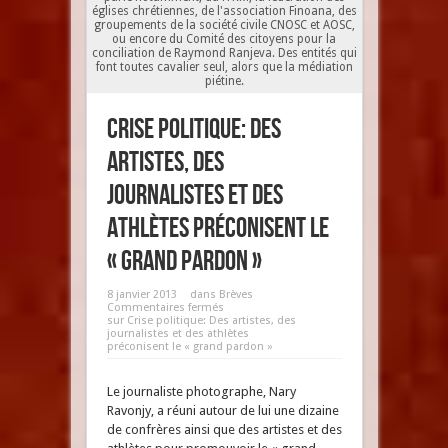
églises chrétiennes, de l'association Finoana, des
groupements de la société civile CNOSC et AOSC,
ou encore du Comité des citoyens pour la
conciliation de Raymond Ranjeva. Des entités qui
font toutes cavalier seul, alors que la médiation
piétine.
Crise politique: Des
artistes, des
journalistes et des
athlètes préconisent le
« grand pardon »
8 janvier 2013
dans
Brèves
Commentaires fermés
sur Crise politique: Des artistes, des
journalistes et des athlètes
préconisent le « grand pardon »
Le journaliste photographe, Nary
Ravonjy, a réuni autour de lui une dizaine
de confrères ainsi que des artistes et des