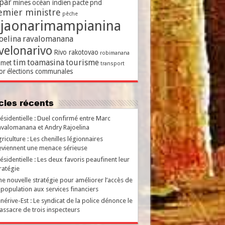
par
mines
océan indien
pacte
pnd
emier ministre
pêche
ajaonarimampianina
oelina
ravalomanana
velonarivo
Rivo rakotovao
robimanana
tim
toamasina
tourisme
met
transport
or
élections communales
ticles récents
ésidentielle : Duel confirmé entre Marc
valomanana et Andry Rajoelina
riculture : Les chenilles légionnaires
viennent une menace sérieuse
ésidentielle : Les deux favoris peaufinent leur
ratégie
e nouvelle stratégie pour améliorer l’accès de
 population aux services financiers
nérive-Est : Le syndicat de la police dénonce le
ssacre de trois inspecteurs