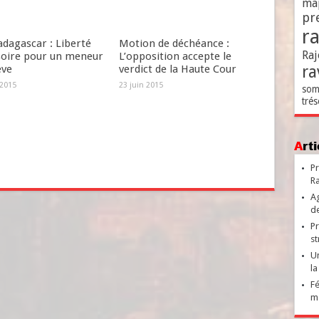
ma
pr
r
dagascar : Liberté
Motion de déchéance :
Raj
soire pour un meneur
L’opposition accepte le
ra
ève
verdict de la Haute Cour
 2015
23 juin 2015
som
trés
Ar
Pr
Ra
Ag
de
Pr
st
Un
la
Fé
ma