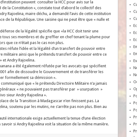
 d’institution peuvent consulter la HCC pour avis sur la
Cu
3 de la Constitution », constate tout d’abord le collectif des
Cu
ndry Rajoelina, maire déchu, a demandé l’avis de cette institution
Cu
ce de la République. Une saisine qui ne peut être que « nulle et
E
 défense de la légalité spécifie que «la HCC doit tenir une
E
 tous ses membres et du greffier en chef tenant la plume pour
E
ors que ce n’était pas le cas non plus.
E
es réfute l’idée et la légalité d’un transfert de pouvoir entre
E
 militaire ainsi que le prétendu transfert de pouvoir entre ce
 » et Andry Rajoelina.
Ev
anana a été également réfutée par les avocats qui spécifient
N
-001 afin de dissoudre le Gouvernement et de transférer les
No
iser formellement sa démission ».
Oc
e communiqué que « le prétendu Directoire Militaire n’a jamais
O
 généraux « ne pouvaient pas transférer par » usurpation »
vo sieur Andry Rajoelina ».
Po
n place de la Transition à Madagascar n’en finissent pas. La
Po
na, soutenu par les mutins, ne s’arrête pas non plus. Bien au
Po
Pr
auté internationale exige actuellement la tenue d’une élection
à savoir si Andry Rajoelina voit la situation de la même manière.
Pr
P