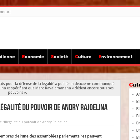
ontact
idienne
Economie
Société
Culture
Environnement
Ca
vocats pour la défense de la légalité a publié un deuxième communiqué
elina et spécifiant que Marc Ravalomanana « détient encore tous ses
pouvoirs ».
A
Bl
égalité du pouvoir de Andry Rajoelina
Bl
Bl
l’illégalité du pouvoir de Andry Rajoelina
B
B
s membres de l’une des assemblées parlementaires peuvent
Br