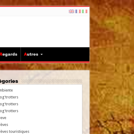
Regards
Autres
tégories
mbiente
og'trotters
og'trotters
og'trotters
reve
rèves
èves touristiques