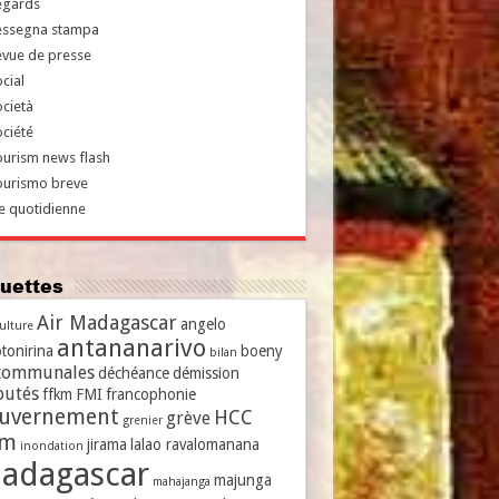
egards
essegna stampa
evue de presse
cial
cietà
ciété
urism news flash
ourismo breve
e quotidienne
iquettes
Air Madagascar
angelo
culture
antananarivo
tonirina
boeny
bilan
communales
déchéance
démission
putés
ffkm
FMI
francophonie
uvernement
HCC
grève
grenier
vm
jirama
lalao ravalomanana
inondation
adagascar
majunga
mahajanga