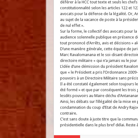
déférer à la HCC tout texte et seuls les chefs
constitutionnalité selon les articles 122 et 12
avocats pour la défense de la légalité. Or, A
au sujet de la vacance de poste à la présiden
de nul effet ».
Sur la forme, le collectif des avocats pour la
audience solennelle publique en présence de
tout prononcé d’Arrêts, avis et décisions » al
D’une manière générale, cette équipe de jurist
Marc Ravalomanana et le soi-disant directoire
directoire militaire « qui n’a jamais vu le jour
L’idée d’une démission du président Ravalom
que « le Président a pris l’Ordonnance 2009
pouvoirs à un Directoire Militaire sans préc
Il a été constaté également selon toujours l
été formé » et que par conséquent les trois
lesdits pouvoirs au Maire déchu d’Antananari
Ainsi, les débats sur l’illégalité de la mise e
condamnation du coup d’Etat de Andry Rajoeli
contraire.
C’est sans doute à juste titre que la commun
présidentielle dans le plus bref délai. Reste 