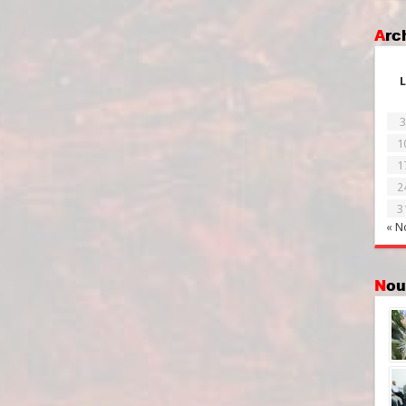
Ar
L
3
1
1
2
3
« N
No