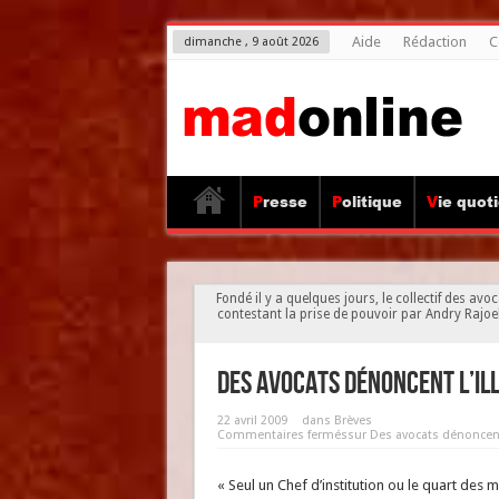
Aide
Rédaction
C
dimanche , 9 août 2026
Presse
Politique
Vie quot
Fondé il y a quelques jours, le collectif des a
contestant la prise de pouvoir par Andry Rajo
Des avocats dénoncent l’ill
22 avril 2009
dans
Brèves
Commentaires fermés
sur Des avocats dénoncent 
« Seul un Chef d’institution ou le quart de