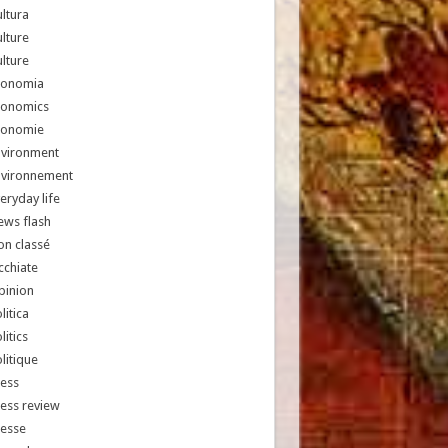
ltura
lture
lture
conomia
conomics
conomie
nvironment
nvironnement
eryday life
ews flash
n classé
chiate
pinion
litica
litics
litique
ess
ess review
resse