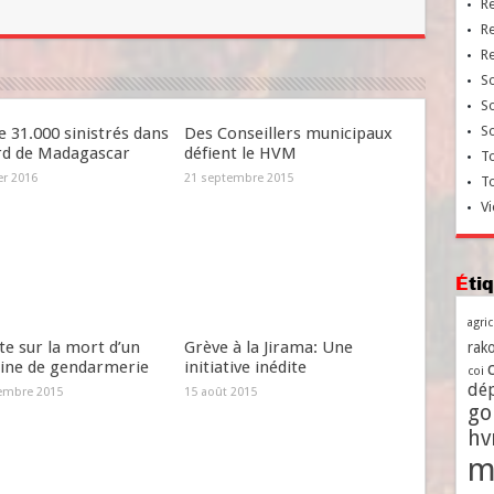
R
R
R
So
So
So
e 31.000 sinistrés dans
Des Conseillers municipaux
rd de Madagascar
défient le HVM
To
er 2016
21 septembre 2015
T
Vi
Ét
agri
e sur la mort d’un
Grève à la Jirama: Une
rako
aine de gendarmerie
initiative inédite
coi
dé
embre 2015
15 août 2015
go
h
m