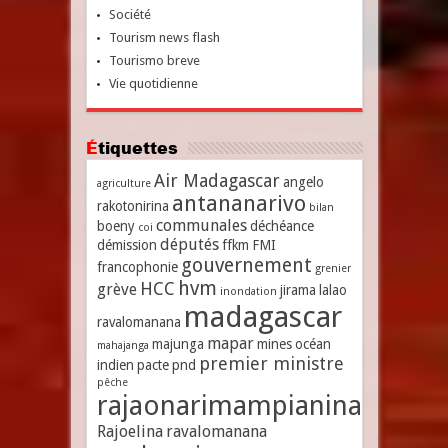
Société
Tourism news flash
Tourismo breve
Vie quotidienne
Étiquettes
Air Madagascar
angelo
agriculture
antananarivo
rakotonirina
bilan
communales
boeny
déchéance
coi
députés
démission
ffkm
FMI
gouvernement
francophonie
grenier
hvm
HCC
grève
jirama
lalao
inondation
madagascar
ravalomanana
mapar
majunga
mines
océan
mahajanga
premier ministre
indien
pacte
pnd
pêche
rajaonarimampianina
Rajoelina
ravalomanana