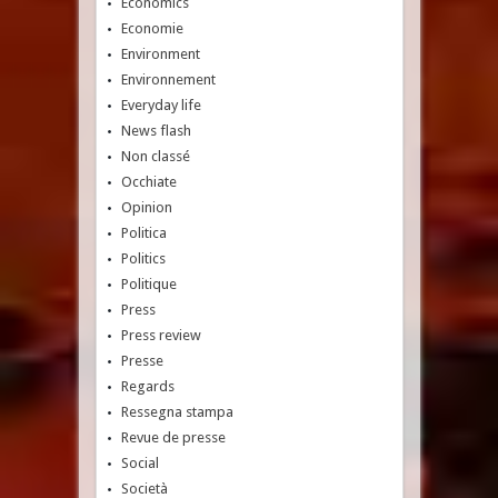
Economics
Economie
Environment
Environnement
Everyday life
News flash
Non classé
Occhiate
Opinion
Politica
Politics
Politique
Press
Press review
Presse
Regards
Ressegna stampa
Revue de presse
Social
Società