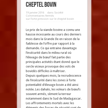
cheptel bovin
19 janvier 2016
dans
Société
Commentaires fermés
sur Forte pression sur le cheptel bovin
Le prix de la viande bovine a connu une
hausse incessante au cours des derniers
mois dans la Grande Ile en raison de la
faiblesse de l’offre par rapport à la
demande. Ce qui entraine davantage
l’insécurité dans le milieu rural où
l’élevage de bœuf fait partie des
principales activités étant donné que le
cercle vicieux provoque des vols de
bovidés difficiles à maîtriser.
Depuis quelques mois, la recrudescence
de l’insécurité dans les zones à forte
potentialité d’élevage bovin a été ainsi
notée. Les dahalo, les voleurs de bœufs
souvent armés, sèment la terreur
notamment dans le Sud de Madagascar.
Les affrontements mortels avec les
éléments des forces de sécurité sont de