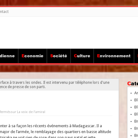
ntact
idienne
Economie
Société
Culture
Environnement
Ca
urface à travers les ondes. Il est intervenu par téléphone lors d'une
ence de presse de son parti.
A
Bl
Bl
fermés
sur La voix de l’amiral
Bl
B
ter à sa façon les récents événements à Madagascar. Il a
B
-major de l’armée, le remblayage des quartiers en basse altitude
Br
atsiraka ne voit rien de rose dans son pays natal et jette