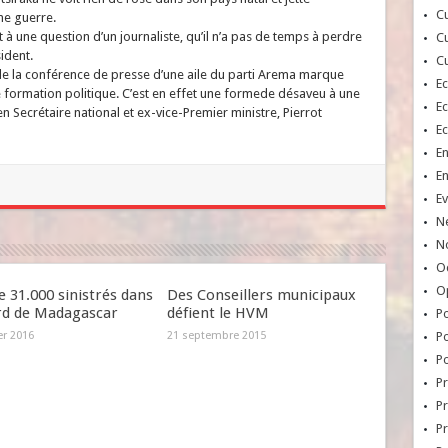
Cu
ne guerre.
 une question d’un journaliste, qu’il n’a pas de temps à perdre
Cu
ident.
Cu
s de la conférence de presse d’une aile du parti Arema marque
E
te formation politique. C’est en effet une formede désaveu à une
E
ien Secrétaire national et ex-vice-Premier ministre, Pierrot
E
E
E
Ev
N
No
Oc
O
e 31.000 sinistrés dans
Des Conseillers municipaux
rd de Madagascar
défient le HVM
Po
er 2016
21 septembre 2015
Po
Po
Pr
Pr
P