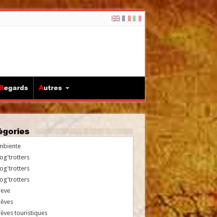
Regards
Autres
tégories
mbiente
og'trotters
og'trotters
og'trotters
reve
rèves
èves touristiques