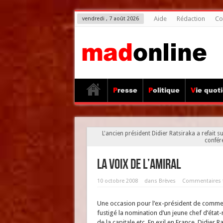
Aide
Rédaction
Co
vendredi , 7 août 2026
Presse
Politique
Vie quot
L'ancien président Didier Ratsiraka a refait s
confér
La voix de l’amiral
10 octobre 2008
dans
Brèves
Commentaires 
Une occasion pour l’ex-président de commen
fustigé la nomination d’un jeune chef d’état
de la capitale etc. En exil en France, Didier R