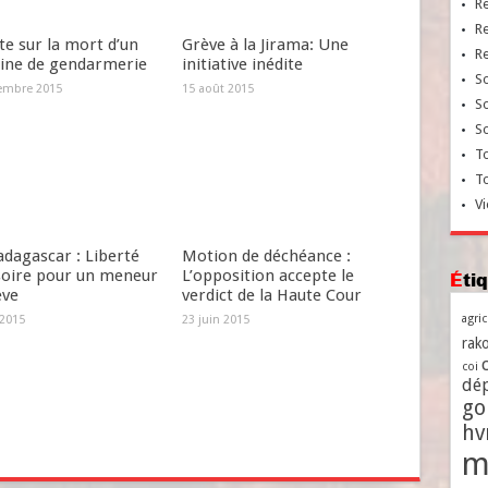
R
R
e sur la mort d’un
Grève à la Jirama: Une
R
aine de gendarmerie
initiative inédite
So
embre 2015
15 août 2015
So
So
To
T
Vi
dagascar : Liberté
Motion de déchéance :
soire pour un meneur
L’opposition accepte le
Ét
ève
verdict de la Haute Cour
agri
 2015
23 juin 2015
rako
coi
dé
go
h
m