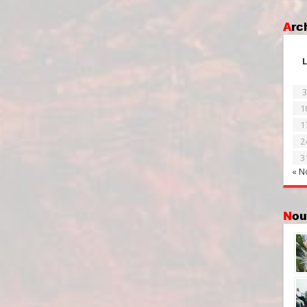
Ar
L
3
1
1
2
3
« N
No