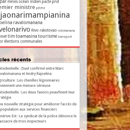
par
mines
océan indien
pacte
pnd
emier ministre
pêche
ajaonarimampianina
oelina
ravalomanana
velonarivo
Rivo rakotovao
robimanana
tim
toamasina
tourisme
met
transport
or
élections communales
ticles récents
ésidentielle : Duel confirmé entre Marc
valomanana et Andry Rajoelina
riculture : Les chenilles légionnaires
viennent une menace sérieuse
ésidentielle : Les deux favoris peaufinent leur
ratégie
e nouvelle stratégie pour améliorer l’accès de
 population aux services financiers
nérive-Est : Le syndicat de la police dénonce le
ssacre de trois inspecteurs