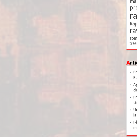
ma
pr
r
Raj
ra
som
trés
Ar
Pr
Ra
Ag
de
Pr
st
Un
la
Fé
ma