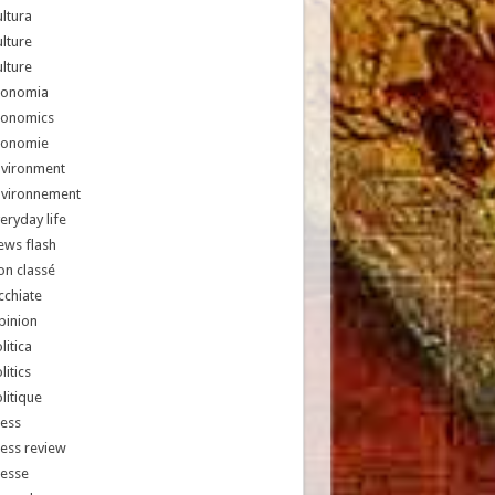
ltura
lture
lture
conomia
conomics
conomie
nvironment
nvironnement
eryday life
ews flash
n classé
chiate
pinion
litica
litics
litique
ess
ess review
resse