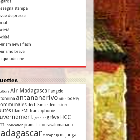
egards
essegna stampa
evue de presse
cial
cietà
ciété
urism news flash
ourismo breve
e quotidienne
iquettes
Air Madagascar
angelo
culture
antananarivo
tonirina
boeny
bilan
communales
déchéance
démission
putés
ffkm
FMI
francophonie
uvernement
HCC
grève
grenier
vm
jirama
lalao ravalomanana
inondation
adagascar
majunga
mahajanga