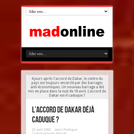
4 jours après l'accord de Dakar, le centre du
pays est toujours encerclé par des barrages
anti-économiques. Un nouveau barrage a été
mis en place dans la nuit de 18 avril. L'accord de
Dakar est-il caduque ?
L’accord de Dakar déjà
caduque ?
22 avril 2002
dans
Politique
Commentaires fermés