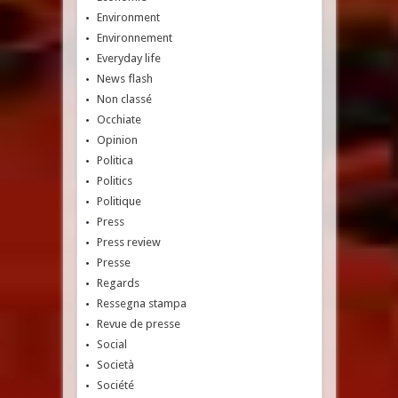
Environment
Environnement
Everyday life
News flash
Non classé
Occhiate
Opinion
Politica
Politics
Politique
Press
Press review
Presse
Regards
Ressegna stampa
Revue de presse
Social
Società
Société