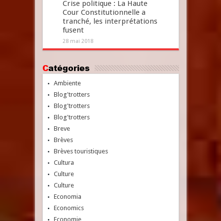
Crise politique : La Haute
Cour Constitutionnelle a
tranché, les interprétations
fusent
28 mai 2018
Catégories
Ambiente
Blog'trotters
Blog'trotters
Blog'trotters
Breve
Brèves
Brèves touristiques
Cultura
Culture
Culture
Economia
Economics
Economie