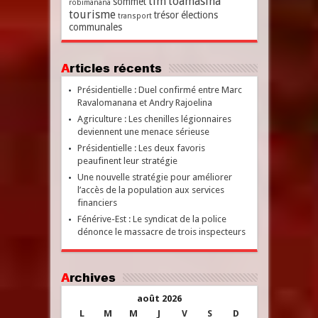
tim
toamasina
sommet
robimanana
tourisme
trésor
élections
transport
communales
Articles récents
Présidentielle : Duel confirmé entre Marc
Ravalomanana et Andry Rajoelina
Agriculture : Les chenilles légionnaires
deviennent une menace sérieuse
Présidentielle : Les deux favoris
peaufinent leur stratégie
Une nouvelle stratégie pour améliorer
l’accès de la population aux services
financiers
Fénérive-Est : Le syndicat de la police
dénonce le massacre de trois inspecteurs
Archives
août 2026
L
M
M
J
V
S
D