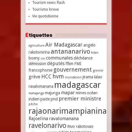
Tourism news flash
Tourismo breve
Vie quotidienne
Étiquettes
Air Madagascar
angelo
agriculture
antananarivo
rakotonirina
bilan
communales
boeny
déchéance
coi
députés
démission
ffkm
FMI
gouvernement
francophonie
grenier
hvm
HCC
grève
jirama
lalao
inondation
madagascar
ravalomanana
mapar
majunga
mines
océan
mahajanga
premier ministre
indien
pacte
pnd
pêche
rajaonarimampianina
Rajoelina
ravalomanana
ravelonarivo
Rivo rakotovao