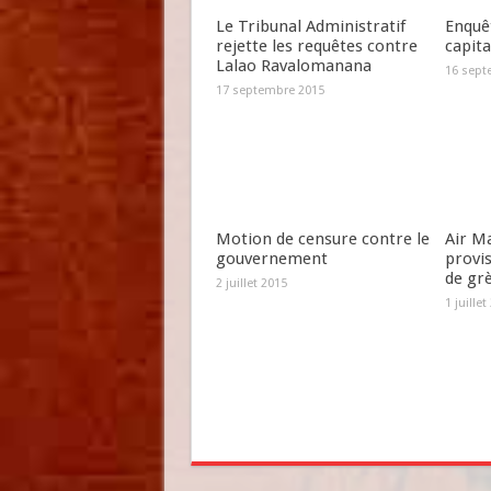
Le Tribunal Administratif
Enquêt
rejette les requêtes contre
capit
Lalao Ravalomanana
16 sept
17 septembre 2015
Motion de censure contre le
Air Ma
gouvernement
provi
de gr
2 juillet 2015
1 juillet