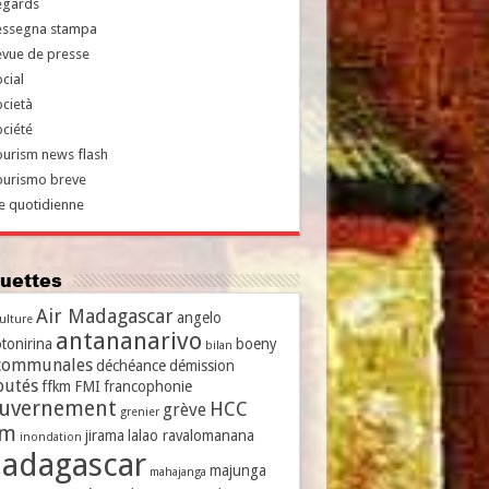
egards
essegna stampa
evue de presse
cial
cietà
ciété
urism news flash
ourismo breve
e quotidienne
iquettes
Air Madagascar
angelo
culture
antananarivo
tonirina
boeny
bilan
communales
déchéance
démission
putés
ffkm
FMI
francophonie
uvernement
HCC
grève
grenier
vm
jirama
lalao ravalomanana
inondation
adagascar
majunga
mahajanga