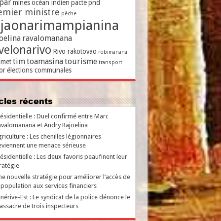
par
mines
océan indien
pacte
pnd
emier ministre
pêche
ajaonarimampianina
oelina
ravalomanana
velonarivo
Rivo rakotovao
robimanana
tim
toamasina
tourisme
met
transport
or
élections communales
ticles récents
ésidentielle : Duel confirmé entre Marc
valomanana et Andry Rajoelina
riculture : Les chenilles légionnaires
viennent une menace sérieuse
ésidentielle : Les deux favoris peaufinent leur
ratégie
e nouvelle stratégie pour améliorer l’accès de
 population aux services financiers
nérive-Est : Le syndicat de la police dénonce le
ssacre de trois inspecteurs