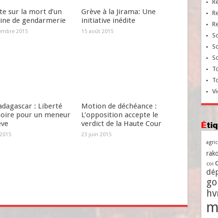
R
e sur la mort d’un
Grève à la Jirama: Une
R
aine de gendarmerie
initiative inédite
R
embre 2015
15 août 2015
So
So
So
To
T
Vi
dagascar : Liberté
Motion de déchéance :
soire pour un meneur
L’opposition accepte le
ève
verdict de la Haute Cour
Ét
 2015
23 juin 2015
agri
rako
coi
dé
go
h
m