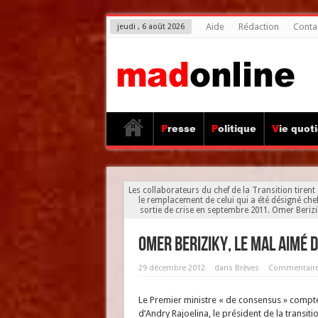
Aide
Rédaction
Conta
jeudi , 6 août 2026
Presse
Politique
Vie quot
Les collaborateurs du chef de la Transition tirent
le remplacement de celui qui a été désigné chef
sortie de crise en septembre 2011. Omer Beriziky
Omer Beriziky, le mal aimé d
29 décembre 2012
dans
Brèves
Commentaire
Le Premier ministre « de consensus » compte
d’Andry Rajoelina, le président de la transitio