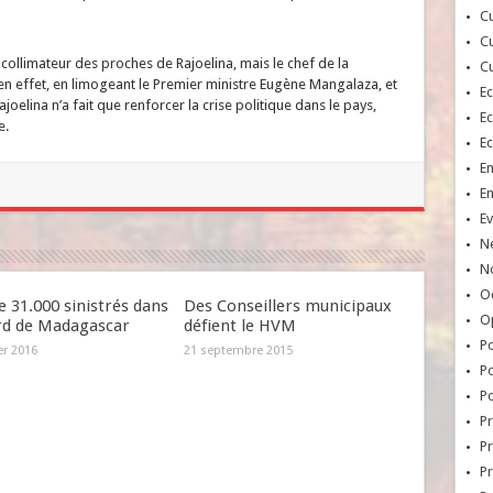
Cu
Cu
ollimateur des proches de Rajoelina, mais le chef de la
Cu
, en effet, en limogeant le Premier ministre Eugène Mangalaza, et
E
oelina n’a fait que renforcer la crise politique dans le pays,
E
e.
E
E
E
Ev
N
No
Oc
e 31.000 sinistrés dans
Des Conseillers municipaux
O
rd de Madagascar
défient le HVM
Po
er 2016
21 septembre 2015
Po
Po
Pr
Pr
P