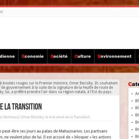
ct
idienne
Economie
Société
Culture
Environnement
Ca
 à boulets rouges sur le Premier ministre, Omer Beriziky. Ils souhaitent
 de gouvernement à la suite de la signature de la Feuille de route de
, lui, a préféré prendre l'air dans sa région natale, à l'Est du pays.
A
Bl
e la Transition
Bl
Bl
s fermés
sur Omer Beriziky, le mal aimé de la Transition
B
B
 peut-être ses jours au palais de Mahazoarivo. Les partisans
Br
n, ne veulent plus de lui. Il est accusé de « bloquer » les actions