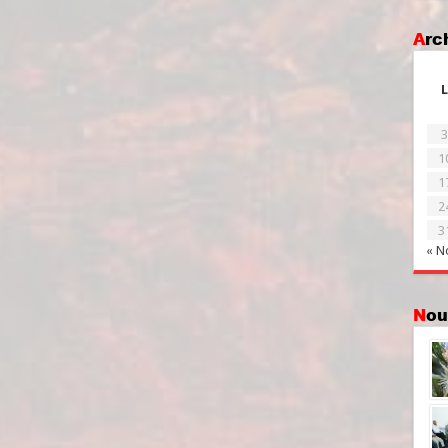
Ar
L
3
1
1
2
3
« N
No