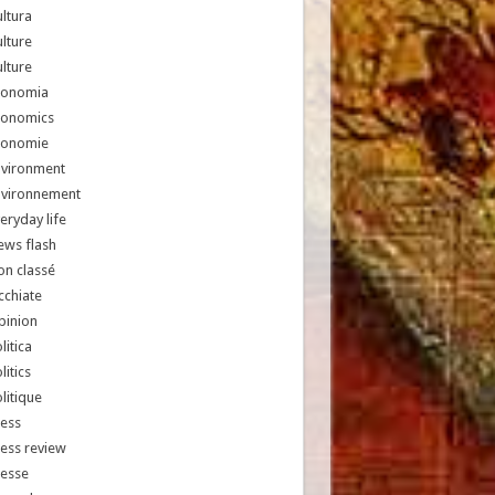
ltura
lture
lture
conomia
conomics
conomie
nvironment
nvironnement
eryday life
ews flash
n classé
chiate
pinion
litica
litics
litique
ess
ess review
resse