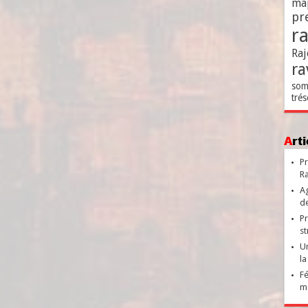
ma
pr
r
Raj
ra
som
trés
Ar
Pr
Ra
Ag
de
Pr
st
Un
la
Fé
ma