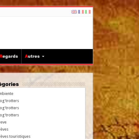
Regards
Autres
tégories
mbiente
og'trotters
og'trotters
og'trotters
reve
rèves
èves touristiques