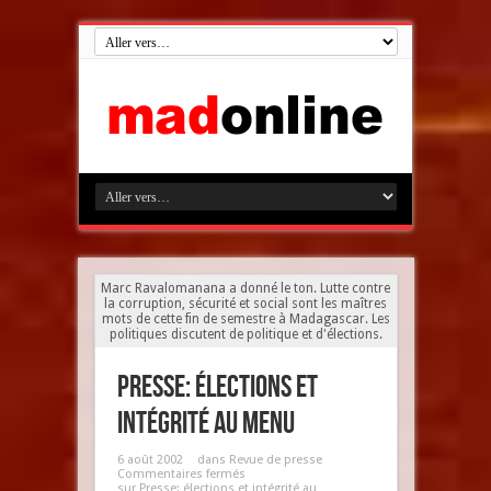
Marc Ravalomanana a donné le ton. Lutte contre
la corruption, sécurité et social sont les maîtres
mots de cette fin de semestre à Madagascar. Les
politiques discutent de politique et d'élections.
Presse: élections et
intégrité au menu
6 août 2002
dans
Revue de presse
Commentaires fermés
sur Presse: élections et intégrité au