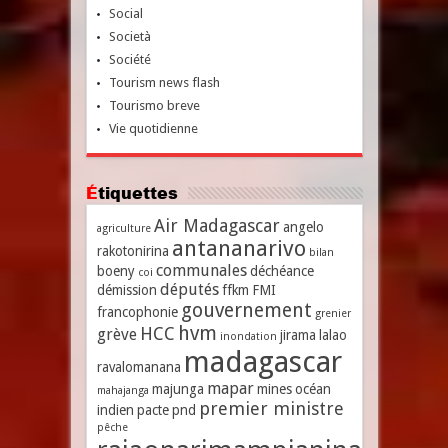
Social
Società
Société
Tourism news flash
Tourismo breve
Vie quotidienne
Étiquettes
Air Madagascar
angelo
agriculture
antananarivo
rakotonirina
bilan
communales
boeny
déchéance
coi
députés
démission
ffkm
FMI
gouvernement
francophonie
grenier
hvm
HCC
grève
jirama
lalao
inondation
madagascar
ravalomanana
mapar
majunga
mines
océan
mahajanga
premier ministre
indien
pacte
pnd
pêche