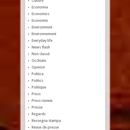
Culture
Economia
Economics
Economie
Environment
Environnement
Everyday life
News flash
Non classé
Occhiate
Opinion
Politica
Politics
Politique
Press
Press review
Presse
Regards
Ressegna stampa
Revue de presse