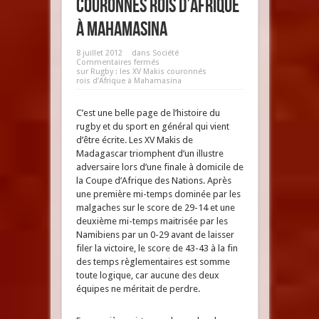
couronnés rois d’Afrique
à Mahamasina
8 juillet 2012
dans
Société
Commentaires fermés
sur Rugby : les XV Makis couronnés
rois d’Afrique à Mahamasina
C’est une belle page de l’histoire du
rugby et du sport en général qui vient
d’être écrite. Les XV Makis de
Madagascar triomphent d’un illustre
adversaire lors d’une finale à domicile de
la Coupe d’Afrique des Nations. Après
une première mi-temps dominée par les
malgaches sur le score de 29-14 et une
deuxième mi-temps maitrisée par les
Namibiens par un 0-29 avant de laisser
filer la victoire, le score de 43-43 à la fin
des temps règlementaires est somme
toute logique, car aucune des deux
équipes ne méritait de perdre.