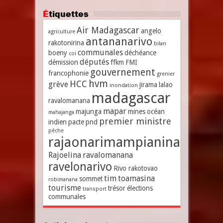
Étiquettes
Air Madagascar
angelo
agriculture
antananarivo
rakotonirina
bilan
communales
boeny
déchéance
coi
députés
démission
ffkm
FMI
gouvernement
francophonie
grenier
hvm
HCC
grève
jirama
lalao
inondation
madagascar
ravalomanana
mapar
majunga
mines
océan
mahajanga
premier ministre
indien
pacte
pnd
pêche
rajaonarimampianina
Rajoelina
ravalomanana
ravelonarivo
Rivo rakotovao
tim
toamasina
sommet
robimanana
tourisme
trésor
élections
transport
communales