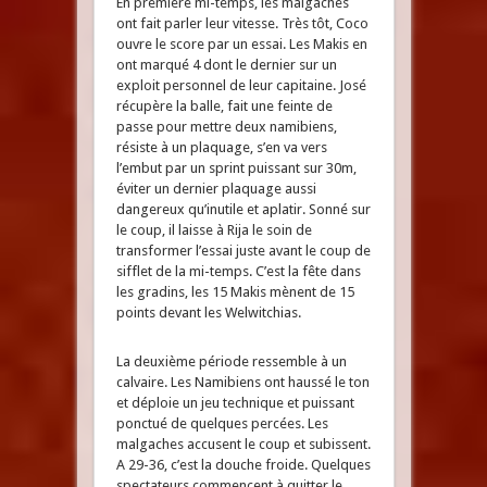
En première mi-temps, les malgaches
ont fait parler leur vitesse. Très tôt, Coco
ouvre le score par un essai. Les Makis en
ont marqué 4 dont le dernier sur un
exploit personnel de leur capitaine. José
récupère la balle, fait une feinte de
passe pour mettre deux namibiens,
résiste à un plaquage, s’en va vers
l’embut par un sprint puissant sur 30m,
éviter un dernier plaquage aussi
dangereux qu’inutile et aplatir. Sonné sur
le coup, il laisse à Rija le soin de
transformer l’essai juste avant le coup de
sifflet de la mi-temps. C’est la fête dans
les gradins, les 15 Makis mènent de 15
points devant les Welwitchias.
La deuxième période ressemble à un
calvaire. Les Namibiens ont haussé le ton
et déploie un jeu technique et puissant
ponctué de quelques percées. Les
malgaches accusent le coup et subissent.
A 29-36, c’est la douche froide. Quelques
spectateurs commencent à quitter le