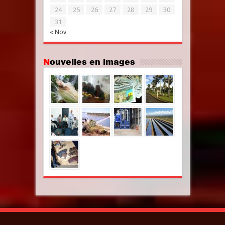
24
25
26
27
28
29
30
31
« Nov
Nouvelles en images