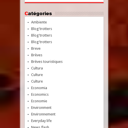
Catégories
Ambiente
Blog'trotters
Blog'trotters
Blog'trotters
Breve
Brèves
Brèves touristiques
Cultura
Culture
Culture
Economia
Economics
Economie
Environment
Environnement
Everyday life
News flash