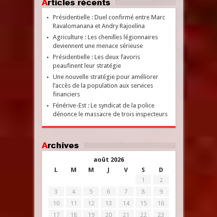
Articles récents
Présidentielle : Duel confirmé entre Marc
Ravalomanana et Andry Rajoelina
Agriculture : Les chenilles légionnaires
deviennent une menace sérieuse
Présidentielle : Les deux favoris
peaufinent leur stratégie
Une nouvelle stratégie pour améliorer
l’accès de la population aux services
financiers
Fénérive-Est : Le syndicat de la police
dénonce le massacre de trois inspecteurs
Archives
août 2026
L
M
M
J
V
S
D
1
2
3
4
5
6
7
8
9
10
11
12
13
14
15
16
17
18
19
20
21
22
23