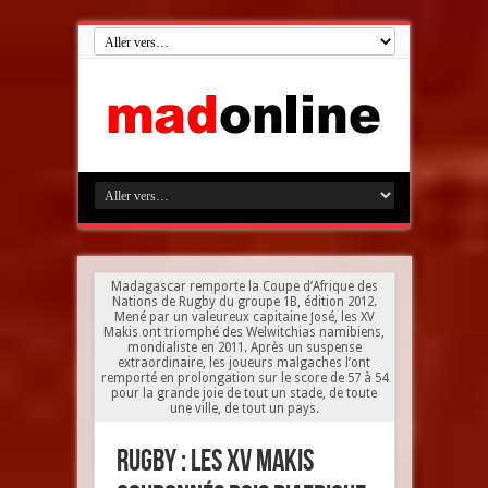
Madagascar remporte la Coupe d’Afrique des
Nations de Rugby du groupe 1B, édition 2012.
Mené par un valeureux capitaine José, les XV
Makis ont triomphé des Welwitchias namibiens,
mondialiste en 2011. Après un suspense
extraordinaire, les joueurs malgaches l’ont
remporté en prolongation sur le score de 57 à 54
pour la grande joie de tout un stade, de toute
une ville, de tout un pays.
Rugby : les XV Makis