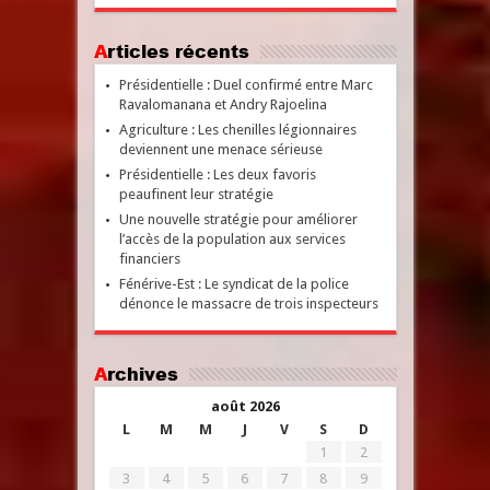
Articles récents
Présidentielle : Duel confirmé entre Marc
Ravalomanana et Andry Rajoelina
Agriculture : Les chenilles légionnaires
deviennent une menace sérieuse
Présidentielle : Les deux favoris
peaufinent leur stratégie
Une nouvelle stratégie pour améliorer
l’accès de la population aux services
financiers
Fénérive-Est : Le syndicat de la police
dénonce le massacre de trois inspecteurs
Archives
août 2026
L
M
M
J
V
S
D
1
2
3
4
5
6
7
8
9