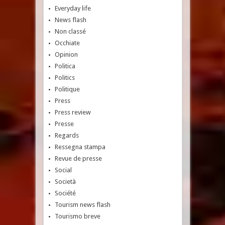
Everyday life
News flash
Non classé
Occhiate
Opinion
Politica
Politics
Politique
Press
Press review
Presse
Regards
Ressegna stampa
Revue de presse
Social
Società
Société
Tourism news flash
Tourismo breve