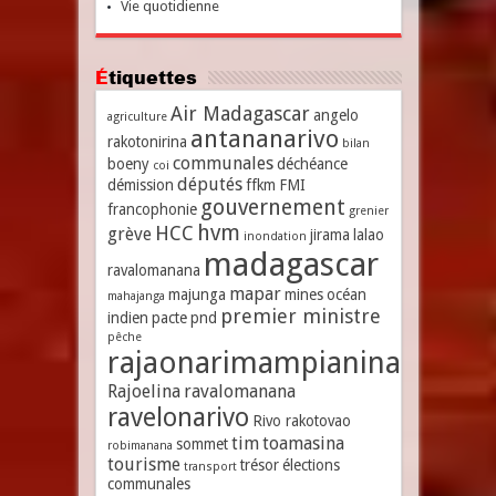
Vie quotidienne
Étiquettes
Air Madagascar
angelo
agriculture
antananarivo
rakotonirina
bilan
communales
boeny
déchéance
coi
députés
démission
ffkm
FMI
gouvernement
francophonie
grenier
hvm
HCC
grève
jirama
lalao
inondation
madagascar
ravalomanana
mapar
majunga
mines
océan
mahajanga
premier ministre
indien
pacte
pnd
pêche
rajaonarimampianina
Rajoelina
ravalomanana
ravelonarivo
Rivo rakotovao
tim
toamasina
sommet
robimanana
tourisme
trésor
élections
transport
communales