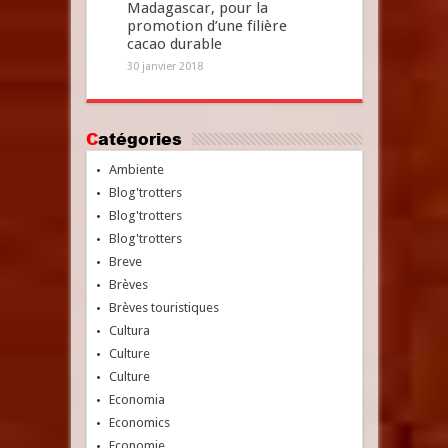
Madagascar, pour la
promotion d’une filière
cacao durable
30 janvier 2018
Catégories
Ambiente
Blog'trotters
Blog'trotters
Blog'trotters
Breve
Brèves
Brèves touristiques
Cultura
Culture
Culture
Economia
Economics
Economie