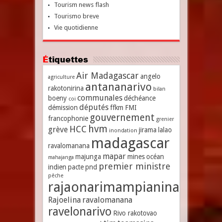
Tourism news flash
Tourismo breve
Vie quotidienne
Étiquettes
Air Madagascar
angelo
agriculture
antananarivo
rakotonirina
bilan
communales
boeny
déchéance
coi
députés
démission
ffkm
FMI
gouvernement
francophonie
grenier
hvm
HCC
grève
jirama
lalao
inondation
madagascar
ravalomanana
mapar
majunga
mines
océan
mahajanga
premier ministre
indien
pacte
pnd
pêche
rajaonarimampianina
Rajoelina
ravalomanana
ravelonarivo
Rivo rakotovao