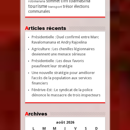
tim
toamasina
sommet
robimanana
tourisme
trésor
élections
transport
communales
Articles récents
Présidentielle : Duel confirmé entre Marc
Ravalomanana et Andry Rajoelina
Agriculture : Les chenilles légionnaires
deviennent une menace sérieuse
Présidentielle : Les deux favoris
peaufinent leur stratégie
Une nouvelle stratégie pour améliorer
l’accès de la population aux services
financiers
Fénérive-Est : Le syndicat de la police
dénonce le massacre de trois inspecteurs
Archives
août 2026
L
M
M
J
V
S
D