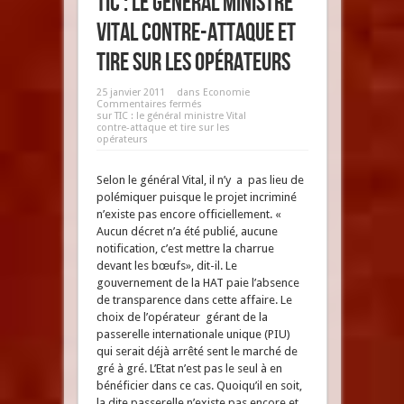
TIC : le général ministre
Vital contre-attaque et
tire sur les opérateurs
25 janvier 2011
dans
Economie
Commentaires fermés
sur TIC : le général ministre Vital
contre-attaque et tire sur les
opérateurs
Selon le général Vital, il n’y a pas lieu de
polémiquer puisque le projet incriminé
n’existe pas encore officiellement. «
Aucun décret n’a été publié, aucune
notification, c’est mettre la charrue
devant les bœufs», dit-il. Le
gouvernement de la HAT paie l’absence
de transparence dans cette affaire. Le
choix de l’opérateur gérant de la
passerelle internationale unique (PIU)
qui serait déjà arrêté sent le marché de
gré à gré. L’Etat n’est pas le seul à en
bénéficier dans ce cas. Quoiqu’il en soit,
la dite passerelle n’existe pas encore et