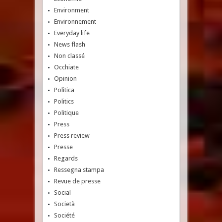
Environment
Environnement
Everyday life
News flash
Non classé
Occhiate
Opinion
Politica
Politics
Politique
Press
Press review
Presse
Regards
Ressegna stampa
Revue de presse
Social
Società
Société