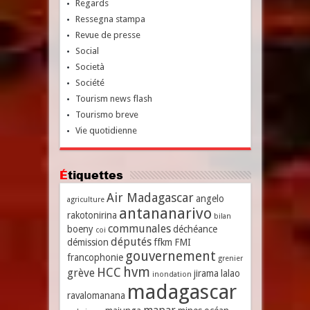
Regards
Ressegna stampa
Revue de presse
Social
Società
Société
Tourism news flash
Tourismo breve
Vie quotidienne
Étiquettes
Air Madagascar
angelo
agriculture
antananarivo
rakotonirina
bilan
communales
boeny
déchéance
coi
députés
démission
ffkm
FMI
gouvernement
francophonie
grenier
hvm
HCC
grève
jirama
lalao
inondation
madagascar
ravalomanana