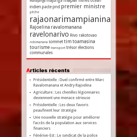
mapar
majunga
mines
océan
mahajanga
premier ministre
indien
pacte
pnd
pêche
rajaonarimampianina
Rajoelina
ravalomanana
ravelonarivo
Rivo rakotovao
tim
toamasina
sommet
robimanana
tourisme
trésor
élections
transport
communales
Articles récents
Présidentielle : Duel confirmé entre Marc
Ravalomanana et Andry Rajoelina
Agriculture : Les chenilles légionnaires
deviennent une menace sérieuse
Présidentielle : Les deux favoris
peaufinent leur stratégie
Une nouvelle stratégie pour améliorer
l’accès de la population aux services
financiers
Fénérive-Est : Le syndicat de la police