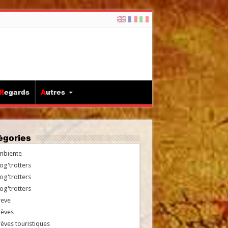
Regards
Autres
tégories
mbiente
og'trotters
og'trotters
og'trotters
reve
rèves
èves touristiques