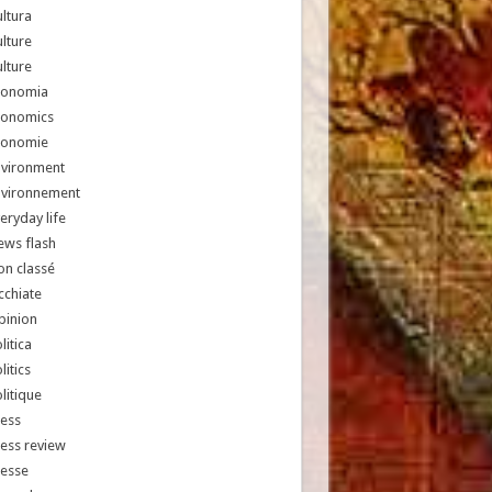
ltura
lture
lture
conomia
conomics
conomie
nvironment
nvironnement
eryday life
ews flash
n classé
chiate
pinion
litica
litics
litique
ess
ess review
resse