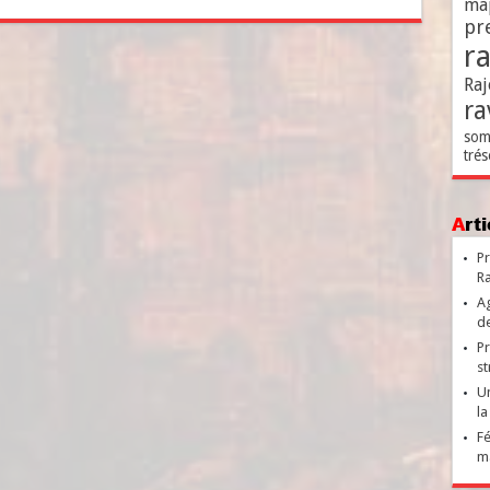
ma
pr
r
Raj
ra
som
trés
Ar
Pr
Ra
Ag
de
Pr
st
Un
la
Fé
ma