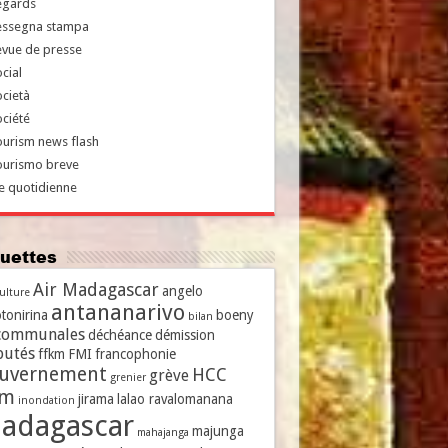
egards
essegna stampa
evue de presse
cial
cietà
ciété
urism news flash
ourismo breve
e quotidienne
iquettes
Air Madagascar
angelo
culture
antananarivo
tonirina
boeny
bilan
communales
déchéance
démission
putés
ffkm
FMI
francophonie
uvernement
HCC
grève
grenier
vm
jirama
lalao ravalomanana
inondation
adagascar
majunga
mahajanga