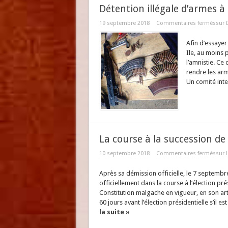
Détention illégale d’armes à
19 septembre 2018
Commentaires fermés
sur 
Afin d’essayer 
Ile, au moins 
l’amnistie. Ce
rendre les arm
Un comité inter
La course à la succession 
10 septembre 2018
Commentaires fermés
sur 
Après sa démission officielle, le 7 septemb
officiellement dans la course à l’élection p
Constitution malgache en vigueur, en son art
60 jours avant l’élection présidentielle s’il e
la suite »