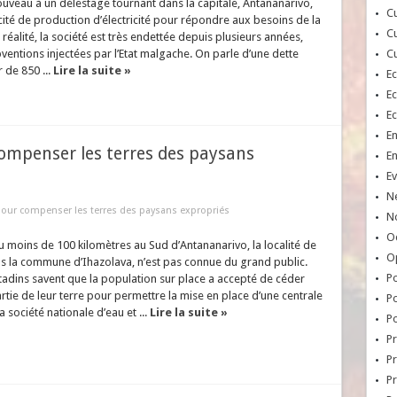
veau à un délestage tournant dans la capitale, Antananarivo,
Cu
ité de production d’électricité pour répondre aux besoins de la
Cu
 réalité, la société est très endettée depuis plusieurs années,
ventions injectées par l’Etat malgache. On parle d’une dette
Cu
 de 850 ...
Lire la suite »
E
E
E
E
compenser les terres des paysans
E
Ev
N
 pour compenser les terres des paysans expropriés
No
Oc
u moins de 100 kilomètres au Sud d’Antananarivo, la localité de
O
s la commune d’Ihazolava, n’est pas connue du grand public.
Po
tadins savent que la population sur place a accepté de céder
tie de leur terre pour permettre la mise en place d’une centrale
Po
a société nationale d’eau et ...
Lire la suite »
Po
Pr
Pr
P