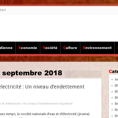
tact
idienne
Economie
Société
Culture
Environnement
:
septembre 2018
Ca
A
Bl
électricité : Un niveau d’endettement
Bl
Bl
B
u et d’électricité : Un niveau d’endettement inquiétant
B
s temps, la société nationale d’eau et d’électricité (Jirama)
Br