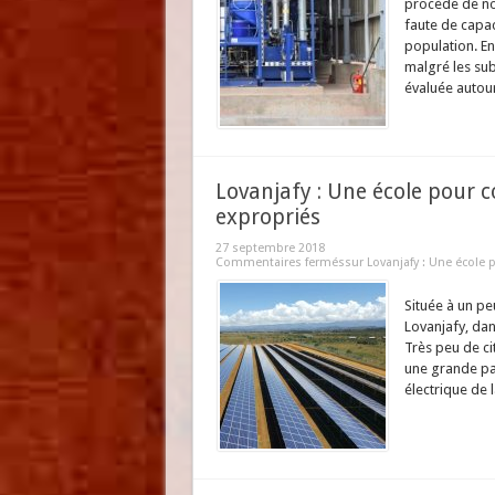
procède de nou
faute de capac
population. En
malgré les sub
évaluée autour
Lovanjafy : Une école pour 
expropriés
27 septembre 2018
Commentaires fermés
sur Lovanjafy : Une école
Située à un pe
Lovanjafy, dan
Très peu de ci
une grande par
électrique de l