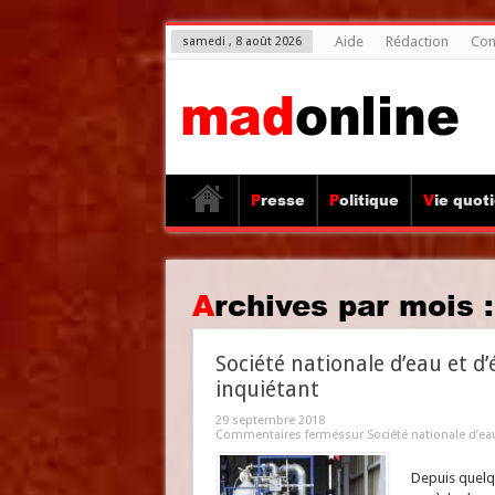
Aide
Rédaction
Con
samedi , 8 août 2026
Presse
Politique
Vie quot
Archives par mois 
Société nationale d’eau et d’
inquiétant
29 septembre 2018
Commentaires fermés
sur Société nationale d’ea
Depuis quelque