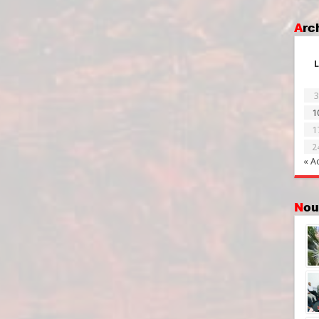
Ar
L
3
1
1
2
« A
No