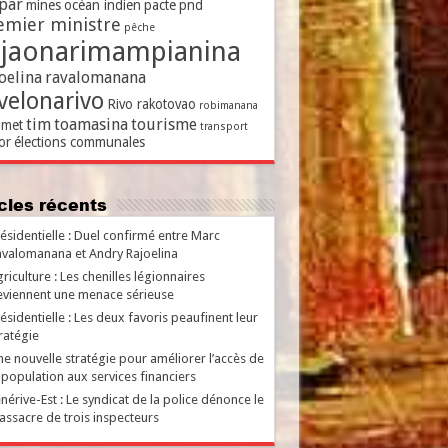
par
mines
océan indien
pacte
pnd
emier ministre
pêche
ajaonarimampianina
oelina
ravalomanana
velonarivo
Rivo rakotovao
robimanana
tim
toamasina
tourisme
met
transport
or
élections communales
ticles récents
ésidentielle : Duel confirmé entre Marc
valomanana et Andry Rajoelina
riculture : Les chenilles légionnaires
viennent une menace sérieuse
ésidentielle : Les deux favoris peaufinent leur
ratégie
e nouvelle stratégie pour améliorer l’accès de
 population aux services financiers
nérive-Est : Le syndicat de la police dénonce le
ssacre de trois inspecteurs