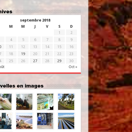
chives
septembre 2018
M
M
J
V
S
D
1
2
4
5
6
7
8
9
0
11
12
13
14
15
16
7
18
19
20
21
22
23
4
25
26
27
28
29
30
oût
Oct »
uvelles en images