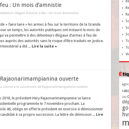
R
 feu : Un mois d’amnistie
R
Détention illégale d’armes à feu : Un mois d’amnistie
R
So
de « faire taire » les armes à feu sur le territoire de la Grande
So
pour un temps, les autorités publiques ont instauré le mois de
So
 qui va permettre à des détenteurs illégaux d’armes à feu de
es auprès des autorités sans le risque d’être traduits en Justice.
To
ministériel a été ...
Lire la suite »
T
Vi
Ét
de Rajaonarimampianina ouverte
agri
La course à la succession de Rajaonarimampianina ouverte
rako
coi
re 2018, le président Hery Rajaonarimampianina se lance
dé
résidentielle programmée le 7 novembre prochain. La
go
icle 46, oblige en effet le président en exercice à démissionner
h
st candidat à sa propre succession. La lettre de démission ...
Lire
m