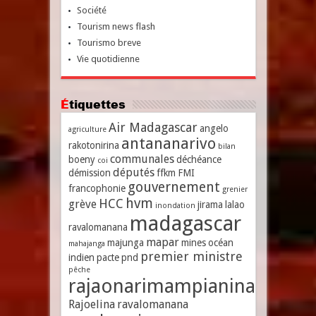
Société
Tourism news flash
Tourismo breve
Vie quotidienne
Étiquettes
Air Madagascar
angelo
agriculture
antananarivo
rakotonirina
bilan
communales
boeny
déchéance
coi
députés
démission
ffkm
FMI
gouvernement
francophonie
grenier
hvm
HCC
grève
jirama
lalao
inondation
madagascar
ravalomanana
mapar
majunga
mines
océan
mahajanga
premier ministre
indien
pacte
pnd
pêche
rajaonarimampianina
Rajoelina
ravalomanana