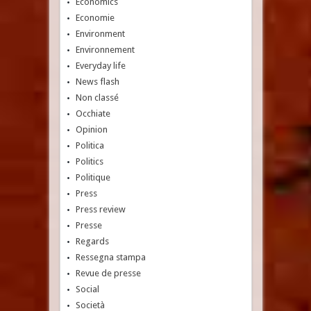
Economics
Economie
Environment
Environnement
Everyday life
News flash
Non classé
Occhiate
Opinion
Politica
Politics
Politique
Press
Press review
Presse
Regards
Ressegna stampa
Revue de presse
Social
Società