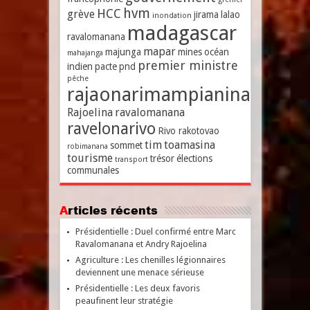
hvm
HCC
grève
jirama
lalao
inondation
madagascar
ravalomanana
mapar
majunga
mines
océan
mahajanga
premier ministre
indien
pacte
pnd
pêche
rajaonarimampianina
Rajoelina
ravalomanana
ravelonarivo
Rivo rakotovao
tim
toamasina
sommet
robimanana
tourisme
trésor
élections
transport
communales
Articles récents
Présidentielle : Duel confirmé entre Marc
Ravalomanana et Andry Rajoelina
Agriculture : Les chenilles légionnaires
deviennent une menace sérieuse
Présidentielle : Les deux favoris
peaufinent leur stratégie