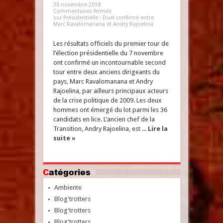
30 novembre 2018
Commentaires fermés
sur Présidentielle : Duel confirmé entre
Marc Ravalomanana et Andry Rajoelina
Les résultats officiels du premier tour de
l’élection présidentielle du 7 novembre
ont confirmé un incontournable second
tour entre deux anciens dirigeants du
pays, Marc Ravalomanana et Andry
Rajoelina, par ailleurs principaux acteurs
de la crise politique de 2009. Les deux
hommes ont émergé du lot parmi les 36
candidats en lice. L’ancien chef de la
Transition, Andry Rajoelina, est ...
Lire la
suite »
Catégories
Ambiente
Blog'trotters
Blog'trotters
Blog'trotters