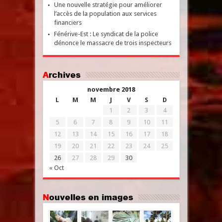
Une nouvelle stratégie pour améliorer
l’accès de la population aux services
financiers
Fénérive-Est : Le syndicat de la police
dénonce le massacre de trois inspecteurs
Archives
novembre 2018
L
M
M
J
V
S
D
1
2
3
4
5
6
7
8
9
10
11
12
13
14
15
16
17
18
19
20
21
22
23
24
25
26
27
28
29
30
« Oct
Nouvelles en images