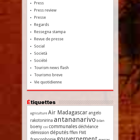
Press
Press review
Presse
Regards
Ressegna stampa
Revue de presse
Social
Società
Société
Tourism news flash
Tourismo breve
Vie quotidienne
Étiquettes
Air Madagascar
angelo
agriculture
antananarivo
rakotonirina
bilan
communales
boeny
déchéance
coi
députés
démission
ffkm
FMI
gouvernement
francophonie
grenier