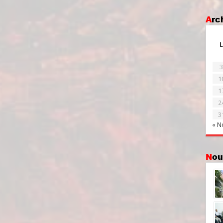
Ar
L
3
1
1
2
3
« N
No