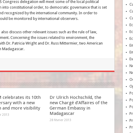
.S Congress delegation will meet some of the local political
Cu
rn into constitutional order, to democratic governance that is set
Cu
nd recognized by the international community. In order to
Cu
hould be monitored by international observers.
E
E
 also discuss other relevant issues such as the rule of law,
ment. Concerning the issues related to environment, the
E
th Dr. Patricia Wright and Dr. Russ Mittermier, two American
E
in Madagascar.
E
Ev
N
No
Oc
O
Po
celebrates its 10th
Dr Ulrich Hochschild, the
Po
ersary with a new
new Chargé d’Affaires of the
Po
 and more visibility
German Embassy in
Madagascar
Pr
er 2013
28 février 2013
Pr
P