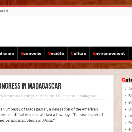
ntact
idienne
Economie
Société
Culture
Environnement
Ca
Congress in Madagascar
A
Bl
s fermés
sur A delegation from the U.S Congress in Madagascar
Bl
can Embassy of Madagascar, a delegation of the American
Bl
m an official visit that will last a few days. The visit is part of
B
ocratic Institutions in Africa.”
B
Br