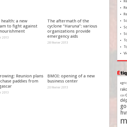
R
R
R
 health: a new
The aftermath of the
So
am to fight against
cyclone “Haruna”: various
So
nourishment
organizations provide
So
emergency aids
er 2013
To
28 février 2013
T
Vi
Ét
growing: Reunion plans
BMOI: opening of a new
rchase paddies from
business center
agri
ascar
20 février 2013
rako
er 2013
coi
dé
go
h
m