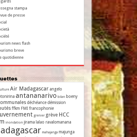
egards
essegna stampa
evue de presse
cial
cietà
ciété
urism news flash
ourismo breve
e quotidienne
iquettes
Air Madagascar
angelo
culture
antananarivo
tonirina
boeny
bilan
communales
déchéance
démission
putés
ffkm
FMI
francophonie
uvernement
HCC
grève
grenier
vm
jirama
lalao ravalomanana
inondation
adagascar
majunga
mahajanga