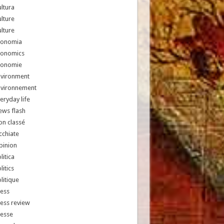
ltura
lture
lture
conomia
conomics
conomie
nvironment
nvironnement
eryday life
ews flash
n classé
chiate
pinion
litica
litics
litique
ess
ess review
resse