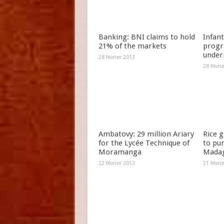
Banking: BNI claims to hold
Infant
21% of the markets
progr
under
28 février 2013
28 févri
Ambatovy: 29 million Ariary
Rice 
for the Lycée Technique of
to pu
Moramanga
Madag
22 février 2013
21 févri