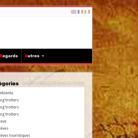
Regards
Autres
tégories
mbiente
og'trotters
og'trotters
og'trotters
reve
rèves
èves touristiques