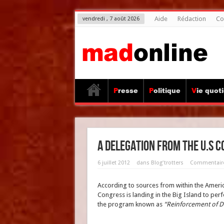
Aide
Rédaction
Co
vendredi , 7 août 2026
Presse
Politique
Vie quot
A delegation from the U.S 
6 juillet 2012
dans
Blog'trotters
Commentaire
According to sources from within the Ameri
Congress is landing in the Big Island to perfor
the program known as
“Reinforcement of Dem