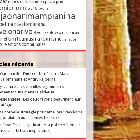
par
mines
océan indien
pacte
pnd
emier ministre
pêche
ajaonarimampianina
oelina
ravalomanana
velonarivo
Rivo rakotovao
robimanana
tim
toamasina
tourisme
met
transport
or
élections communales
ticles récents
ésidentielle : Duel confirmé entre Marc
valomanana et Andry Rajoelina
riculture : Les chenilles légionnaires
viennent une menace sérieuse
ésidentielle : Les deux favoris peaufinent leur
ratégie
e nouvelle stratégie pour améliorer l’accès de
 population aux services financiers
nérive-Est : Le syndicat de la police dénonce le
ssacre de trois inspecteurs