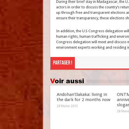
During their brief stay in Madagascar, the U
actors in order to discuss the country’s retu
up through free and transparent elections a
ensure their transparency, these elections s
In addition, the U.S Congress delegation will
human rights, human trafficking and environ
Congress delegation will meet and discuss wi
environment experts working and residing 
Partager !
Voir aussi
Andohan’Ilakaka: living in
ONTM 
the dark for 2 months now
anniv
slogan
28 février 2013
28 févri