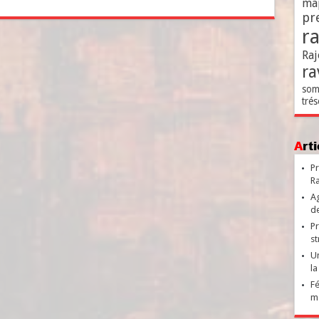
ma
pr
r
Raj
ra
som
trés
Ar
Pr
Ra
Ag
de
Pr
st
Un
la
Fé
ma