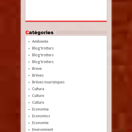
Catégories
Ambiente
Blog'trotters
Blog'trotters
Blog'trotters
Breve
Brèves
Brèves touristiques
Cultura
Culture
Culture
Economia
Economics
Economie
Environment