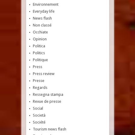
Environnement
Everyday life
News flash
Non classé
Occhiate
Opinion
Politica
Politics
Politique
Press
Press review
Presse
Regards
Ressegna stampa
Revue de presse
Social
Società
Société
Tourism news flash