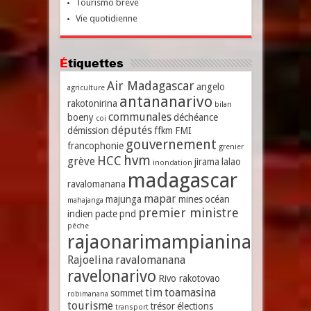
Tourismo breve
Vie quotidienne
Étiquettes
Air Madagascar
angelo
agriculture
antananarivo
rakotonirina
bilan
communales
boeny
déchéance
coi
députés
démission
ffkm
FMI
gouvernement
francophonie
grenier
hvm
HCC
grève
jirama
lalao
inondation
madagascar
ravalomanana
mapar
majunga
mines
océan
mahajanga
premier ministre
indien
pacte
pnd
pêche
rajaonarimampianina
Rajoelina
ravalomanana
ravelonarivo
Rivo rakotovao
tim
toamasina
sommet
robimanana
tourisme
trésor
élections
transport