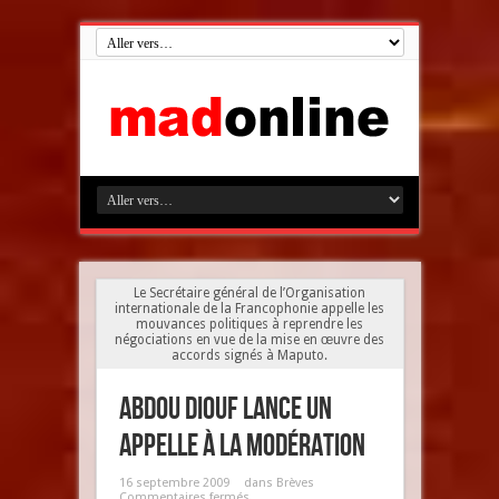
Le Secrétaire général de l’Organisation
internationale de la Francophonie appelle les
mouvances politiques à reprendre les
négociations en vue de la mise en œuvre des
accords signés à Maputo.
Abdou Diouf lance un
appelle à la modération
16 septembre 2009
dans
Brèves
Commentaires fermés