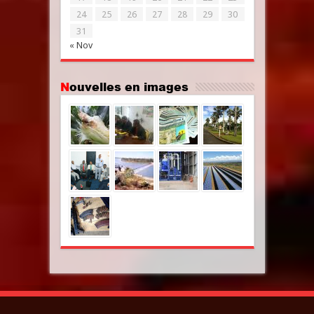
24
25
26
27
28
29
30
31
« Nov
Nouvelles en images