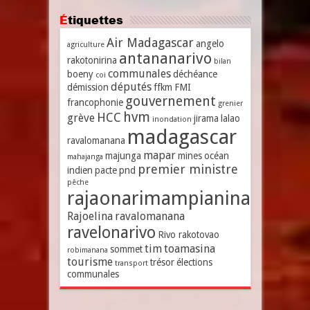
Étiquettes
Air Madagascar
angelo
agriculture
antananarivo
rakotonirina
bilan
communales
boeny
déchéance
coi
députés
démission
ffkm
FMI
gouvernement
francophonie
grenier
hvm
HCC
grève
jirama
lalao
inondation
madagascar
ravalomanana
mapar
majunga
mines
océan
mahajanga
premier ministre
indien
pacte
pnd
pêche
rajaonarimampianina
Rajoelina
ravalomanana
ravelonarivo
Rivo rakotovao
tim
toamasina
sommet
robimanana
tourisme
trésor
élections
transport
communales