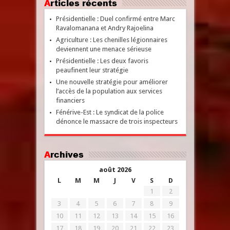
Articles récents
Présidentielle : Duel confirmé entre Marc
Ravalomanana et Andry Rajoelina
Agriculture : Les chenilles légionnaires
deviennent une menace sérieuse
Présidentielle : Les deux favoris
peaufinent leur stratégie
Une nouvelle stratégie pour améliorer
l’accès de la population aux services
financiers
Fénérive-Est : Le syndicat de la police
dénonce le massacre de trois inspecteurs
Archives
août 2026
L
M
M
J
V
S
D
1
2
3
4
5
6
7
8
9
10
11
12
13
14
15
16
17
18
19
20
21
22
23