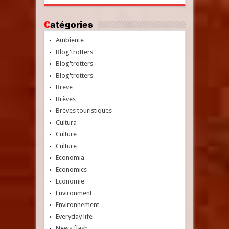
Catégories
Ambiente
Blog'trotters
Blog'trotters
Blog'trotters
Breve
Brèves
Brèves touristiques
Cultura
Culture
Culture
Economia
Economics
Economie
Environment
Environnement
Everyday life
News flash