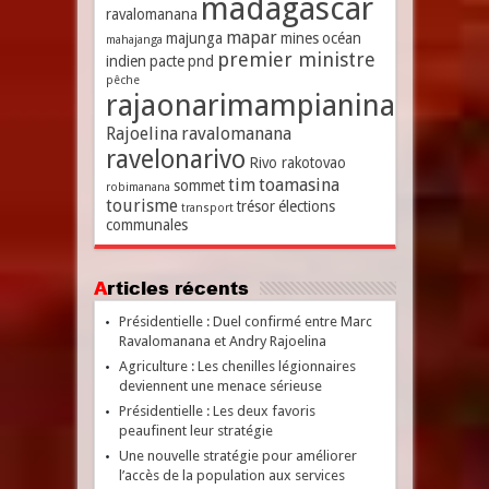
madagascar
ravalomanana
mapar
majunga
mines
océan
mahajanga
premier ministre
indien
pacte
pnd
pêche
rajaonarimampianina
Rajoelina
ravalomanana
ravelonarivo
Rivo rakotovao
tim
toamasina
sommet
robimanana
tourisme
trésor
élections
transport
communales
Articles récents
Présidentielle : Duel confirmé entre Marc
Ravalomanana et Andry Rajoelina
Agriculture : Les chenilles légionnaires
deviennent une menace sérieuse
Présidentielle : Les deux favoris
peaufinent leur stratégie
Une nouvelle stratégie pour améliorer
l’accès de la population aux services