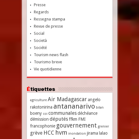
Presse
Regards
Ressegna stampa
Revue de presse
Social
Società
Société
Tourism news flash
Tourismo breve
Vie quotidienne
Étiquettes
Air Madagascar
angelo
agriculture
antananarivo
rakotonirina
bilan
communales
boeny
déchéance
coi
députés
démission
ffkm
FMI
gouvernement
francophonie
grenier
hvm
HCC
grève
jirama
lalao
inondation