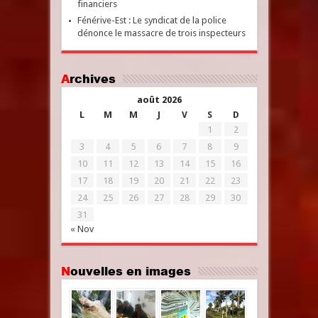
financiers
Fénérive-Est : Le syndicat de la police
dénonce le massacre de trois inspecteurs
Archives
août 2026
L
M
M
J
V
S
D
1
2
3
4
5
6
7
8
9
10
11
12
13
14
15
16
17
18
19
20
21
22
23
24
25
26
27
28
29
30
31
« Nov
Nouvelles en images