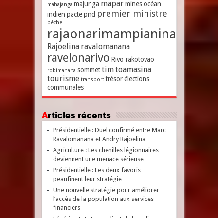
mapar
majunga
mines
océan
mahajanga
premier ministre
indien
pacte
pnd
pêche
rajaonarimampianina
Rajoelina
ravalomanana
ravelonarivo
Rivo rakotovao
tim
toamasina
sommet
robimanana
tourisme
trésor
élections
transport
communales
Articles récents
Présidentielle : Duel confirmé entre Marc
Ravalomanana et Andry Rajoelina
Agriculture : Les chenilles légionnaires
deviennent une menace sérieuse
Présidentielle : Les deux favoris
peaufinent leur stratégie
Une nouvelle stratégie pour améliorer
l’accès de la population aux services
financiers