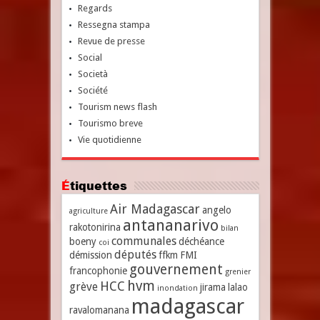
Regards
Ressegna stampa
Revue de presse
Social
Società
Société
Tourism news flash
Tourismo breve
Vie quotidienne
Étiquettes
Air Madagascar
angelo
agriculture
antananarivo
rakotonirina
bilan
communales
boeny
déchéance
coi
députés
démission
ffkm
FMI
gouvernement
francophonie
grenier
hvm
HCC
grève
jirama
lalao
inondation
madagascar
ravalomanana