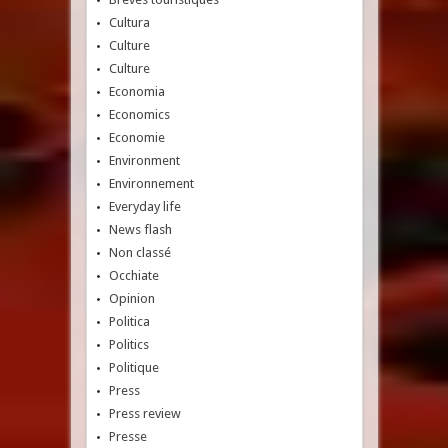
Cultura
Culture
Culture
Economia
Economics
Economie
Environment
Environnement
Everyday life
News flash
Non classé
Occhiate
Opinion
Politica
Politics
Politique
Press
Press review
Presse