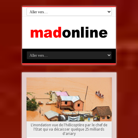
L'inondation vue de l'hélicoptère par le chef de
l'Etat qui va décaisser quelque 25 milliards
d'ariary