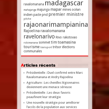
madagascar
ravalomanana
mapar
majunga
mines
océan
mahajanga
premier ministre
indien
pacte
pnd
pêche
rajaonarimampianina
Rajoelina
ravalomanana
ravelonarivo
Rivo rakotovao
tim
toamasina
sommet
robimanana
tourisme
trésor
élections
transport
communales
Articles récents
Présidentielle : Duel confirmé entre Marc
Ravalomanana et Andry Rajoelina
Agriculture : Les chenilles légionnaires
deviennent une menace sérieuse
Présidentielle : Les deux favoris
peaufinent leur stratégie
Une nouvelle stratégie pour améliorer
l’accès de la population aux services