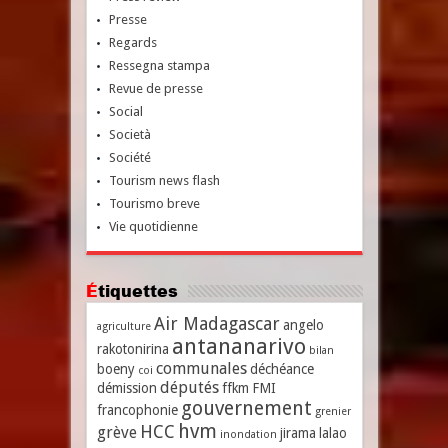
Presse
Regards
Ressegna stampa
Revue de presse
Social
Società
Société
Tourism news flash
Tourismo breve
Vie quotidienne
Étiquettes
Air Madagascar
angelo
agriculture
antananarivo
rakotonirina
bilan
communales
boeny
déchéance
coi
députés
démission
ffkm
FMI
gouvernement
francophonie
grenier
hvm
HCC
grève
jirama
lalao
inondation