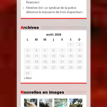
financiers
Fénérive-Est : Le syndicat de la police
dénonce le massacre de trois inspecteurs
Archives
août 2026
L
M
M
J
V
S
D
1
2
3
4
5
6
7
8
9
10
11
12
13
14
15
16
17
18
19
20
21
22
23
24
25
26
27
28
29
30
31
« Nov
Nouvelles en images