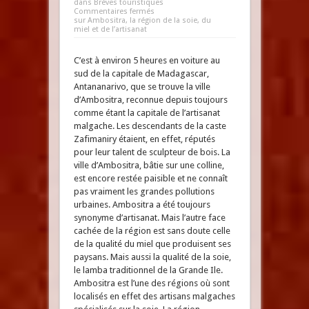
dans
Brèves touristiques
Commentaires fermés
sur Ambositra, la région de la soie, du
miel et de l’artisanat
C’est à environ 5 heures en voiture au
sud de la capitale de Madagascar,
Antananarivo, que se trouve la ville
d’Ambositra, reconnue depuis toujours
comme étant la capitale de l’artisanat
malgache. Les descendants de la caste
Zafimaniry étaient, en effet, réputés
pour leur talent de sculpteur de bois. La
ville d’Ambositra, bâtie sur une colline,
est encore restée paisible et ne connaît
pas vraiment les grandes pollutions
urbaines. Ambositra a été toujours
synonyme d’artisanat. Mais l’autre face
cachée de la région est sans doute celle
de la qualité du miel que produisent ses
paysans. Mais aussi la qualité de la soie,
le lamba traditionnel de la Grande Ile.
Ambositra est l’une des régions où sont
localisés en effet des artisans malgaches