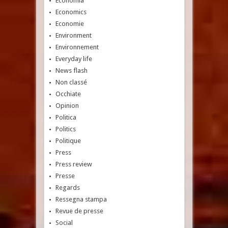
Economia
Economics
Economie
Environment
Environnement
Everyday life
News flash
Non classé
Occhiate
Opinion
Politica
Politics
Politique
Press
Press review
Presse
Regards
Ressegna stampa
Revue de presse
Social