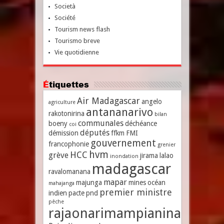
Società
Société
Tourism news flash
Tourismo breve
Vie quotidienne
Étiquettes
Air Madagascar
angelo
agriculture
antananarivo
rakotonirina
bilan
communales
boeny
déchéance
coi
députés
démission
ffkm
FMI
gouvernement
francophonie
grenier
hvm
HCC
grève
jirama
lalao
inondation
madagascar
ravalomanana
mapar
majunga
mines
océan
mahajanga
premier ministre
indien
pacte
pnd
pêche
rajaonarimampianina