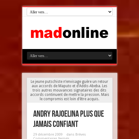
Le jeune putschiste n’envisage guère un retour
aux accords de Maputo et d’Addis-Abeba. Les
trois autres mouvances signataires des dits
accords continuent de mettre la pression. Mais
le compromis est loin d’être acquis.
Andry Rajoelina plus que
jamais confiant
29 décembre 2009
dans
Brèves
Commentaires fermés