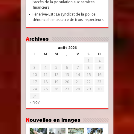
l’accès de la population aux services
financiers
Fénérive-Est : Le syndicat de la police
dénonce le massacre de trois inspecteurs
Archives
août 2026
L
M
M
J
V
S
D
1
2
3
4
5
6
7
8
9
10
11
12
13
14
15
16
17
18
19
20
21
22
23
24
25
26
27
28
29
30
31
« Nov
Nouvelles en images