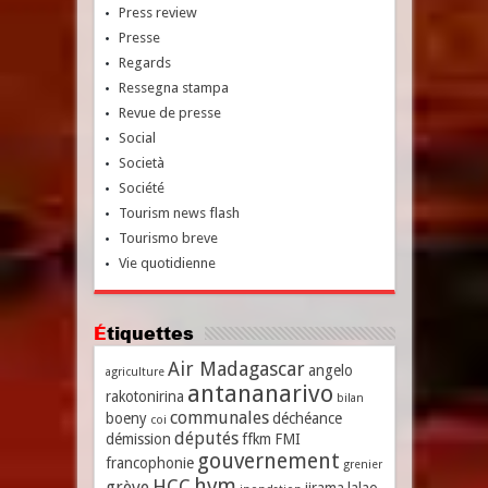
Press review
Presse
Regards
Ressegna stampa
Revue de presse
Social
Società
Société
Tourism news flash
Tourismo breve
Vie quotidienne
Étiquettes
Air Madagascar
angelo
agriculture
antananarivo
rakotonirina
bilan
communales
boeny
déchéance
coi
députés
démission
ffkm
FMI
gouvernement
francophonie
grenier
hvm
HCC
grève