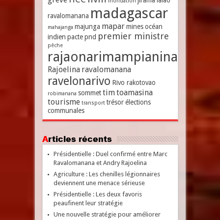
jirama
lalao
inondation
madagascar
ravalomanana
mapar
majunga
mines
océan
mahajanga
premier ministre
indien
pacte
pnd
pêche
rajaonarimampianina
Rajoelina
ravalomanana
ravelonarivo
Rivo rakotovao
tim
toamasina
sommet
robimanana
tourisme
trésor
élections
transport
communales
Articles récents
Présidentielle : Duel confirmé entre Marc
Ravalomanana et Andry Rajoelina
Agriculture : Les chenilles légionnaires
deviennent une menace sérieuse
Présidentielle : Les deux favoris
peaufinent leur stratégie
Une nouvelle stratégie pour améliorer