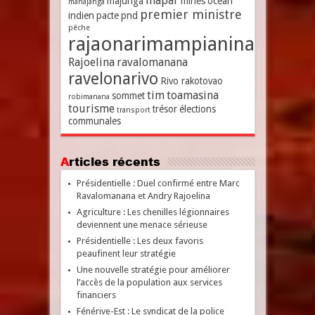
mapar
majunga
mines
océan
mahajanga
premier ministre
indien
pacte
pnd
pêche
rajaonarimampianina
Rajoelina
ravalomanana
ravelonarivo
Rivo rakotovao
tim
toamasina
sommet
robimanana
tourisme
trésor
élections
transport
communales
Articles récents
Présidentielle : Duel confirmé entre Marc
Ravalomanana et Andry Rajoelina
Agriculture : Les chenilles légionnaires
deviennent une menace sérieuse
Présidentielle : Les deux favoris
peaufinent leur stratégie
Une nouvelle stratégie pour améliorer
l’accès de la population aux services
financiers
Fénérive-Est : Le syndicat de la police