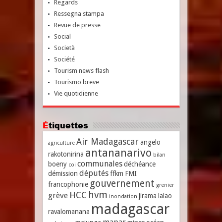
Regards
Ressegna stampa
Revue de presse
Social
Società
Société
Tourism news flash
Tourismo breve
Vie quotidienne
Étiquettes
Air Madagascar
angelo
agriculture
antananarivo
rakotonirina
bilan
communales
boeny
déchéance
coi
députés
démission
ffkm
FMI
gouvernement
francophonie
grenier
hvm
HCC
grève
jirama
lalao
inondation
madagascar
ravalomanana