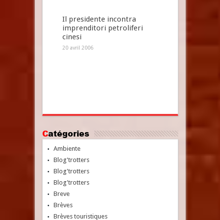
Il presidente incontra
imprenditori petroliferi
cinesi
20 avril 2006
Catégories
Ambiente
Blog'trotters
Blog'trotters
Blog'trotters
Breve
Brèves
Brèves touristiques