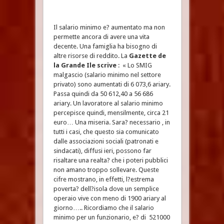
Il salario minimo e? aumentato ma non
permette ancora di avere una vita
decente. Una famiglia ha bisogno di
altre risorse di reddito. La
Gazette de
la Grande Ile
scrive
: « Lo SMIG
malgascio (salario minimo nel settore
privato) sono aumentati di 6 073,6 ariary.
Passa quindi da 50 612,40 a 56 686
ariary. Un lavoratore al salario minimo
percepisce quindi, mensilmente, circa 21
euro… Una miseria. Sara? necessario , in
tutti i casi, che questo sia comunicato
dalle associazioni sociali (patronati e
sindacati), diffusi ieri, possono far
risaltare una realta? che i poteri pubblici
non amano troppo sollevare. Queste
cifre mostrano, in effetti, l?estrema
poverta? dell?isola dove un semplice
operaio vive con meno di 1900 ariary al
giorno….. Ricordiamo che il salario
minimo per un funzionario, e? di 521000