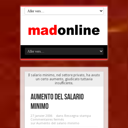
Il salario minimo, nel settore privato, ha avuto
un certo aumento, giudicato tuttavia
insufficente.
Aumento del salario
minimo
27 janvier 2006
dans
Ressegna stampa
Commentaires fermés
sur Aumento del salario minimo