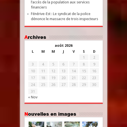
l’accès de la population aux services
financiers
Fénérive-Est : Le syndicat de la police
dénonce le massacre de trois inspecteurs
Archives
août 2026
L
M
M
J
V
S
D
1
2
3
4
5
6
7
8
9
10
11
12
13
14
15
16
17
18
19
20
21
22
23
24
25
26
27
28
29
30
31
« Nov
Nouvelles en images