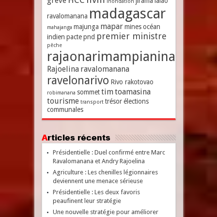
grève
jirama
lalao
inondation
madagascar
ravalomanana
mapar
majunga
mines
océan
mahajanga
premier ministre
indien
pacte
pnd
pêche
rajaonarimampianina
Rajoelina
ravalomanana
ravelonarivo
Rivo rakotovao
tim
toamasina
sommet
robimanana
tourisme
trésor
élections
transport
communales
Articles récents
Présidentielle : Duel confirmé entre Marc
Ravalomanana et Andry Rajoelina
Agriculture : Les chenilles légionnaires
deviennent une menace sérieuse
Présidentielle : Les deux favoris
peaufinent leur stratégie
Une nouvelle stratégie pour améliorer