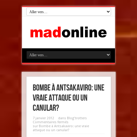
Bombe à Antsakaviro: une
vraie attaque ou un
canular?
7 janvier 2012
dans
Blog'trotters
Commentaires fermés
sur Bombe à Antsakaviro: une vraie
attaque ou un canular?