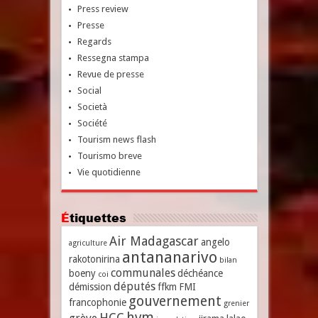
Press review
Presse
Regards
Ressegna stampa
Revue de presse
Social
Società
Société
Tourism news flash
Tourismo breve
Vie quotidienne
Étiquettes
Air Madagascar
angelo
agriculture
antananarivo
rakotonirina
bilan
communales
boeny
déchéance
coi
députés
démission
ffkm
FMI
gouvernement
francophonie
grenier
hvm
HCC