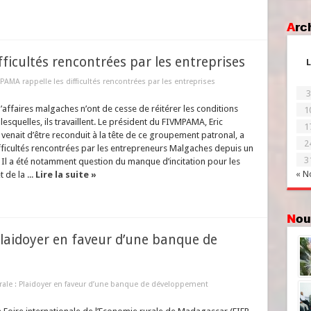
Ar
ficultés rencontrées par les entreprises
L
PAMA rappelle les difficultés rencontrées par les entreprises
3
ffaires malgaches n’ont de cesse de réitérer les conditions
1
 lesquelles, ils travaillent. Le président du FIVMPAMA, Eric
1
 venait d’être reconduit à la tête de ce groupement patronal, a
2
fficultés rencontrées par les entrepreneurs Malgaches depuis un
3
 Il a été notamment question du manque d’incitation pour les
« N
 de la ...
Lire la suite »
No
 Plaidoyer en faveur d’une banque de
urale : Plaidoyer en faveur d’une banque de développement