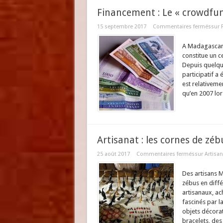
Financement : Le « crowdfu
15 septembre 2017
Commentaires fermés
sur 
A Madagascar l
constitue un c
Depuis quelqu
participatif a
est relativeme
qu’en 2007 lors
Artisanat : les cornes de zé
25 août 2017
Commentaires fermés
sur Artisan
Des artisans 
zébus en différ
artisanaux, ac
fascinés par l
objets décorat
bracelets, des 