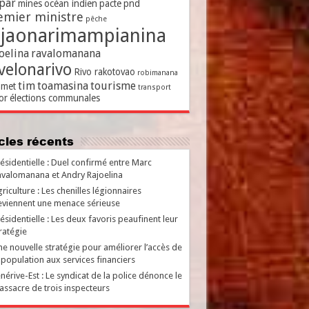
par
mines
océan indien
pacte
pnd
emier ministre
pêche
ajaonarimampianina
oelina
ravalomanana
velonarivo
Rivo rakotovao
robimanana
tim
toamasina
tourisme
met
transport
or
élections communales
ticles récents
ésidentielle : Duel confirmé entre Marc
valomanana et Andry Rajoelina
riculture : Les chenilles légionnaires
viennent une menace sérieuse
ésidentielle : Les deux favoris peaufinent leur
ratégie
e nouvelle stratégie pour améliorer l’accès de
 population aux services financiers
nérive-Est : Le syndicat de la police dénonce le
ssacre de trois inspecteurs