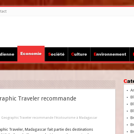
tact
Economie
idienne
Société
Culture
Environnement
Ca
A
Bl
graphic Traveler recommande
Bl
Bl
B
al Geographic Traveler recommande l’écotourisme à Madagascar
B
hic Traveler, Madagascar fait partie des destinations
Br