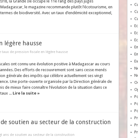
2018, la Grande Ile occupe le 11e rang des pays jugés
Cu
 à Madagascar, le magazine recommande plutôt l’écotourisme, en
Cu
termes de biodiversité. Avec un taux d’endémicité exceptionnel,
Cu
E
E
E
en légère hausse
E
e taux de pression fiscale en légère hausse
E
Ev
iscales ont connu une évolution positive à Madagascar au cours
N
 années. Des efforts de recouvrement sont sans cesse menés
No
tion générale des impôts qui célèbre actuellement ses vingt
ence. Une porte-ouverte organisée par la Direction générale de
Oc
s de mieux faire connaître l’évolution de la situation dans ce
O
taux ...
Lire la suite »
Po
Po
Po
Pr
s de soutien au secteur de la construction
Pr
P
ngt ans de soutien au secteur de la construction