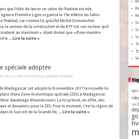
R
R
 ans que l’idée de lancer un salon de l’Habitat est née.
l’agence Première Ligne organise la 19e édition du Salon
R
de l’Habitat, car comme l’a spécifié Michel Domenichini
So
 le secteur de la construction et du BTP est «un secteur qu’il
So
t soutenir au maximum », étant donné que «d’une manière
So
d le ...
Lire la suite »
To
T
Vi
ue spéciale adoptée
 loi sur la zone économique spéciale adoptée
Ét
e Madagascar ont adopté le 8 novembre 2017 la nouvelle loi
agri
n place d’une Zone économique spéciale (ZES) à Madagascar,
rako
ttirer davantage d’investisseurs. La loi prévoit, en effet, des
coi
aux et douaniers pour la ZES. Pour le moment, c’est la région de
dé
dans le Sud-est de la Grande Ile, ...
Lire la suite »
go
h
m