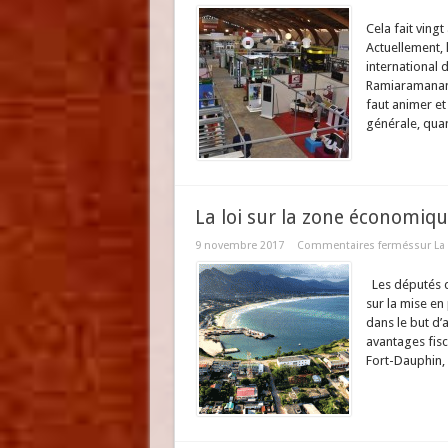
Cela fait vingt
Actuellement, 
international 
Ramiaramanana,
faut animer e
générale, quan
La loi sur la zone économiq
9 novembre 2017
Commentaires fermés
sur La
Les députés d
sur la mise e
dans le but d’a
avantages fisc
Fort-Dauphin, 