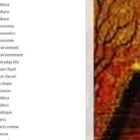
ltura
lture
lture
conomia
conomics
conomie
nvironment
nvironnement
eryday life
ews flash
n classé
chiate
pinion
litica
litics
litique
ess
ess review
resse