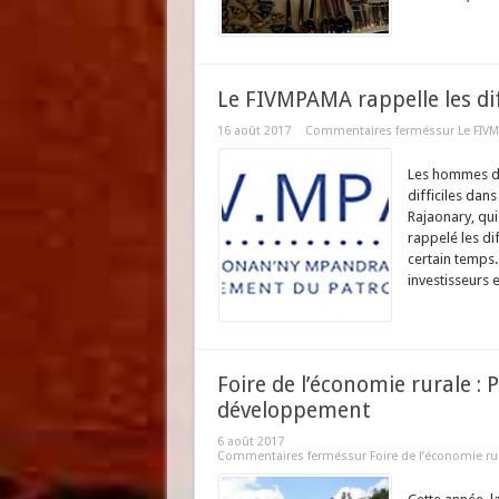
Le FIVMPAMA rappelle les dif
16 août 2017
Commentaires fermés
sur Le FIVM
Les hommes d’a
difficiles dans
Rajaonary, qui
rappelé les di
certain temps.
investisseurs et
Foire de l’économie rurale :
développement
6 août 2017
Commentaires fermés
sur Foire de l’économie r