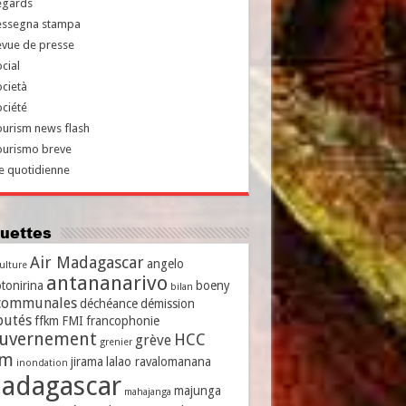
egards
essegna stampa
evue de presse
cial
cietà
ciété
urism news flash
ourismo breve
e quotidienne
iquettes
Air Madagascar
angelo
culture
antananarivo
tonirina
boeny
bilan
communales
déchéance
démission
putés
ffkm
FMI
francophonie
uvernement
HCC
grève
grenier
vm
jirama
lalao ravalomanana
inondation
adagascar
majunga
mahajanga