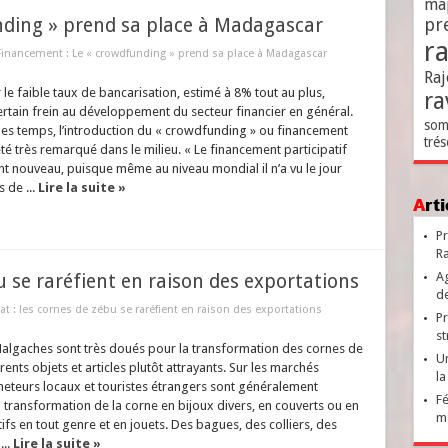
ma
nding » prend sa place à Madagascar
pr
r
Financement : Le « crowdfunding » prend sa place à Madagascar
Raj
e faible taux de bancarisation, estimé à 8% tout au plus,
ra
ertain frein au développement du secteur financier en général.
som
es temps, l’introduction du « crowdfunding » ou financement
trés
 été très remarqué dans le milieu. « Le financement participatif
nt nouveau, puisque même au niveau mondial il n’a vu le jour
 de ...
Lire la suite »
Ar
Pr
Ra
Ag
bu se raréfient en raison des exportations
de
at : les cornes de zébu se raréfient en raison des exportations
Pr
st
Malgaches sont très doués pour la transformation des cornes de
Un
ents objets et articles plutôt attrayants. Sur les marchés
la
heteurs locaux et touristes étrangers sont généralement
Fé
a transformation de la corne en bijoux divers, en couverts ou en
ma
ifs en tout genre et en jouets. Des bagues, des colliers, des
...
Lire la suite »