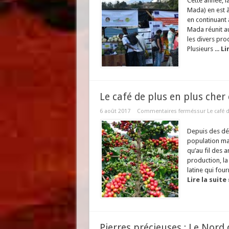
Cette année, l
Mada) en est à
en continuant 
Mada réunit a
les divers prod
Plusieurs ...
Li
Le café de plus en plus cher 
6 août 2017
Commentaires fermés
sur Le café 
Depuis des déc
population ma
qu’au fil des 
production, la
latine qui four
Lire la suite 
Pierres précieuses : Le Nord