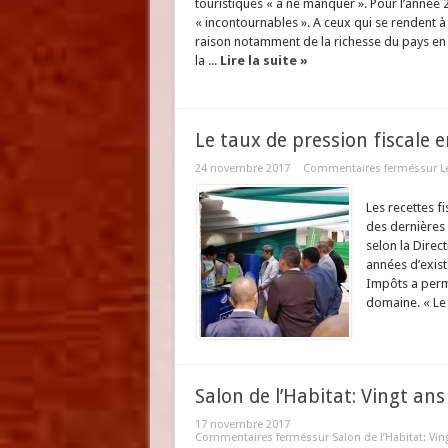
touristiques « à ne manquer ». Pour l’année 
« incontournables ». A ceux qui se rendent
raison notamment de la richesse du pays en 
la ...
Lire la suite »
Le taux de pression fiscale 
24 novembre 2017
Commentaires fermés
sur L
Les recettes f
des dernières
selon la Direc
années d’exist
Impôts a permi
domaine. « Le 
Salon de l’Habitat: Vingt an
17 novembre 2017
Commentaires fermés
sur Salon de l’Habitat: Vi