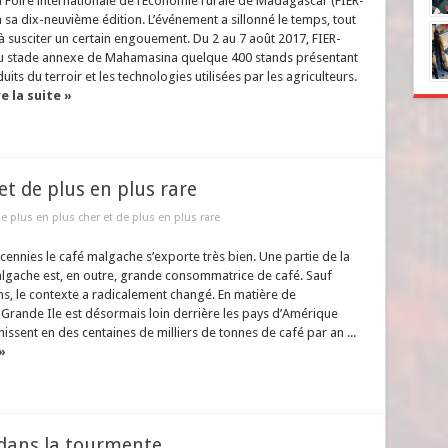
a Foire internationale de l’Economie rurale de Madagascar (FIER-
 sa dix-neuvième édition. L’événement a sillonné le temps, tout
à susciter un certain engouement. Du 2 au 7 août 2017, FIER-
u stade annexe de Mahamasina quelque 400 stands présentant
uits du terroir et les technologies utilisées par les agriculteurs.
re la suite »
et de plus en plus rare
de plus en plus cher et de plus en plus rare
ennies le café malgache s’exporte très bien. Une partie de la
lgache est, en outre, grande consommatrice de café. Sauf
ans, le contexte a radicalement changé. En matière de
 Grande Ile est désormais loin derrière les pays d’Amérique
nissent en des centaines de milliers de tonnes de café par an ...
»
 dans la tourmente