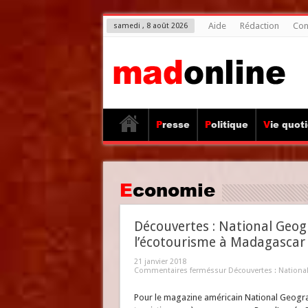
Aide
Rédaction
Con
samedi , 8 août 2026
Presse
Politique
Vie quot
Economie
Découvertes : National Geo
l’écotourisme à Madagascar
21 janvier 2018
Commentaires fermés
sur Découvertes : Nation
Pour le magazine américain National Geograp