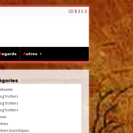
Regards
Autres
tégories
mbiente
og'trotters
og'trotters
og'trotters
reve
rèves
èves touristiques