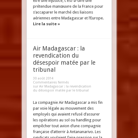
être une injustice, c’est-à-dire une
prétendue manœuvre de la France pour
s’accaparer le marché des liaisons
aériennes entre Madagascar et l’Europe.
Lire la suite »
Air Madagascar : la
revendication du
désespoir matée par le
tribunal
30 août 2014
Commentaires fermés
sur Air Madagascar : la revendication
du désespoir matée par le tribunal
La compagnie Air Madagascar a mis fin
par voie légale au mouvement des
employés qui avaient refusé d’assurer
les opérations au sol ou handling pour
empêcher tout avion d’une compagnie
française d’atterrir à Antananarivo. Les
syndicats voulaient faire pression sur la