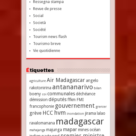
Ressegna stampa
Revue de presse
Social
Società
Société
Tourism news flash
Tourismo breve
Vie quotidienne
Étiquettes
Air Madagascar
angelo
agriculture
antananarivo
rakotonirina
bilan
communales
boeny
déchéance
coi
députés
démission
ffkm
FMI
gouvernement
francophonie
grenier
hvm
HCC
grève
jirama
lalao
inondation
madagascar
ravalomanana
mapar
majunga
mines
océan
mahajanga
premier ministre