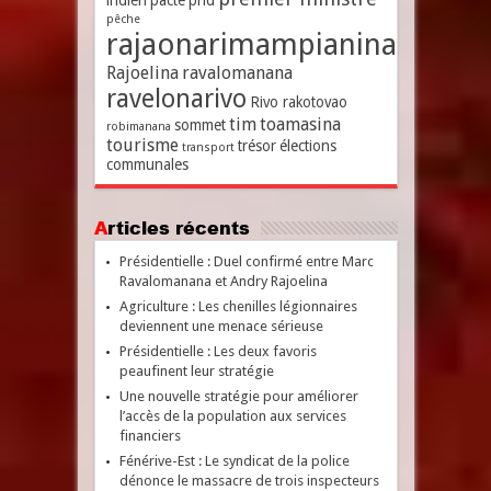
indien
pacte
pnd
pêche
rajaonarimampianina
Rajoelina
ravalomanana
ravelonarivo
Rivo rakotovao
tim
toamasina
sommet
robimanana
tourisme
trésor
élections
transport
communales
Articles récents
Présidentielle : Duel confirmé entre Marc
Ravalomanana et Andry Rajoelina
Agriculture : Les chenilles légionnaires
deviennent une menace sérieuse
Présidentielle : Les deux favoris
peaufinent leur stratégie
Une nouvelle stratégie pour améliorer
l’accès de la population aux services
financiers
Fénérive-Est : Le syndicat de la police
dénonce le massacre de trois inspecteurs