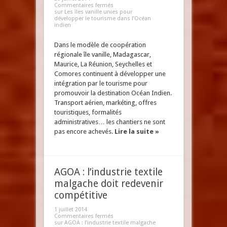
Commentaires fermés
sur Les îles vanille unies pour
développer le tourisme dans l’Océan
indien
Dans le modèle de coopération
régionale île vanille, Madagascar,
Maurice, La Réunion, Seychelles et
Comores continuent à développer une
intégration par le tourisme pour
promouvoir la destination Océan Indien.
Transport aérien, markéting, offres
touristiques, formalités
administratives… les chantiers ne sont
pas encore achevés.
Lire la suite »
AGOA : l’industrie textile
malgache doit redevenir
compétitive
1 juillet 2014
Commentaires fermés
sur AGOA : l’industrie textile malgache