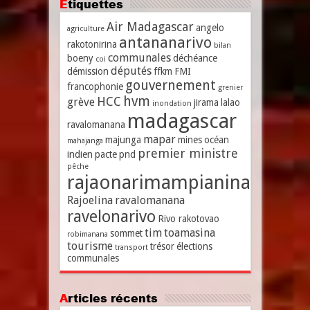
Étiquettes
Air Madagascar
angelo
agriculture
antananarivo
rakotonirina
bilan
communales
boeny
déchéance
coi
députés
démission
ffkm
FMI
gouvernement
francophonie
grenier
hvm
HCC
grève
jirama
lalao
inondation
madagascar
ravalomanana
mapar
majunga
mines
océan
mahajanga
premier ministre
indien
pacte
pnd
pêche
rajaonarimampianina
Rajoelina
ravalomanana
ravelonarivo
Rivo rakotovao
tim
toamasina
sommet
robimanana
tourisme
trésor
élections
transport
communales
Articles récents