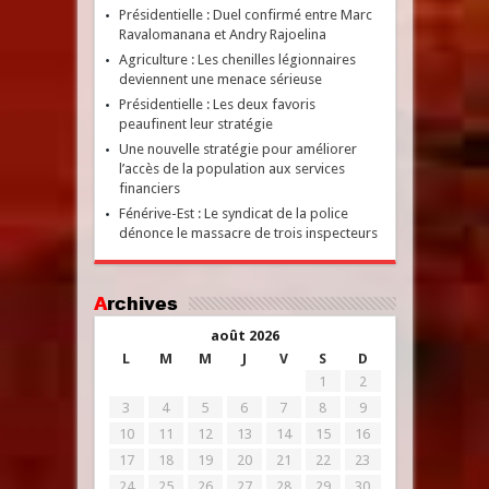
Présidentielle : Duel confirmé entre Marc
Ravalomanana et Andry Rajoelina
Agriculture : Les chenilles légionnaires
deviennent une menace sérieuse
Présidentielle : Les deux favoris
peaufinent leur stratégie
Une nouvelle stratégie pour améliorer
l’accès de la population aux services
financiers
Fénérive-Est : Le syndicat de la police
dénonce le massacre de trois inspecteurs
Archives
août 2026
L
M
M
J
V
S
D
1
2
3
4
5
6
7
8
9
10
11
12
13
14
15
16
17
18
19
20
21
22
23
24
25
26
27
28
29
30