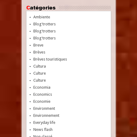
Catégories
Ambiente
Blog'trotters
Blog'trotters
Blog'trotters
Breve
Brèves
Brèves touristiques
Cultura
Culture
Culture
Economia
Economics
Economie
Environment
Environnement
Everyday life
News flash
Non classé