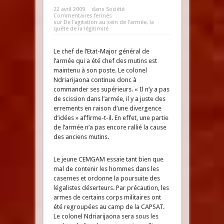
22 avril 2009
dans
Société
Commentaires fermés
sur De l’agitation au sein de l’armée, la
quête de la légitimité
Le chef de l’Etat-Major général de
l’armée qui a été chef des mutins est
maintenu à son poste. Le colonel
Ndriarijaona continue donc à
commander ses supérieurs. « Il n’y a pas
de scission dans l’armée, il y a juste des
errements en raison d’une divergence
d’idées » affirme-t-il. En effet, une partie
de l’armée n’a pas encore rallié la cause
des anciens mutins.
Le jeune CEMGAM essaie tant bien que
mal de contenir les hommes dans les
casernes et ordonne la poursuite des
légalistes déserteurs. Par précaution, les
armes de certains corps militaires ont
été regroupées au camp de la CAPSAT.
Le colonel Ndriarijaona sera sous les