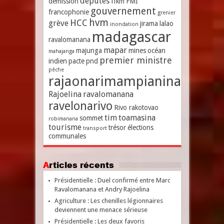
députés
démission
ffkm
FMI
gouvernement
francophonie
grenier
hvm
HCC
grève
jirama
lalao
inondation
madagascar
ravalomanana
mapar
majunga
mines
océan
mahajanga
premier ministre
indien
pacte
pnd
pêche
rajaonarimampianina
Rajoelina
ravalomanana
ravelonarivo
Rivo rakotovao
tim
toamasina
sommet
robimanana
tourisme
trésor
élections
transport
communales
Articles récents
Présidentielle : Duel confirmé entre Marc
Ravalomanana et Andry Rajoelina
Agriculture : Les chenilles légionnaires
deviennent une menace sérieuse
Présidentielle : Les deux favoris