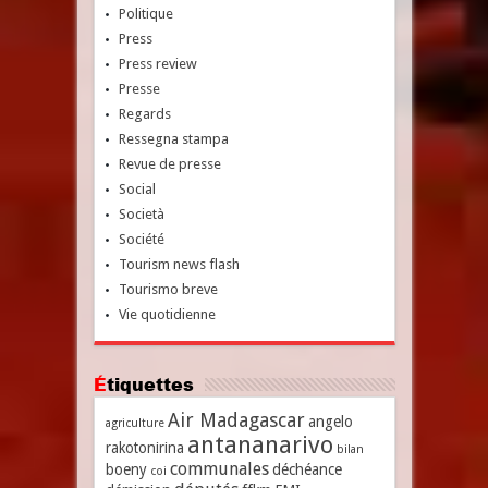
Politique
Press
Press review
Presse
Regards
Ressegna stampa
Revue de presse
Social
Società
Société
Tourism news flash
Tourismo breve
Vie quotidienne
Étiquettes
Air Madagascar
angelo
agriculture
antananarivo
rakotonirina
bilan
communales
boeny
déchéance
coi