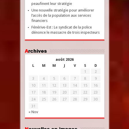
peaufinent leur stratégie
Une nouvelle stratégie pour améliorer
l’accès de la population aux services
financiers
Fénérive-Est : Le syndicat de la police
dénonce le massacre de trois inspecteurs
Archives
août 2026
L
M
M
J
V
S
D
1
2
3
4
5
6
7
8
9
10
11
12
13
14
15
16
17
18
19
20
21
22
23
24
25
26
27
28
29
30
31
« Nov