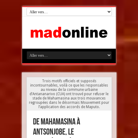
Trois motifs officiels et supposés
incontournables, voilà ce que les responsables
au niveau de la commune urbaine
d’Antananarivo (CUA) ont trouvé pour refuser le
stade de Mahamasina aux trois mouvances
regroupées dans le désormais Mouvement pour
l’application des accords de Maputo.
De Mahamasina à
Antsonjobe, le