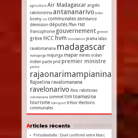
Air Madagascar
angelo
agriculture
antananarivo
rakotonirina
bilan
communales
boeny
déchéance
coi
députés
démission
ffkm
FMI
gouvernement
francophonie
grenier
hvm
HCC
grève
jirama
lalao
inondation
madagascar
ravalomanana
mapar
majunga
mines
océan
mahajanga
premier ministre
indien
pacte
pnd
pêche
rajaonarimampianina
Rajoelina
ravalomanana
ravelonarivo
Rivo rakotovao
tim
toamasina
sommet
robimanana
tourisme
trésor
élections
transport
communales
Articles récents
Présidentielle : Duel confirmé entre Marc