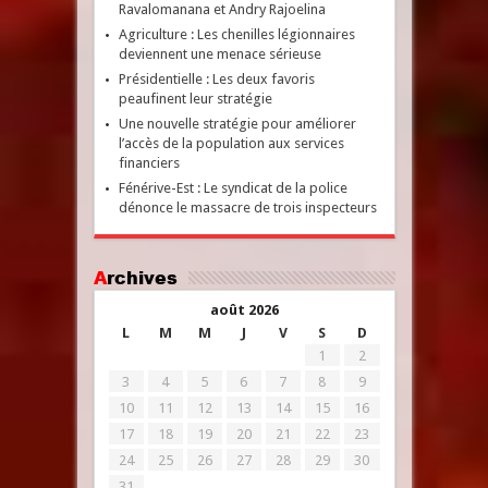
Ravalomanana et Andry Rajoelina
Agriculture : Les chenilles légionnaires
deviennent une menace sérieuse
Présidentielle : Les deux favoris
peaufinent leur stratégie
Une nouvelle stratégie pour améliorer
l’accès de la population aux services
financiers
Fénérive-Est : Le syndicat de la police
dénonce le massacre de trois inspecteurs
Archives
août 2026
L
M
M
J
V
S
D
1
2
3
4
5
6
7
8
9
10
11
12
13
14
15
16
17
18
19
20
21
22
23
24
25
26
27
28
29
30
31