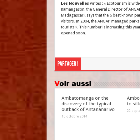
Les Nouvelles
writes : « Ecotourism is wi
Ramangason, the General Director of ANGAP
Madagascar), says that the 6 best known par
visitors. In 2004, the ANGAP managed parks
tourists ». This number is increasing this y
opened soon.
Partager !
Voir aussi
Ambatomanga or the
Ambos
discovery of the typical
to sil
outback of Antananarivo
22 sept
10 octobre 2014