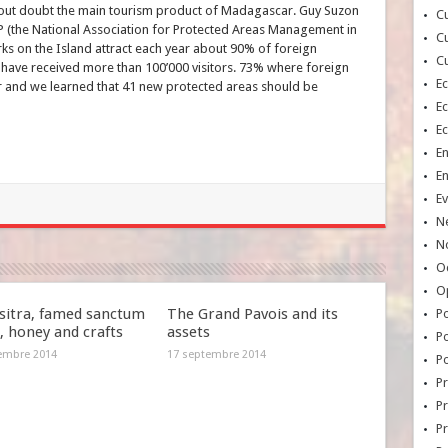
thout doubt the main tourism product of Madagascar. Guy Suzon
Cu
 (the National Association for Protected Areas Management in
Cu
ks on the Island attract each year about 90% of foreign
Cu
 have received more than 100’000 visitors. 73% where foreign
E
ear and we learned that 41 new protected areas should be
E
E
E
E
Ev
N
No
Oc
O
itra, famed sanctum
The Grand Pavois and its
Po
k, honey and crafts
assets
Po
embre 2014
17 septembre 2014
Po
Pr
Pr
P