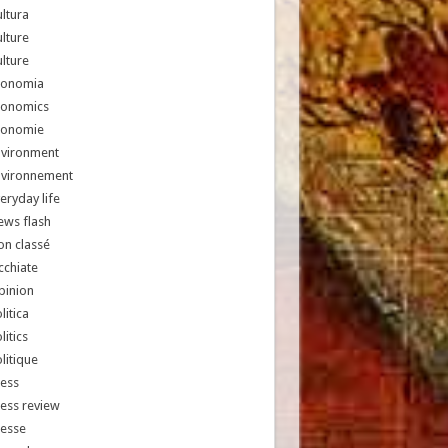
ltura
lture
lture
conomia
conomics
conomie
nvironment
nvironnement
eryday life
ews flash
n classé
chiate
pinion
litica
litics
litique
ess
ess review
resse