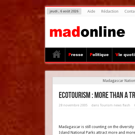
Aide
Rédaction
Conta
jeudi , 6 août 2026
Presse
Politique
Vie quot
Madagascar Nationa
Ecotourism : more than a t
28 novembre 2005
dans
Tourism news flash
Madagascar is still counting on the diversity
Island National Parks attract more and more