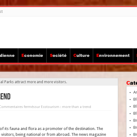
ct
idienne
Economie
Société
Culture
Environnement
Ca
l Parks attract more and more visitors.
A
rend
Bl
Bl
Commentaires fermés
sur Ecotourism : more than a trend
Bl
B
B
 of its fauna and flora as a promoter of the destination. The
 visitors, being national or from abroad. The news magazine
Br