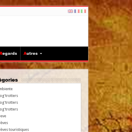
Regards
Autres
tégories
mbiente
og'trotters
og'trotters
og'trotters
reve
rèves
èves touristiques