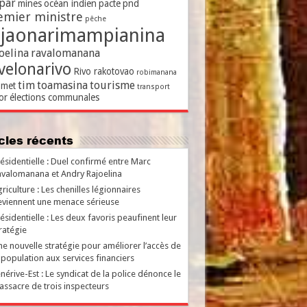
par
mines
océan indien
pacte
pnd
emier ministre
pêche
ajaonarimampianina
oelina
ravalomanana
velonarivo
Rivo rakotovao
robimanana
tim
toamasina
tourisme
met
transport
or
élections communales
ticles récents
ésidentielle : Duel confirmé entre Marc
valomanana et Andry Rajoelina
riculture : Les chenilles légionnaires
viennent une menace sérieuse
ésidentielle : Les deux favoris peaufinent leur
ratégie
e nouvelle stratégie pour améliorer l’accès de
 population aux services financiers
nérive-Est : Le syndicat de la police dénonce le
ssacre de trois inspecteurs