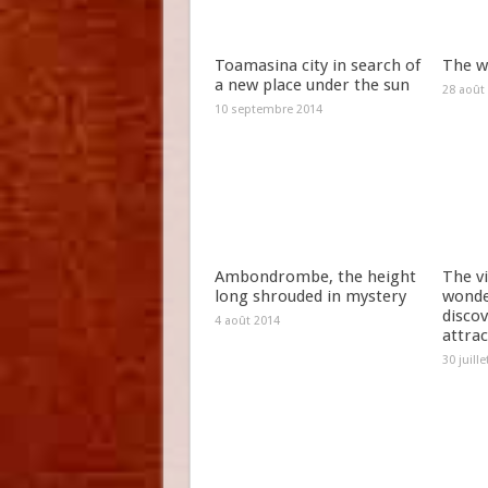
Toamasina city in search of
The w
a new place under the sun
28 août
10 septembre 2014
Ambondrombe, the height
The vi
long shrouded in mystery
wonde
discov
4 août 2014
attrac
30 juill