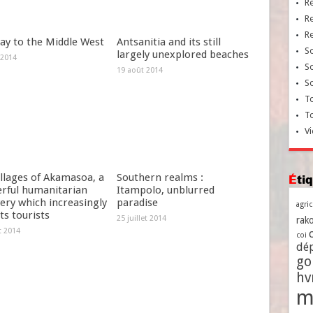
R
R
R
ay to the Middle West
Antsanitia and its still
So
largely unexplored beaches
 2014
So
19 août 2014
So
To
T
Vi
llages of Akamasoa, a
Southern realms :
Ét
rful humanitarian
Itampolo, unblurred
ery which increasingly
paradise
agri
ts tourists
25 juillet 2014
rako
et 2014
coi
dé
go
h
m