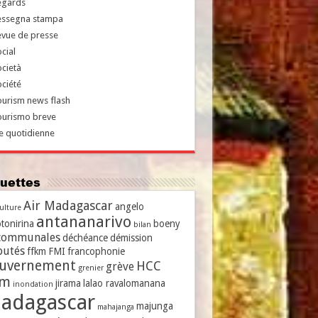
egards
essegna stampa
evue de presse
cial
cietà
ciété
urism news flash
ourismo breve
e quotidienne
iquettes
Air Madagascar
angelo
culture
antananarivo
tonirina
boeny
bilan
communales
déchéance
démission
putés
ffkm
FMI
francophonie
uvernement
HCC
grève
grenier
vm
jirama
lalao ravalomanana
inondation
adagascar
majunga
mahajanga