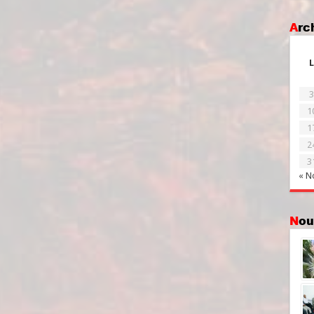
Ar
L
3
1
1
2
3
« N
No