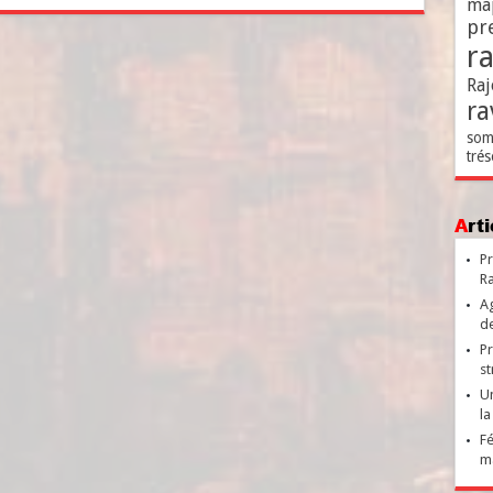
ma
pr
r
Raj
ra
som
trés
Ar
Pr
Ra
Ag
de
Pr
st
Un
la
Fé
ma