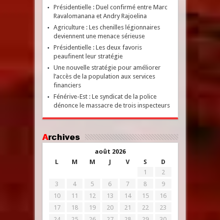
Présidentielle : Duel confirmé entre Marc
Ravalomanana et Andry Rajoelina
Agriculture : Les chenilles légionnaires
deviennent une menace sérieuse
Présidentielle : Les deux favoris
peaufinent leur stratégie
Une nouvelle stratégie pour améliorer
l’accès de la population aux services
financiers
Fénérive-Est : Le syndicat de la police
dénonce le massacre de trois inspecteurs
Archives
août 2026
L
M
M
J
V
S
D
1
2
3
4
5
6
7
8
9
10
11
12
13
14
15
16
17
18
19
20
21
22
23
24
25
26
27
28
29
30