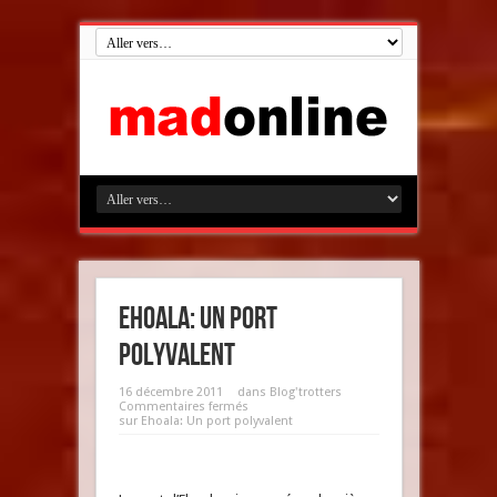
Ehoala: Un port
polyvalent
16 décembre 2011
dans
Blog'trotters
Commentaires fermés
sur Ehoala: Un port polyvalent