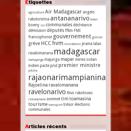
Étiquettes
Air Madagascar
angelo
agriculture
antananarivo
rakotonirina
bilan
communales
boeny
déchéance
coi
députés
démission
ffkm
FMI
gouvernement
francophonie
grenier
hvm
HCC
grève
jirama
lalao
inondation
madagascar
ravalomanana
mapar
majunga
mines
océan
mahajanga
premier ministre
indien
pacte
pnd
pêche
rajaonarimampianina
Rajoelina
ravalomanana
ravelonarivo
Rivo rakotovao
tim
toamasina
sommet
robimanana
tourisme
trésor
élections
transport
communales
Articles récents