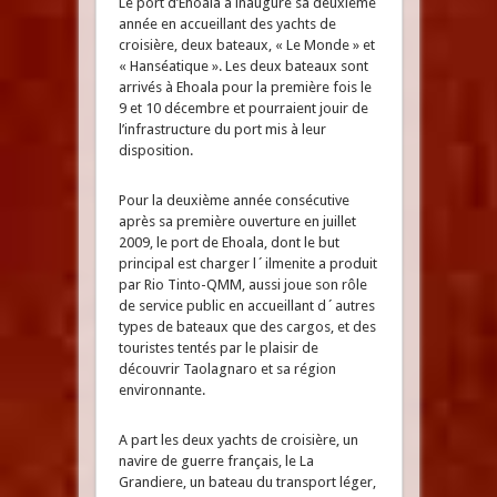
Le port d’Ehoala a inauguré sa deuxième
année en accueillant des yachts de
croisière, deux bateaux, « Le Monde » et
« Hanséatique ». Les deux bateaux sont
arrivés à Ehoala pour la première fois le
9 et 10 décembre et pourraient jouir de
l’infrastructure du port mis à leur
disposition.
Pour la deuxième année consécutive
après sa première ouverture en juillet
2009, le port de Ehoala, dont le but
principal est charger l´ilmenite a produit
par Rio Tinto-QMM, aussi joue son rôle
de service public en accueillant d´autres
types de bateaux que des cargos, et des
touristes tentés par le plaisir de
découvrir Taolagnaro et sa région
environnante.
A part les deux yachts de croisière, un
navire de guerre français, le La
Grandiere, un bateau du transport léger,