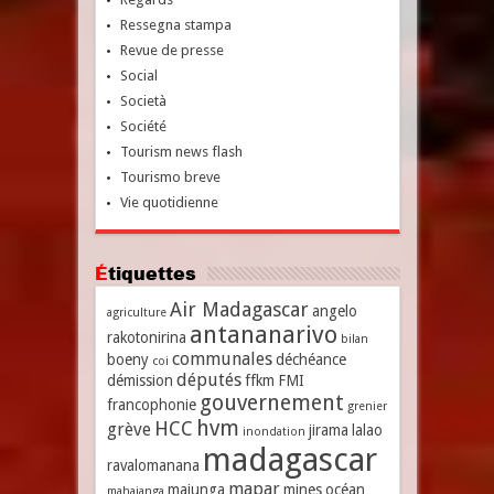
Ressegna stampa
Revue de presse
Social
Società
Société
Tourism news flash
Tourismo breve
Vie quotidienne
Étiquettes
Air Madagascar
angelo
agriculture
antananarivo
rakotonirina
bilan
communales
boeny
déchéance
coi
députés
démission
ffkm
FMI
gouvernement
francophonie
grenier
hvm
HCC
grève
jirama
lalao
inondation
madagascar
ravalomanana
mapar
majunga
mines
océan
mahajanga