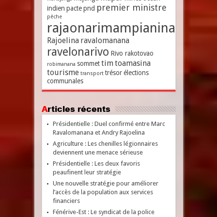
premier ministre
indien
pacte
pnd
pêche
rajaonarimampianina
Rajoelina
ravalomanana
ravelonarivo
Rivo rakotovao
tim
toamasina
sommet
robimanana
tourisme
trésor
élections
transport
communales
Articles récents
Présidentielle : Duel confirmé entre Marc
Ravalomanana et Andry Rajoelina
Agriculture : Les chenilles légionnaires
deviennent une menace sérieuse
Présidentielle : Les deux favoris
peaufinent leur stratégie
Une nouvelle stratégie pour améliorer
l’accès de la population aux services
financiers
Fénérive-Est : Le syndicat de la police