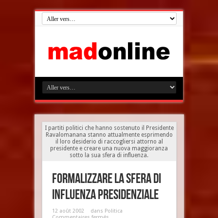
I partiti politici che hanno sostenuto il Presidente
Ravalomanana stanno attualmente esprimendo
il loro desiderio di raccogliersi attorno al
presidente e creare una nuova maggioranza
sotto la sua sfera di influenza.
Formalizzare la sfera di
influenza presidenziale
12 août 2002
dans
Politica
Commentaires fermés